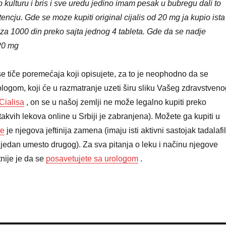
o kulturu i bris i sve uredu jedino imam pesak u bubregu dali to
encju. Gde se moze kupiti original cijalis od 20 mg ja kupio ista
ac za 1000 din preko sajta jednog 4 tableta. Gde da se nadje
 20 mg
e tiče poremećaja koji opisujete, za to je neophodno da se
ologom, koji će u razmatranje uzeti širu sliku Vašeg zdravstveno
Cialisa
, on se u našoj zemlji ne može legalno kupiti preko
takvih lekova online u Srbiji je zabranjena). Možete ga kupiti u
ve
je njegova jeftinija zamena (imaju isti aktivni sastojak tadalafil
i jedan umesto drugog). Za sva pitanja o leku i načinu njegove
nije je da se
posavetujete sa urologom
.