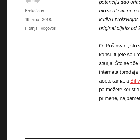
potenciju dao urin
Аутор
Erekcija.rs
moze uticati na pot
Објављено
19. март 2018.
kutija i proizvidj
Категорије
Pitanja i odgovori
original cijalis od
O:
Poštovani, što s
konsultujete sa ur
stanja. Što se tiče
interneta (prodaja 
apotekama, a
Bili
pa možete koristit
primene, najpamet