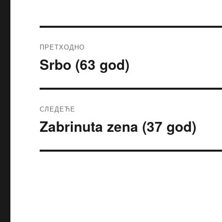
ПРЕТХОДНО
Srbo (63 god)
Претходни
чланак:
СЛЕДЕЋЕ
Zabrinuta zena (37 god)
Следећи
чланак: