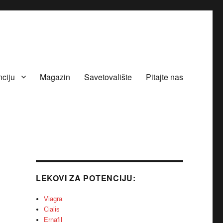
nciju
Magazin
Savetovalište
Pitajte nas
LEKOVI ZA POTENCIJU:
Viagra
Cialis
Ernafil