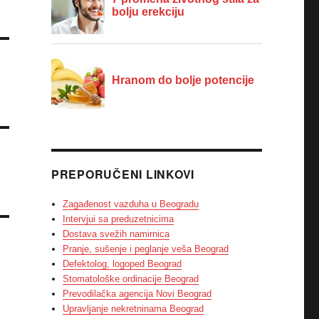
PREPORUČENI LINKOVI
Zagađenost vazduha u Beogradu
Intervjui sa preduzetnicima
Dostava svežih namirnica
Pranje, sušenje i peglanje veša Beograd
Defektolog, logoped Beograd
Stomatološke ordinacije Beograd
Prevodilačka agencija Novi Beograd
Upravljanje nekretninama Beograd