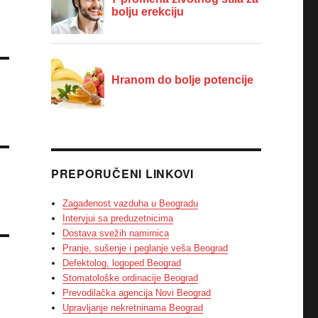
PREPORUČENI LINKOVI
Zagađenost vazduha u Beogradu
Intervjui sa preduzetnicima
Dostava svežih namirnica
Pranje, sušenje i peglanje veša Beograd
Defektolog, logoped Beograd
Stomatološke ordinacije Beograd
Prevodilačka agencija Novi Beograd
Upravljanje nekretninama Beograd