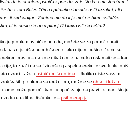
islim da je problem psihičke prirode, zato što kad masturbiram 
obao sam Bilive 10mg i primetio donekle bolji rezultat, ali i
unosti zadovoljan. Zanima me da li je moj problem psihičke
lim, ili je nesto drugo u pitanju? I kako isti da rešim?
iko je problem psihičke prirode, možete se za pomoć obratiti
o danas nije ništa neoubičajeno, iako nije ni nešto o čemu se
 nekom pravilu – na koje nikako nije pametno oslanjati se – ka
ekcije, to znači da sa fiziološkog aspekta erekcije sve funkcioni
zato uzroci traže u
psihičkim faktorima
. Ukoliko niste sasvim
e uzrok Vaših problema sa erekcijom, možete se
obratiti lekaru
u tome može pomoći, kao i u upućivanju na pravi tretman, što j
h uzorka erektilne disfunkcije –
psihoterapija
.