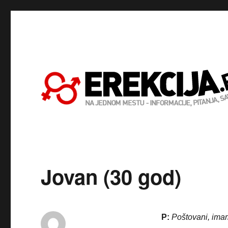
Jovan (30 god)
P:
Poštovani, imam