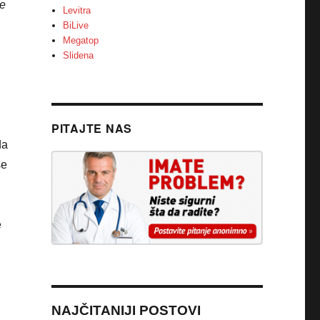
te
Levitra
BiLive
Megatop
Slidena
PITAJTE NAS
da
še
e
NAJČITANIJI POSTOVI