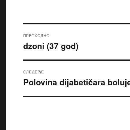
ПРЕТХОДНО
dzoni (37 god)
Претходни
чланак:
СЛЕДЕЋЕ
Polovina dijabetičara boluje
Следећи
чланак: