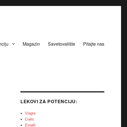
nciju
Magazin
Savetovalište
Pitajte nas
LEKOVI ZA POTENCIJU:
Viagra
Cialis
Ernafil