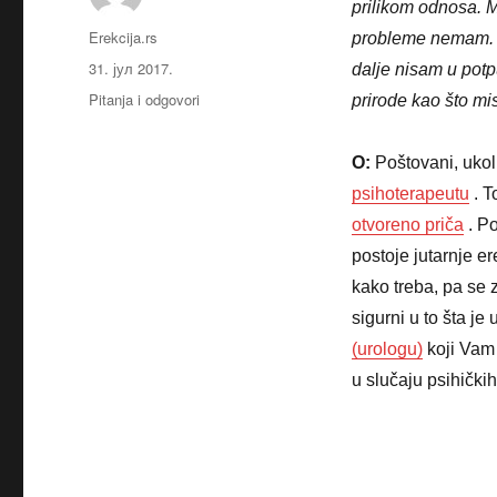
prilikom odnosa. M
Аутор
Erekcija.rs
probleme nemam. Pr
Објављено
31. јул 2017.
dalje nisam u potp
Категорије
Pitanja i odgovori
prirode kao što mis
O:
Poštovani, ukol
psihoterapeutu
. T
otvoreno priča
. Po
postoje jutarnje er
kako treba, pa se 
sigurni u to šta j
(urologu)
koji Vam 
u slučaju psihički