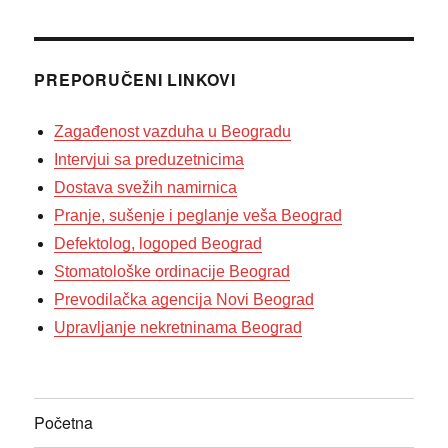
PREPORUČENI LINKOVI
Zagađenost vazduha u Beogradu
Intervjui sa preduzetnicima
Dostava svežih namirnica
Pranje, sušenje i peglanje veša Beograd
Defektolog, logoped Beograd
Stomatološke ordinacije Beograd
Prevodilačka agencija Novi Beograd
Upravljanje nekretninama Beograd
Početna