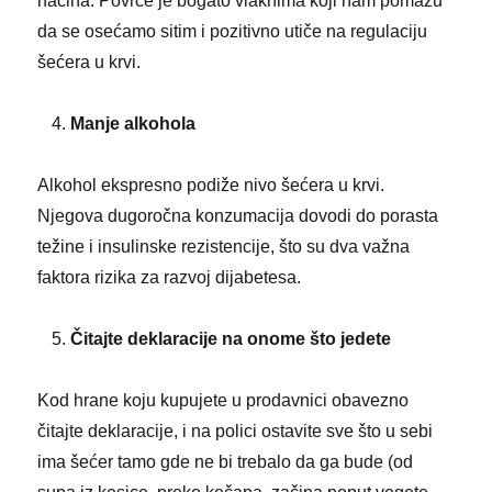
načina. Povrće je bogato vlaknima koji nam pomažu
da se osećamo sitim i pozitivno utiče na regulaciju
šećera u krvi.
Manje alkohola
Alkohol ekspresno podiže nivo šećera u krvi.
Njegova dugoročna konzumacija dovodi do porasta
težine i insulinske rezistencije, što su dva važna
faktora rizika za razvoj dijabetesa.
Čitajte deklaracije na onome što jedete
Kod hrane koju kupujete u prodavnici obavezno
čitajte deklaracije, i na polici ostavite sve što u sebi
ima šećer tamo gde ne bi trebalo da ga bude (od