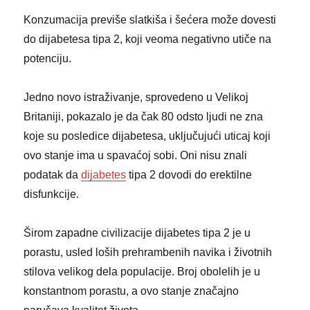
Konzumacija previše slatkiša i šećera može dovesti
do dijabetesa tipa 2, koji veoma negativno utiče na
potenciju.
Jedno novo istraživanje, sprovedeno u Velikoj
Britaniji, pokazalo je da čak 80 odsto ljudi ne zna
koje su posledice dijabetesa, uključujući uticaj koji
ovo stanje ima u spavaćoj sobi. Oni nisu znali
podatak da
dijabetes
tipa 2 dovodi do erektilne
disfunkcije.
Širom zapadne civilizacije dijabetes tipa 2 je u
porastu, usled loših prehrambenih navika i životnih
stilova velikog dela populacije. Broj obolelih je u
konstantnom porastu, a ovo stanje značajno