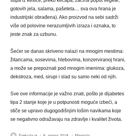
supa iz kesice, preko kečapa, začina poput vegete,
gotovih jela, salama, pašeteta… sva ova hrana je
industrijski obrađena). Ako proizvod na sebi sadrži
više od polovine nerazumljivih izraza i oznaka, to
jeste znak za uzbunu.
Šećer se danas skriveno nalazi na mnogim mestima:
žitaricama, sosevima, hlebovima, konzerviranoj hrani,
a može se prepoznati pod mnogim imenima: glukoza,
dekstroza, med, sirupi i slad su samo neki od njih.
Sve ove informacije je važno znati, pošto je dijabetes
tipa 2 stanje koje je u potpunosti moguće izbeći, a
stiče se upravo dugogodišnjim lošim navikama koje
se negativno odražavaju na zdravlje i kvalitet života.
Аутор
Објављено
Категорије
Erekcija.rs
9. април 2018.
Magazin