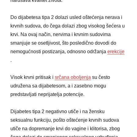
narušava kvalitet života.
Do dijabetesa tipa 2 dolazi usled oštećenja nerava i
krvnih sudova, do čega dolazi zbog visokog šećera u
krvi. Na ovaj način, nervima i krvnim sudovima
smanjuje se osetljivost, što posledično dovodi do
nemogućnosti postizanja, odnosno održanja
erekcije
.
Visok krvni pritisak i
srčana oboljenja
su često
udružena sa dijabetesom, a i zasebno mogu
predstavljati neprijatelja potencije.
Dijabetes tipa 2 negativno utiče i na žensku
seksualnu funkciju, pošto oštećenje krvnih sudova
utiče na dopremanje krvi do vagine i klitorisa, zbog