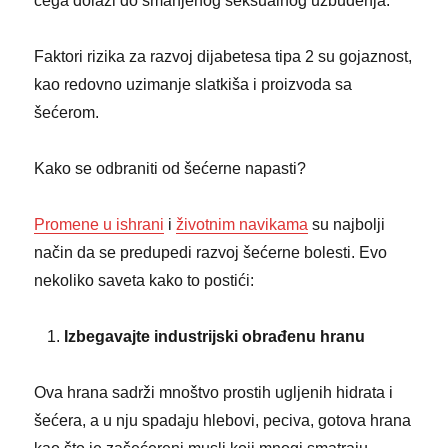
čega dolazi do smanjenog seksualnog uzbuđenja.
Faktori rizika za razvoj dijabetesa tipa 2 su gojaznost,
kao redovno uzimanje slatkiša i proizvoda sa
šećerom.
Kako se odbraniti od šećerne napasti?
Promene u ishrani
i
životnim navikama
su najbolji
način da se predupedi razvoj šećerne bolesti. Evo
nekoliko saveta kako to postići:
Izbegavajte industrijski obrađenu hranu
Ova hrana sadrži mnoštvo prostih ugljenih hidrata i
šećera, a u nju spadaju hlebovi, peciva, gotova hrana