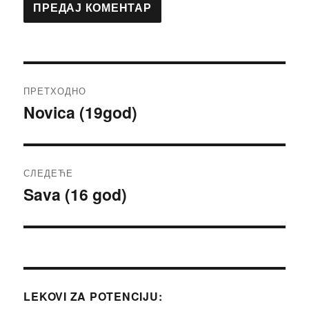
Кретање
ПРЕТХОДНО
чланка
Novica (19god)
Претходни
чланак:
СЛЕДЕЋЕ
Sava (16 god)
Следећи
чланак:
LEKOVI ZA POTENCIJU: