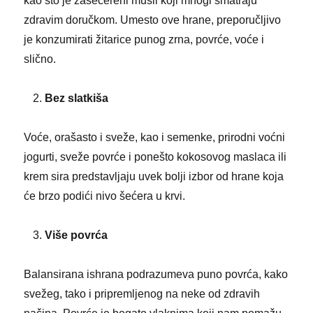
kao što je zašećereni musli koji mnogi smatraju
zdravim doručkom. Umesto ove hrane, preporučljivo
je konzumirati žitarice punog zrna, povrće, voće i
slično.
Bez slatkiša
Voće, orašasto i sveže, kao i semenke, prirodni voćni
jogurti, sveže povrće i ponešto kokosovog maslaca ili
krem sira predstavljaju uvek bolji izbor od hrane koja
će brzo podići nivo šećera u krvi.
Više povrća
Balansirana ishrana podrazumeva puno povrća, kako
svežeg, tako i pripremljenog na neke od zdravih