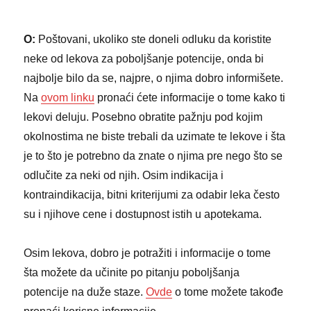
O:
Poštovani, ukoliko ste doneli odluku da koristite
neke od lekova za poboljšanje potencije, onda bi
najbolje bilo da se, najpre, o njima dobro informišete.
Na
ovom linku
pronaći ćete informacije o tome kako ti
lekovi deluju. Posebno obratite pažnju pod kojim
okolnostima ne biste trebali da uzimate te lekove i šta
je to što je potrebno da znate o njima pre nego što se
odlučite za neki od njih. Osim indikacija i
kontraindikacija, bitni kriterijumi za odabir leka često
su i njihove cene i dostupnost istih u apotekama.
Osim lekova, dobro je potražiti i informacije o tome
šta možete da učinite po pitanju poboljšanja
potencije na duže staze.
Ovde
o tome možete takođe