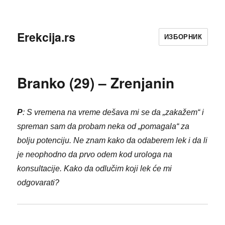
Erekcija.rs
ИЗБОРНИК
Branko (29) – Zrenjanin
P
: S vremena na vreme dešava mi se da „zakažem“ i
spreman sam da probam neka od „pomagala“ za
bolju potenciju. Ne znam kako da odaberem lek i da li
je neophodno da prvo odem kod urologa na
konsultacije. Kako da odlučim koji lek će mi
odgovarati?