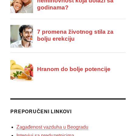
PREPORUČENI LINKOVI
Zagađenost vazduha u Beogradu
Intervjui sa preduzetnicima