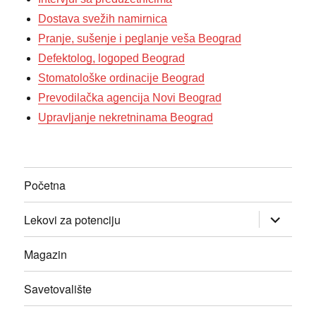
Dostava svežih namirnica
Pranje, sušenje i peglanje veša Beograd
Defektolog, logoped Beograd
Stomatološke ordinacije Beograd
Prevodilačka agencija Novi Beograd
Upravljanje nekretninama Beograd
Početna
прошири
Lekovi za potenciju
изборник
дете
Magazin
Savetovalište