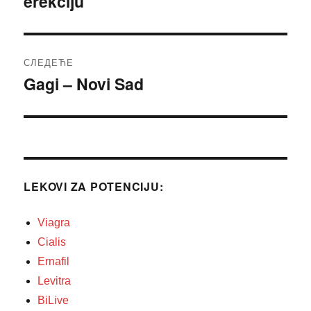
erekciju
СЛЕДЕЋЕ
Gagi – Novi Sad
Следећи
чланак:
LEKOVI ZA POTENCIJU:
Viagra
Cialis
Ernafil
Levitra
BiLive