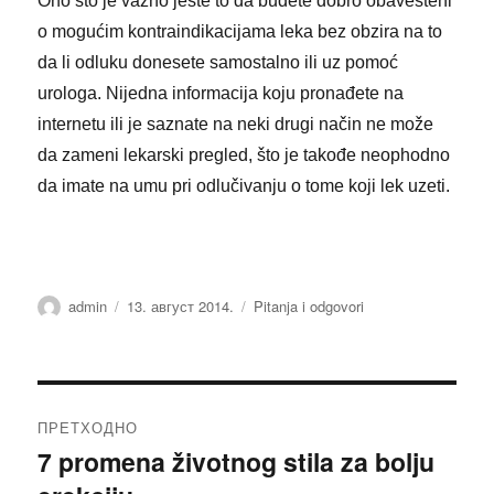
Ono što je važno jeste to da budete dobro obavešteni
o mogućim kontraindikacijama leka bez obzira na to
da li odluku donesete samostalno ili uz pomoć
urologa. Nijedna informacija koju pronađete na
internetu ili je saznate na neki drugi način ne može
da zameni lekarski pregled, što je takođe neophodno
da imate na umu pri odlučivanju o tome koji lek uzeti.
Аутор
Објављено
Категорије
admin
13. август 2014.
Pitanja i odgovori
Кретање
ПРЕТХОДНО
чланка
7 promena životnog stila za bolju
Претходни
чланак: