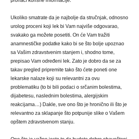
pronaći korisne informacije.
Ukoliko smatrate da je najbolje da stručnjak, odnosno
urolog proceni koji lek bi Vam najviše odgovarao,
svakako ga možete posetiti. On će Vam tražiti
anamnestičke podatke kako bi se što bolje upoznao
sa Vašim zdravstvenim stanjem i, shodno tome,
prepisao Vam određeni lek. Zato je dobro da se za
takav pregled pripremite tako što ćete poneti one
lekarske nalaze koji su relevantni za ovu
problematiku (to bi bili podaci o srčanim bolestima,
dijabetesu, naslednim bolestima, alergijskim
reakcijama…) Dakle, sve ono što je hronično ili što je
relevantno za sklapanje što potpunije slike o Vašem
opštem zdravstvenom stanju.