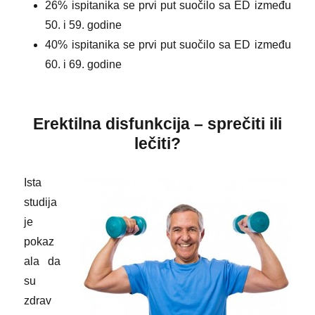
26% ispitanika se prvi put suočilo sa ED između
50. i 59. godine
40% ispitanika se prvi put suočilo sa ED između
60. i 69. godine
Erektilna disfunkcija – sprečiti ili
lečiti?
Ista
studija
je
pokaz
ala da
su
zdrav