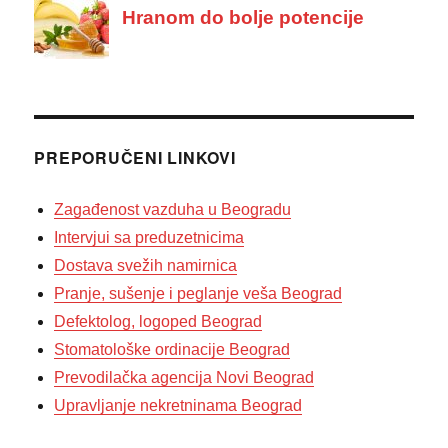
PREPORUČENI LINKOVI
Zagađenost vazduha u Beogradu
Intervjui sa preduzetnicima
Dostava svežih namirnica
Pranje, sušenje i peglanje veša Beograd
Defektolog, logoped Beograd
Stomatološke ordinacije Beograd
Prevodilačka agencija Novi Beograd
Upravljanje nekretninama Beograd