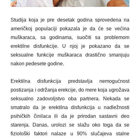
Studija koja je pre desetak godina sprovedena na
američkoj populaciji pokazala je da će se većina
muškaraca, sa godinama, suočiti sa problemom
erektilne disfunkcije. U njoj je pokazano da se
seksualne funkcije muškaraca drastično smanjuju
nakon pedesete godine.
Erektilna disfunkcija predstavlja nemogućnost
postizanja i održanja erekcije, do mere koja ugrožava
seksualno zadovoljstvo oba partnera. Nekada se
smatralo da je erektilna disfunkcija u nadležnosti
psihičkih činilaca ili da je prirodan sastavni deo
starenja. Danas, urolozi se slažu oko toga da se
fiziološki faktori nalaze u 90% slučajeva stalne