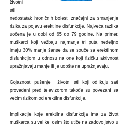
životni
stil i
nedostatak hroničnih bolesti značajni za smanjenje
rizika za pojavu erektilne disfunkcije. Najveća razlika
uočena je u dobi od 65 do 79 godine. Na primer,
muškarci koji vežbaju najmanje tri puta nedeljno
imaju 30% manje šanse da se souče sa erektilnom
disfunkcijom u odnosu na one koji fizičku aktivnost
upražnjavaju manje ili je uopšte ne upražnjavaju.
Gojaznost, pušenje i životni stil koji odlikuju sati
provedeni pred televizorom takođe su povezani sa
većim rizikom od erektilne disfunkcije.
Implikacije koje erektilna disfunkcija ima za život
muškarca su velike: osim što utiče na zadovoljstvo u