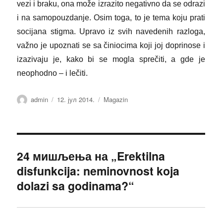
vezi i braku, ona može izrazito negativno da se odrazi
i na samopouzdanje. Osim toga, to je tema koju prati
socijana stigma. Upravo iz svih navedenih razloga,
važno je upoznati se sa činiocima koji joj doprinose i
izazivaju je, kako bi se mogla sprečiti, a gde je
neophodno – i lečiti.
Аутор
Објављено
Категорије
admin
12. јул 2014.
Magazin
24 мишљења на „Erektilna
disfunkcija: neminovnost koja
dolazi sa godinama?“