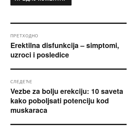
Кретање
ПРЕТХОДНО
чланка
Erektilna disfunkcija – simptomi,
Претходни
uzroci i posledice
чланак:
СЛЕДЕЋЕ
Vezbe za bolju erekciju: 10 saveta
Следећи
kako poboljsati potenciju kod
чланак:
muskaraca