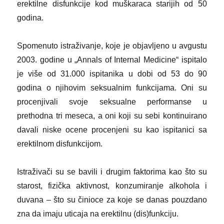
erektilne disfunkcije kod muškaraca starijih od 50
godina.
Spomenuto istraživanje, koje je objavljeno u avgustu
2003. godine u „Annals of Internal Medicine“ ispitalo
je više od 31.000 ispitanika u dobi od 53 do 90
godina o njihovim seksualnim funkcijama. Oni su
procenjivali svoje seksualne performanse u
prethodna tri meseca, a oni koji su sebi kontinuirano
davali niske ocene procenjeni su kao ispitanici sa
erektilnom disfunkcijom.
Istraživači su se bavili i drugim faktorima kao što su
starost, fizička aktivnost, konzumiranje alkohola i
duvana – što su činioce za koje se danas pouzdano
zna da imaju uticaja na erektilnu (dis)funkciju.