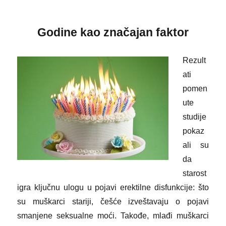
Godine kao značajan faktor
Rezult
ati
pomen
ute
studije
pokaz
ali su
da
starost
igra ključnu ulogu u pojavi erektilne disfunkcije: što
su muškarci stariji, češće izveštavaju o pojavi
smanjene seksualne moći. Takođe, mlađi muškarci