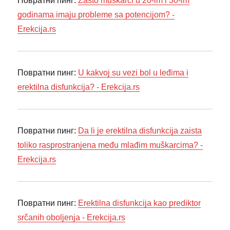
Повратни пинг:
Zašto muškarci u 20-im i 30-im
godinama imaju probleme sa potencijom? -
Erekcija.rs
Повратни пинг:
U kakvoj su vezi bol u leđima i
erektilna disfunkcija? - Erekcija.rs
Повратни пинг:
Da li je erektilna disfunkcija zaista
toliko rasprostranjena među mlađim muškarcima? -
Erekcija.rs
Повратни пинг:
Erektilna disfunkcija kao prediktor
srčanih oboljenja - Erekcija.rs