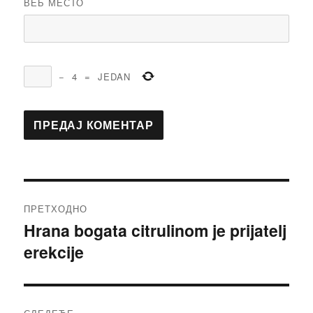
ВЕБ МЕСТО
−
4
=
JEDAN
Кретање
ПРЕТХОДНО
чланка
Hrana bogata citrulinom je prijatelj
Претходни
erekcije
чланак: