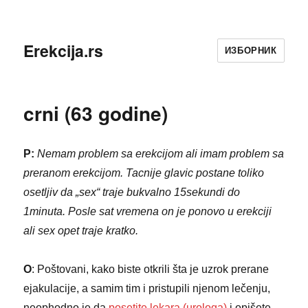
Erekcija.rs
ИЗБОРНИК
crni (63 godine)
P:
Nemam problem sa erekcijom ali imam problem sa
preranom erekcijom. Tacnije glavic postane toliko
osetljiv da „sex“ traje bukvalno 15sekundi do
1minuta. Posle sat vremena on je ponovo u erekciji
ali sex opet traje kratko.
O
: Poštovani, kako biste otkrili šta je uzrok prerane
ejakulacije, a samim tim i pristupili njenom lečenju,
neophodno je da
posetite lekara (urologa)
i opišete