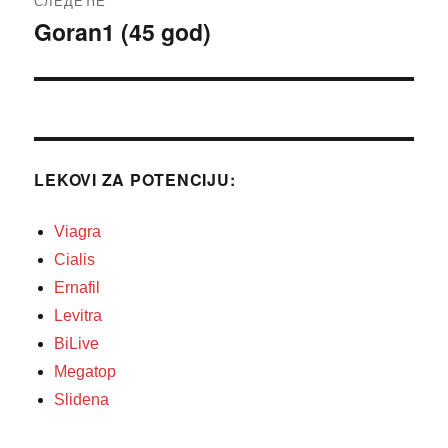
СЛЕДЕЋЕ
Goran1 (45 god)
Следећи
чланак:
LEKOVI ZA POTENCIJU:
Viagra
Cialis
Ernafil
Levitra
BiLive
Megatop
Slidena