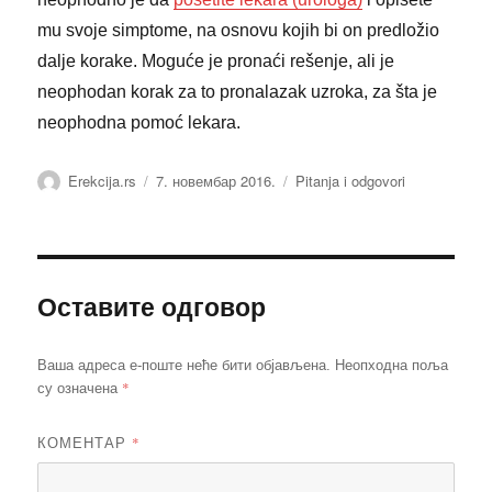
mu svoje simptome, na osnovu kojih bi on predložio
dalje korake. Moguće je pronaći rešenje, ali je
neophodan korak za to pronalazak uzroka, za šta je
neophodna pomoć lekara.
Аутор
Објављено
Категорије
Erekcija.rs
7. новембар 2016.
Pitanja i odgovori
Оставите одговор
Ваша адреса е-поште неће бити објављена.
Неопходна поља
*
су означена
КОМЕНТАР
*