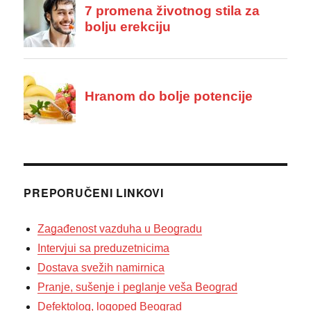
PREPORUČENI LINKOVI
Zagađenost vazduha u Beogradu
Intervjui sa preduzetnicima
Dostava svežih namirnica
Pranje, sušenje i peglanje veša Beograd
Defektolog, logoped Beograd