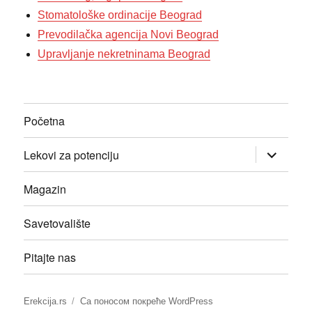
Stomatološke ordinacije Beograd
Prevodilačka agencija Novi Beograd
Upravljanje nekretninama Beograd
Početna
прошири
Lekovi za potenciju
изборник
дете
Magazin
Savetovalište
Pitajte nas
Erekcija.rs
Са поносом покреће WordPress