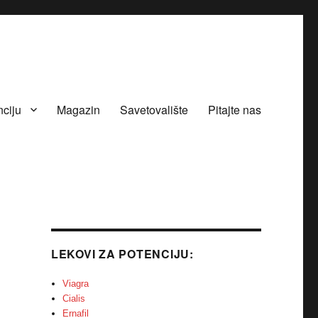
nciju
Magazin
Savetovalište
Pitajte nas
LEKOVI ZA POTENCIJU:
Viagra
Cialis
Ernafil