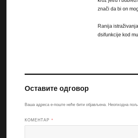
kroz jetru i bubrez
znači da bi on moga
Ranija istraživanj
dsifunkcije kod muš
Оставите одговор
Ваша адреса е-поште неће бити објављена.
Неопходна пољ
КОМЕНТАР
*