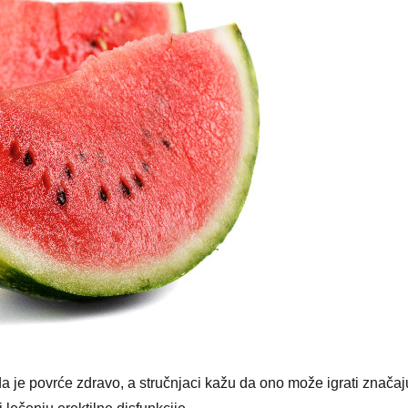
 je povrće zdravo, a stručnjaci kažu da ono može igrati značaj