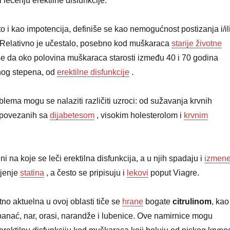
i lečenju erektilne disfunkcije.
o i kao impotencija, definiše se kao nemogućnost postizanja i/il
. Relativno je učestalo, posebno kod muškaraca
starije životne
se da oko polovina muškaraca starosti između 40 i 70 godina
nog stepena, od
erektilne disfunkcije
.
lema mogu se nalaziti različiti uzroci: od sužavanja krvnih
 povezanih sa
dijabetesom
, visokim holesterolom i
krvnim
ni na koje se leči erektilna disfunkcija, a u njih spadaju i
izmen
ijenje
statina
, a često se pripisuju i
lekovi
poput Viagre.
tno aktuelna u ovoj oblasti tiče se
hrane
bogate
citrulinom
, kao
spanać, nar, orasi, narandže i lubenice. Ove namirnice mogu