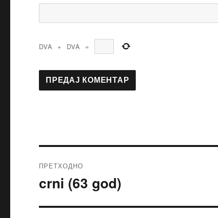
DVA
+
DVA
=
ПРЕТХОДНО
crni (63 god)
Претходни
чланак: