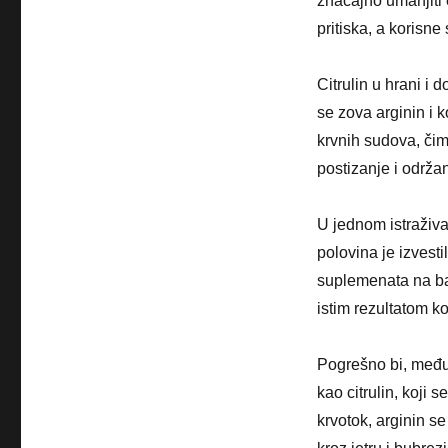
značajno umanjiti 
pritiska, a korisn
Citrulin u hrani i
se zova arginin i 
krvnih sudova, čim
postizanje i održan
U jednom istraživa
polovina je izves
suplemenata na ba
istim rezultatom ko
Pogrešno bi, međuti
kao citrulin, koji
krvotok, arginin se