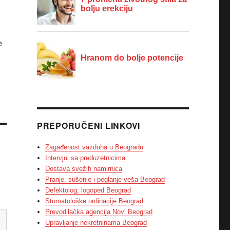
e
PREPORUČENI LINKOVI
Zagađenost vazduha u Beogradu
Intervjui sa preduzetnicima
Dostava svežih namirnica
Pranje, sušenje i peglanje veša Beograd
Defektolog, logoped Beograd
Stomatološke ordinacije Beograd
Prevodilačka agencija Novi Beograd
Upravljanje nekretninama Beograd