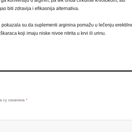
i ga konvertuju u arginin, pa tek onda cirkuliše krvotokom, što
o biti zdravija i efikasnija alternativa.
a pokazala su da suplementi arginina pomažu u lečenju erektiln
karaca koji imaju niske nivoe nitrita u krvi ili urinu.
*
а су означена