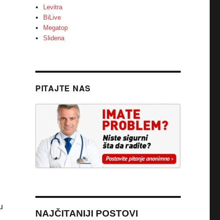
Levitra
BiLive
Megatop
Slidena
PITAJTE NAS
u
NAJČITANIJI POSTOVI