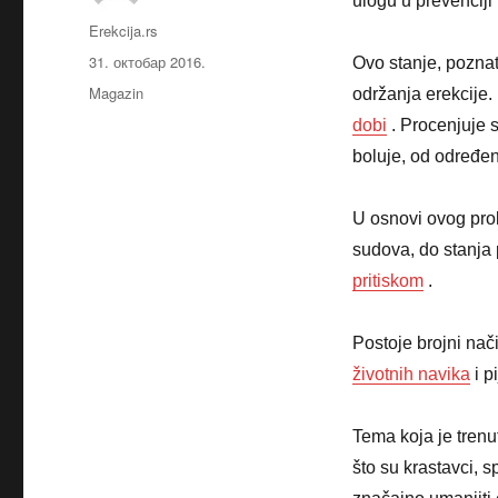
ulogu u prevenciji 
Аутор
Erekcija.rs
Објављено
31. октобар 2016.
Ovo stanje, poznat
Категорије
Magazin
održanja erekcije
dobi
. Procenjuje 
boluje, od određe
U osnovi ovog prob
sudova, do stanja
pritiskom
.
Postoje brojni nači
životnih navika
i p
Tema koja je trenu
što su krastavci, 