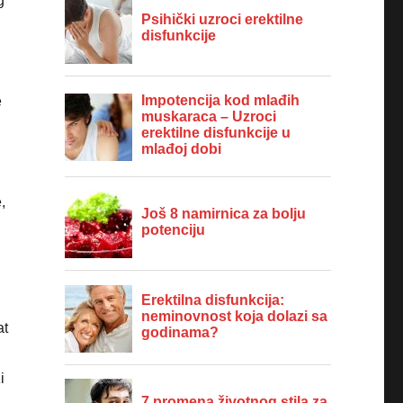
g
e
,
at
i