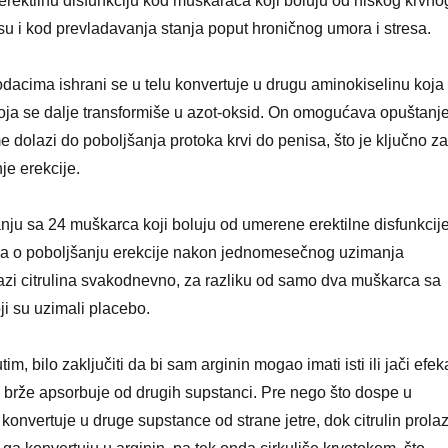
erektilnu disfunkciju kod muškaraca koji boluju od niskog krvno
e su i kod prevladavanja stanja poput hroničnog umora i stresa.
 dodacima ishrani se u telu konvertuje u drugu aminokiselinu koja
koja se dalje transformiše u azot-oksid. On omogućava opuštanj
e dolazi do poboljšanja protoka krvi do penisa, što je ključno za
je erekcije.
nju sa 24 muškarca koji boluju od umerene erektilne disfunkcije
tila o poboljšanju erekcije nakon jednomesečnog uzimanja
zi citrulina svakodnevno, za razliku od samo dva muškarca sa
ji su uzimali placebo.
m, bilo zaključiti da bi sam arginin mogao imati isti ili jači efek
 se brže apsorbuje od drugih supstanci. Pre nego što dospe u
 konvertuje u druge supstance od strane jetre, dok citrulin prolaz