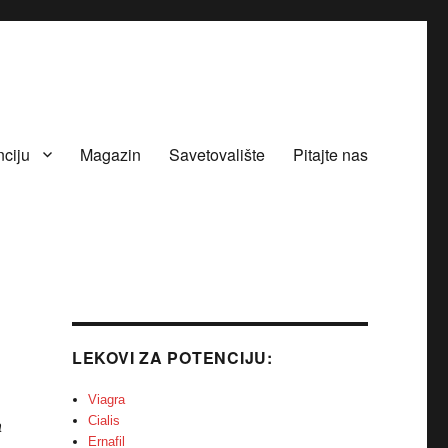
nciju
Magazin
Savetovalište
Pitajte nas
LEKOVI ZA POTENCIJU:
Viagra
Cialis
a
Ernafil