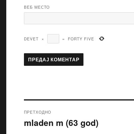
ВЕБ МЕСТО
DEVET
×
=
FORTY FIVE
ПРЕТХОДНО
mladen m (63 god)
Претходни
чланак: