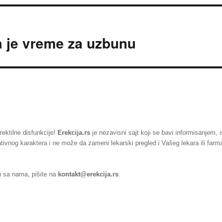
da je vreme za uzbunu
rektilne disfunkcije!
Erekcija.rs
je nezavisni sajt koji se bavi informisanjem, 
ativnog karaktera i ne može da zameni lekarski pregled i Vašeg lekara ili far
ju sa nama, pišite na
kontakt@erekcija.rs
.