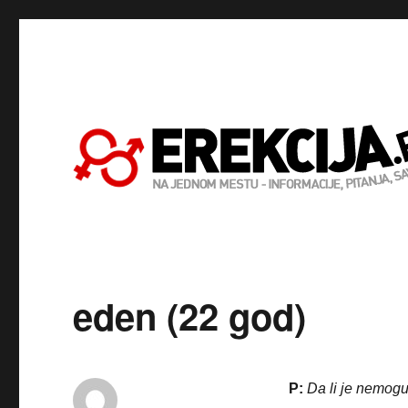
eden (22 god)
P:
Da li je nemogu