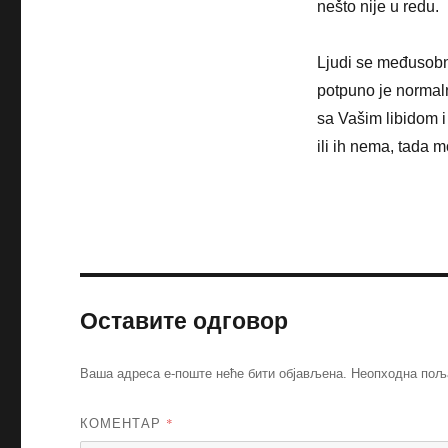
nešto nije u redu.
Ljudi se međusobno
potpuno je normaln
sa Vašim libidom 
ili ih nema, tada m
Оставите одговор
Ваша адреса е-поште неће бити објављена.
Неопходна пољ
КОМЕНТАР
*