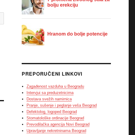
PREPORUČENI LINKOVI
Zagađenost vazduha u Beogradu
Intervjui sa preduzetnicima
Dostava svežih namirnica
Pranje, sušenje i peglanje veša Beograd
Defektolog, logoped Beograd
Stomatološke ordinacije Beograd
Prevodilačka agencija Novi Beograd
Upravljanje nekretninama Beograd