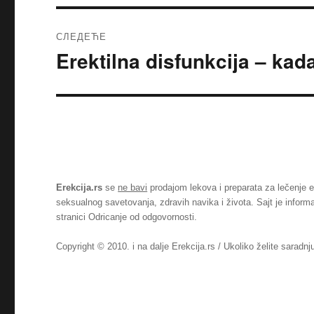
СЛЕДЕЋЕ
Erektilna disfunkcija – ka
Следећи
чланак:
Erekcija.rs
se
ne bavi
prodajom lekova i preparata za lečenje e
seksualnog savetovanja, zdravih navika i života. Sajt je inform
stranici
Odricanje od odgovornosti
.
Copyright © 2010. i na dalje Erekcija.rs / Ukoliko želite saradn