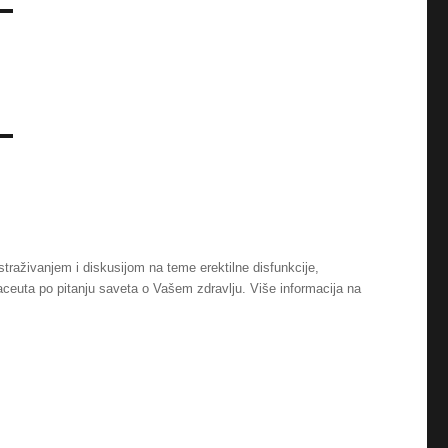
istraživanjem i diskusijom na teme erektilne disfunkcije,
maceuta po pitanju saveta o Vašem zdravlju. Više informacija na