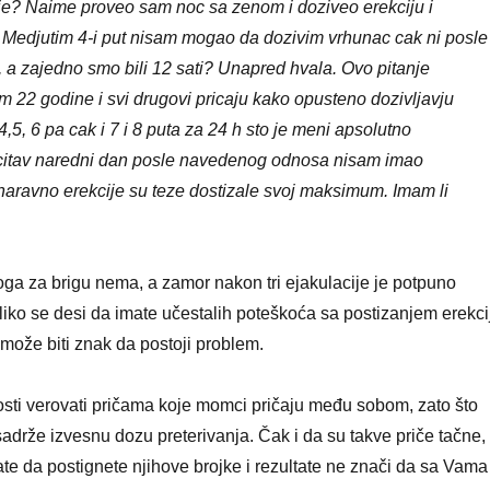
ije? Naime proveo sam noc sa zenom i doziveo erekciju i
. Medjutim 4-i put nisam mogao da dozivim vrhunac cak ni posle
 a zajedno smo bili 12 sati? Unapred hvala. Ovo pitanje
m 22 godine i svi drugovi pricaju kako opusteno dozivljavju
4,5, 6 pa cak i 7 i 8 puta za 24 h sto je meni apsolutno
citav naredni dan posle navedenog odnosa nisam imao
 naravno erekcije su teze dostizale svoj maksimum. Imam li
oga za brigu nema, a zamor nakon tri ejakulacije je potpuno
iko se desi da imate učestalih poteškoća sa postizanjem erekci
o može biti znak da postoji problem.
sti verovati pričama koje momci pričaju među sobom, zato što
drže izvesnu dozu preterivanja. Čak i da su takve priče tačne,
ate da postignete njihove brojke i rezultate ne znači da sa Vama