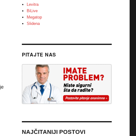
Levitra
BiLive
Megatop
Slidena
PITAJTE NAS
je
NAJČITANIJI POSTOVI