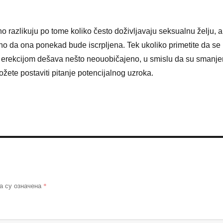
 razlikuju po tome koliko često doživljavaju seksualnu želju, a
o da ona ponekad bude iscrpljena. Tek ukoliko primetite da se
i erekcijom dešava nešto neouobičajeno, u smislu da su smanje
ožete postaviti pitanje potencijalnog uzroka.
*
а су означена