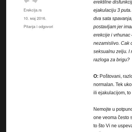
erektilne disfunkc
Аутор
Erekcija.rs
ejakulaciju 3 puta
Објављено
10. мај 2016.
dva sata spavanja,
Категорије
Pitanja i odgovori
postavljam jer ima
erekcije i vrhunac 
nezamislivo. Cak 
seksualnu zelju. I
razloga za brigu?
O:
Poštovani, razl
normalan. Tek ukol
ili ejakulacijom, t
Nemojte u potpuno
one veoma često sa
to što Vi ne uspev