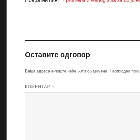
Повратни пинг:
7 promena životnog stila za bolju er
Оставите одговор
Ваша адреса е-поште неће бити објављена.
Неопходна пољ
КОМЕНТАР
*