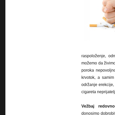
raspoloženje, od
možemo da živimo 
poroka nepovoljn
krvotok, a samim
održanje erekcije,
cigareta neprijate
Vežbaj redovno
donosimo dobrobi