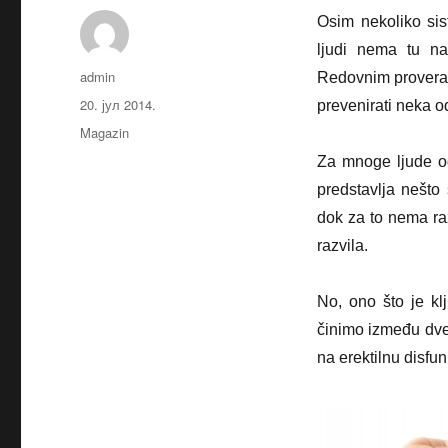
Osim nekoliko si
ljudi nema tu na
Аутор
admin
Redovnim proveram
Објављено
20. јул 2014.
prevenirati neka od
Категорије
Magazin
Za mnoge ljude od
predstavlja nešto
dok za to nema ra
razvila.
No, ono što je kl
činimo između dve 
na erektilnu disfu