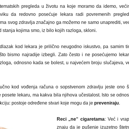
stematskih pregleda u životu na koje moramo da idemo, veći
viku da redovno posećuje lekara radi povremenih pregled
a svog zdravlja značajno ga možemo ne samo unaprediti, već
 stanja kojima smo, iz bilo kojih razloga, skloni.
lazak kod lekara je prilično neugodno iskustvo, pa samim ti
 što bismo najradije izbegli. Zato često i ne posećujemo lekar
zloga, odnosno kada se bolest, u najvećem broju slučajeva, v
jučno kod vođenja računa o sopstvenom zdravlju jeste ono š
posete lekaru, ma kakva bila njihova učestalost. Isto se odnosi
nkciju: postoje određene stvari koje mogu da je
preveniraju
.
Reci „ne“ cigaretama
: Već i vrap
znaju da je pušenje izuzetno štetn