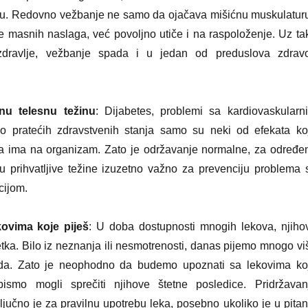
u. Redovno vežbanje ne samo da ojačava mišićnu muskulaturu
je masnih naslaga, već povoljno utiče i na raspoloženje. Uz ta
 zdravlje, vežbanje spada i u jedan od preduslova zdrav
.
nu telesnu težinu
: Dijabetes, problemi sa kardiovaskularn
o pratećih zdravstvenih stanja samo su neki od efekata ko
a ima na organizam. Zato je održavanje normalne, za određe
iju prihvatljive težine izuzetno važno za prevenciju problema 
cijom.
kovima koje piješ
: U doba dostupnosti mnogih lekova, njiho
etka. Bilo iz neznanja ili nesmotrenosti, danas pijemo mnogo vi
da. Zato je neophodno da budemo upoznati sa lekovima ko
smo mogli sprečiti njihove štetne posledice. Pridržavan
ljučno je za pravilnu upotrebu leka, posebno ukoliko je u pitan