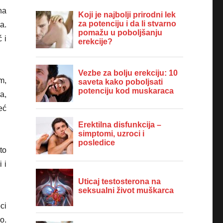
na
a.
 i
m,
a,
eć
to
 i
ci
o.