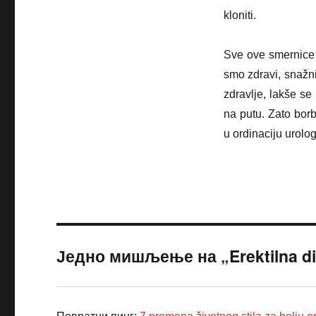
kloniti.
Sve ove smernice 
smo zdravi, snažni
zdravlje, lakše s
na putu. Zato bor
u ordinaciju urolog
Једно мишљење на „Erektilna disfu