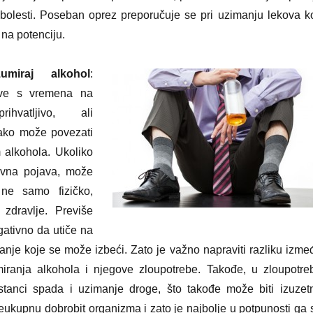
 bolesti. Poseban oprez preporučuje se pri uzimanju lekova ko
 na potenciju.
miraj alkohol
:
 dve s vremena na
hvatljivo, ali
ako može povezati
 alkohola. Ukoliko
ovna pojava, može
i ne samo fizičko,
zdravlje. Previše
ativno da utiče na
stanje koje se može izbeći. Zato je važno napraviti razliku izme
ranja alkohola i njegove zloupotrebe. Takođe, u zloupotre
stanci spada i uzimanje droge, što takođe može biti izuzet
eukupnu dobrobit organizma i zato je najbolje u potpunosti ga 