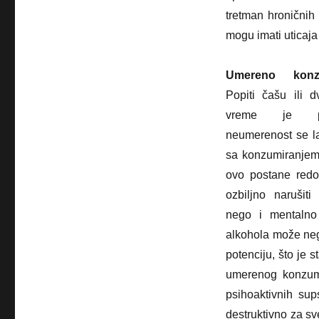
tretman hroničnih
mogu imati uticaja
Umereno konzu
Popiti čašu ili
vreme je pri
neumerenost se l
sa konzumiranjem
ovo postane red
ozbiljno narušit
nego i mentalno 
alkohola može neg
potenciju, što je 
umerenog konzumi
psihoaktivnih sup
destruktivno za sv