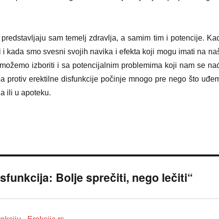
predstavljaju sam temelj zdravlja, a samim tim i potencije. Ka
 i kada smo svesni svojih navika i efekta koji mogu imati na na
e možemo izboriti i sa potencijalnim problemima koji nam se na
ba protiv erektilne disfunkcije počinje mnogo pre nego što uđe
a ili u apoteku.
nkcija: Bolje sprečiti, nego lečiti“