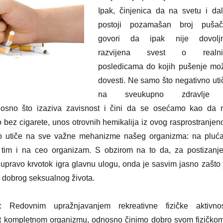
Ipak, činjenica da na svetu i dal
postoji pozamašan broj pušač
govori da ipak nije dovolj
razvijena svest o realn
posledicama do kojih pušenje mo
dovesti. Ne samo što negativno uti
na sveukupno zdravlje
nosno što izaziva zavisnost i čini da se osećamo kao da 
bez cigarete, unos otrovnih hemikalija iz ovog rasprostranjen
o utiče na sve važne mehanizme našeg organizma: na pluća
 tim i na ceo organizam. S obzirom na to da, za postizanje
 upravo krvotok igra glavnu ulogu, onda je sasvim jasno zašto 
lj dobrog seksualnog života.
: Redovnim upražnjavanjem rekreativne fizičke aktivnos
t kompletnom organizmu, odnosno činimo dobro svom fizičkom