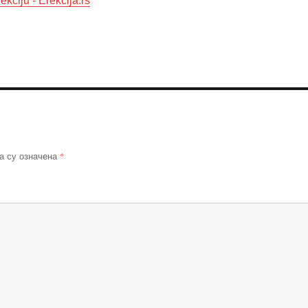
ekciju - Erekcija.rs
*
а су означена