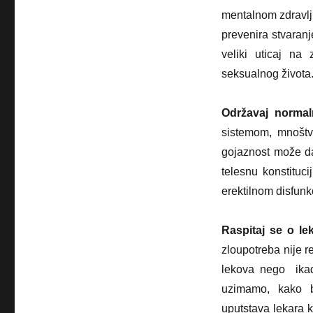
mentalnom zdravlj
prevenira stvaran
veliki uticaj na
seksualnog života
Održavaj normal
sistemom, mnoštv
gojaznost može d
telesnu konstituc
erektilnom disfunk
Raspitaj se o le
zloupotreba nije r
lekova nego ika
uzimamo, kako bi
uputstava lekara k