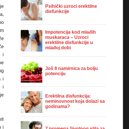
je
a,
no
im
že
če
 i
ne
og
 i
 i
je
ti
 i