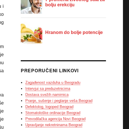
 i
ko
og
im
je
nu
PREPORUČENI LINKOVI
sa
Zagađenost vazduha u Beogradu
Intervjui sa preduzetnicima
Dostava svežih namirnica
va
Pranje, sušenje i peglanje veša Beograd
še
Defektolog, logoped Beograd
je
Stomatološke ordinacije Beograd
Prevodilačka agencija Novi Beograd
je
Upravljanje nekretninama Beograd
ju