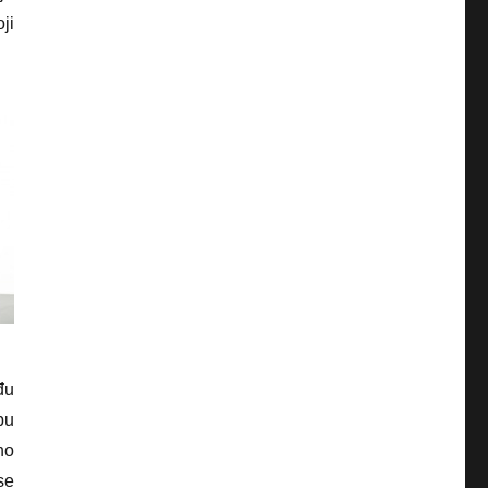
ji
đu
bu
no
se