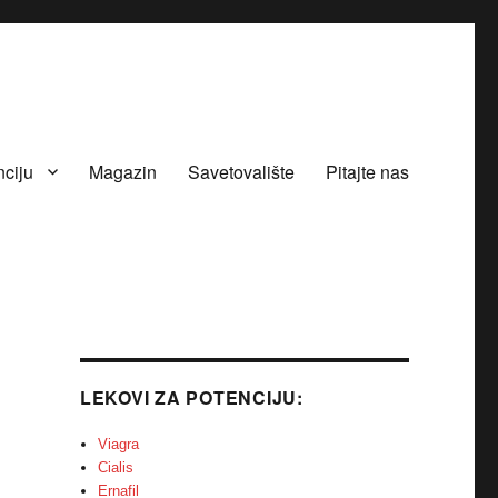
nciju
Magazin
Savetovalište
Pitajte nas
LEKOVI ZA POTENCIJU:
Viagra
Cialis
Ernafil