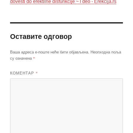
dovesti do erektilne disfunkcije ~ I deo - Erekcija.rs
Оставите одговор
Ваша адреса е-поште неће бити објављена.
Неопходна поља
*
су означена
КОМЕНТАР
*