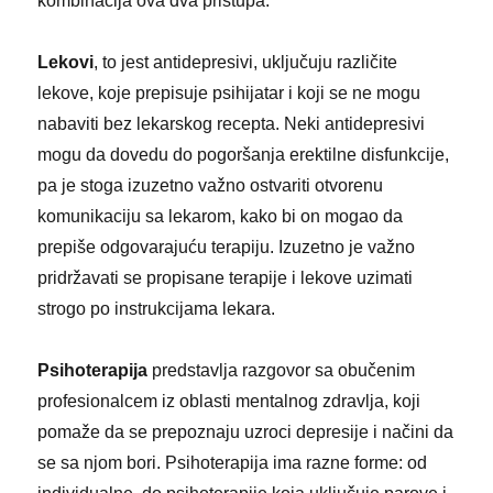
kombinacija ova dva pristupa.
Lekovi
, to jest antidepresivi, uključuju različite
lekove, koje prepisuje psihijatar i koji se ne mogu
nabaviti bez lekarskog recepta. Neki antidepresivi
mogu da dovedu do pogoršanja erektilne disfunkcije,
pa je stoga izuzetno važno ostvariti otvorenu
komunikaciju sa lekarom, kako bi on mogao da
prepiše odgovarajuću terapiju. Izuzetno je važno
pridržavati se propisane terapije i lekove uzimati
strogo po instrukcijama lekara.
Psihoterapija
predstavlja razgovor sa obučenim
profesionalcem iz oblasti mentalnog zdravlja, koji
pomaže da se prepoznaju uzroci depresije i načini da
se sa njom bori. Psihoterapija ima razne forme: od