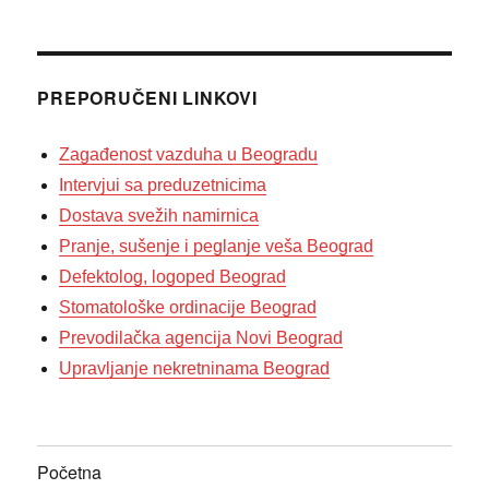
PREPORUČENI LINKOVI
Zagađenost vazduha u Beogradu
Intervjui sa preduzetnicima
Dostava svežih namirnica
Pranje, sušenje i peglanje veša Beograd
Defektolog, logoped Beograd
Stomatološke ordinacije Beograd
Prevodilačka agencija Novi Beograd
Upravljanje nekretninama Beograd
Početna