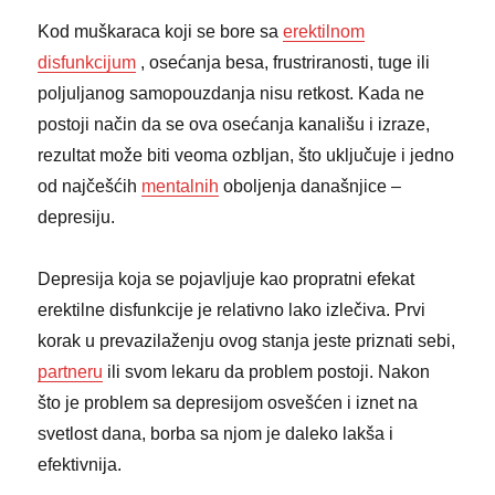
Kod muškaraca koji se bore sa
erektilnom
disfunkcijum
, osećanja besa, frustriranosti, tuge ili
poljuljanog samopouzdanja nisu retkost. Kada ne
postoji način da se ova osećanja kanališu i izraze,
rezultat može biti veoma ozbljan, što uključuje i jedno
od najčešćih
mentalnih
oboljenja današnjice –
depresiju.
Depresija koja se pojavljuje kao propratni efekat
erektilne disfunkcije je relativno lako izlečiva. Prvi
korak u prevazilaženju ovog stanja jeste priznati sebi,
partneru
ili svom lekaru da problem postoji. Nakon
što je problem sa depresijom osvešćen i iznet na
svetlost dana, borba sa njom je daleko lakša i
efektivnija.