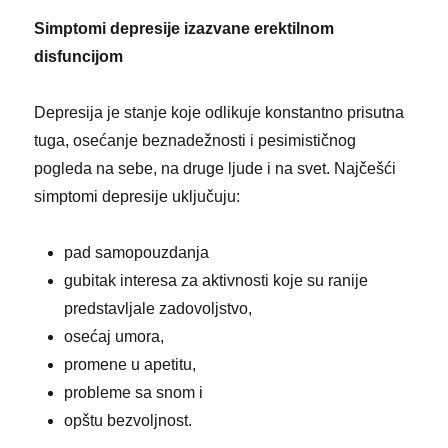
Simptomi depresije izazvane erektilnom
disfuncijom
Depresija je stanje koje odlikuje konstantno prisutna
tuga, osećanje beznadežnosti i pesimističnog
pogleda na sebe, na druge ljude i na svet. Najčešći
simptomi depresije uključuju:
pad samopouzdanja
gubitak interesa za aktivnosti koje su ranije
predstavljale zadovoljstvo,
osećaj umora,
promene u apetitu,
probleme sa snom i
opštu bezvoljnost.