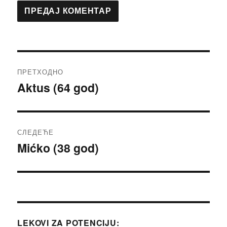
Кретање
ПРЕТХОДНО
чланка
Aktus (64 god)
Претходни
чланак:
СЛЕДЕЋЕ
Mićko (38 god)
Следећи
чланак:
LEKOVI ZA POTENCIJU: