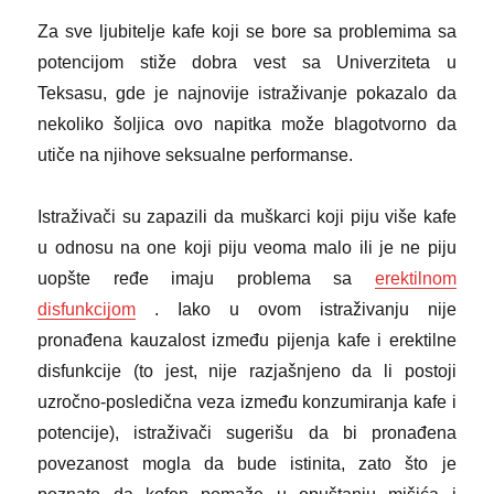
Za sve ljubitelje kafe koji se bore sa problemima sa
potencijom stiže dobra vest sa Univerziteta u
Teksasu, gde je najnovije istraživanje pokazalo da
nekoliko šoljica ovo napitka može blagotvorno da
utiče na njihove seksualne performanse.
Istraživači su zapazili da muškarci koji piju više kafe
u odnosu na one koji piju veoma malo ili je ne piju
uopšte ređe imaju problema sa
erektilnom
disfunkcijom
. Iako u ovom istraživanju nije
pronađena kauzalost između pijenja kafe i erektilne
disfunkcije (to jest, nije razjašnjeno da li postoji
uzročno-posledična veza između konzumiranja kafe i
potencije), istraživači sugerišu da bi pronađena
povezanost mogla da bude istinita, zato što je