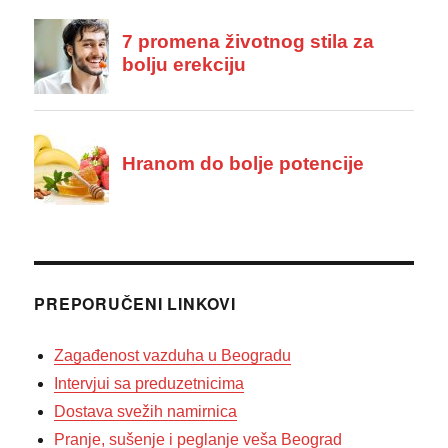
PREPORUČENI LINKOVI
Zagađenost vazduha u Beogradu
Intervjui sa preduzetnicima
Dostava svežih namirnica
Pranje, sušenje i peglanje veša Beograd