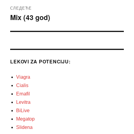
СЛЕДЕЋЕ
Mix (43 god)
Следећи
чланак:
LEKOVI ZA POTENCIJU:
Viagra
Cialis
Ernafil
Levitra
BiLive
Megatop
Slidena