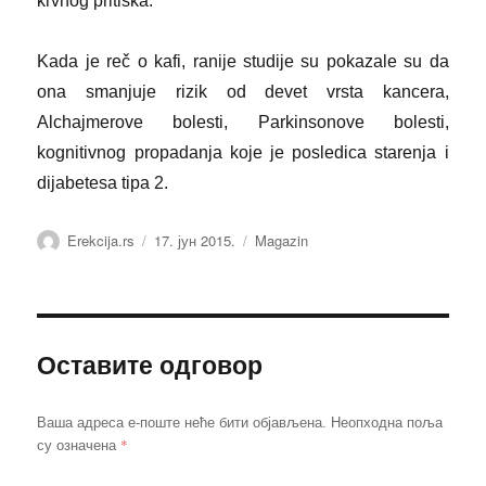
krvnog pritiska.
Kada je reč o kafi, ranije studije su pokazale su da
ona smanjuje rizik od devet vrsta kancera,
Alchajmerove bolesti, Parkinsonove bolesti,
kognitivnog propadanja koje je posledica starenja i
dijabetesa tipa 2.
Аутор
Објављено
Категорије
Erekcija.rs
17. јун 2015.
Magazin
Оставите одговор
Ваша адреса е-поште неће бити објављена.
Неопходна поља
*
су означена