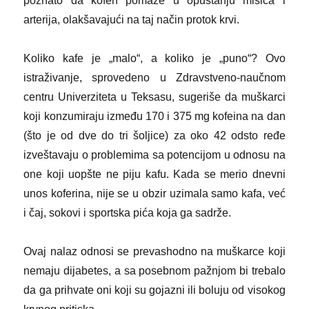
poznato da kofen pomaže u opuštanju mišića i
arterija, olakšavajući na taj način protok krvi.
Koliko kafe je „malo“, a koliko je „puno“? Ovo
istraživanje, sprovedeno u Zdravstveno-naučnom
centru Univerziteta u Teksasu, sugeriše da muškarci
koji konzumiraju između 170 i 375 mg kofeina na dan
(što je od dve do tri šoljice) za oko 42 odsto ređe
izveštavaju o problemima sa potencijom u odnosu na
one koji uopšte ne piju kafu. Kada se merio dnevni
unos koferina, nije se u obzir uzimala samo kafa, već
i čaj, sokovi i sportska pića koja ga sadrže.
Ovaj nalaz odnosi se prevashodno na muškarce koji
nemaju dijabetes, a sa posebnom pažnjom bi trebalo
da ga prihvate oni koji su gojazni ili boluju od visokog