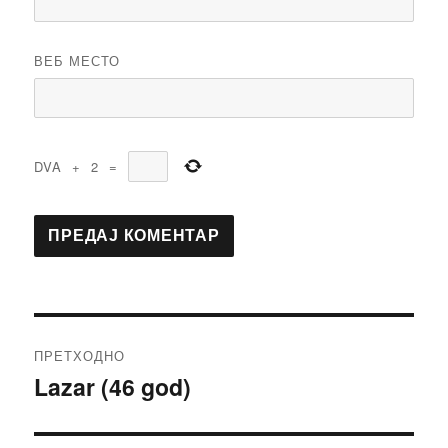
ВЕБ МЕСТО
DVA
+
2
=
Кретање
ПРЕТХОДНО
чланка
Lazar (46 god)
Претходни
чланак: