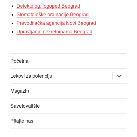
Defektolog, logoped Beograd
Stomatološke ordinacije Beograd
Prevodilačka agencija Novi Beograd
Upravljanje nekretninama Beograd
Početna
прошири
Lekovi za potenciju
изборник
дете
Magazin
Savetovalište
Pitajte nas