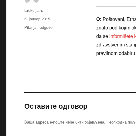
Аутор
Erekcija.rs
Објављено
5. јануар 2015.
O:
Poštovani, Ernaf
Категорије
Pitanja i odgovori
znalo pod kojim ok
da se
informišete 
zdravstvenim stanj
pravilnom odabiru
Оставите одговор
Ваша адреса е-поште неће бити објављена.
Неопходна пољ