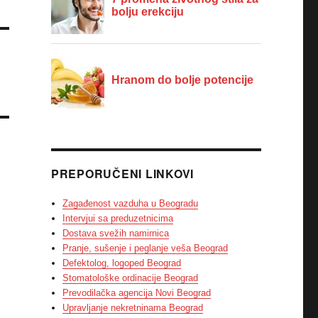
PREPORUČENI LINKOVI
Zagađenost vazduha u Beogradu
Intervjui sa preduzetnicima
Dostava svežih namirnica
Pranje, sušenje i peglanje veša Beograd
Defektolog, logoped Beograd
Stomatološke ordinacije Beograd
Prevodilačka agencija Novi Beograd
Upravljanje nekretninama Beograd