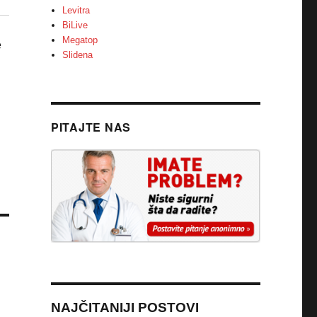
Levitra
BiLive
Megatop
e
Slidena
PITAJTE NAS
NAJČITANIJI POSTOVI