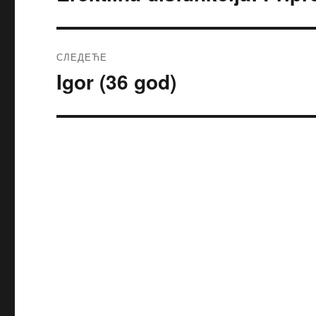
чланак:
СЛЕДЕЋЕ
Igor (36 god)
Следећи
чланак: