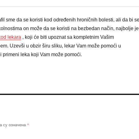
il sme da se koristi kod određenih hroničnih bolesti, ali da bi s
olnostima on može da se koristi na bezbedan način, najbolje je
kod lekara
, koji će biti upoznat sa kompletnim Vašim
em. Uzevši u obzir širu sliku, lekar Vam može pomoći u
 i primeni leka koji Vam može pomoći.
*
а су означена