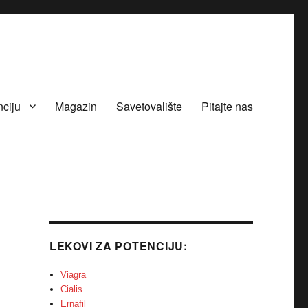
nciju
Magazin
Savetovalište
Pitajte nas
LEKOVI ZA POTENCIJU:
Viagra
Cialis
Ernafil