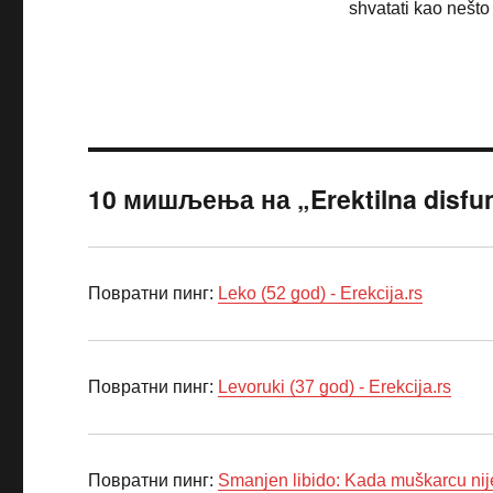
shvatati kao nešto 
10 мишљења на „Erektilna disfunk
Повратни пинг:
Leko (52 god) - Erekcija.rs
Повратни пинг:
Levoruki (37 god) - Erekcija.rs
Повратни пинг:
Smanjen libido: Kada muškarcu nije