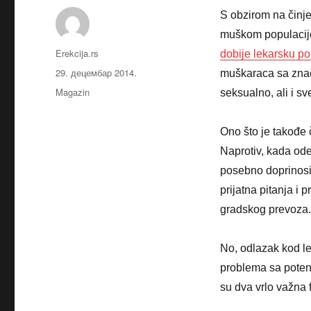
S obzirom na činje
muškom populaci
Аутор
Erekcija.rs
dobije lekarsku p
Објављено
29. децембар 2014.
muškaraca sa znač
Категорије
Magazin
seksualno, ali i s
Ono što je takođe 
Naprotiv, kada od
posebno doprinosi
prijatna pitanja i
gradskog prevoza.
No, odlazak kod l
problema sa poten
su dva vrlo važna 