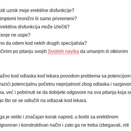
iti uzrok moje erektilne disfunkcije?
simptomi hronični ili samo privremeni?
erektilna disfunkcija može izlečiti?
ečenje ne uspe?
bno da odem kod nekih drugih specijalista?
činim po pitanju svojih
životnih navika
da umanjim ili otklonim
 važno kod odlaska kod lekara povodom problema sa potencijom
azići potencijalnu početnu neprijatnost zbog odlaska i razgovo
a, već i pobrinuti se da dobijete odgovore na sva pitanja koja s
o što se se odlučili na odlazak kod lekara.
a je veliki i značajan korak napred, u borbi sa erektilnom
ovoran i konstruktivan način i zato ga ne treba izbegavati, niti