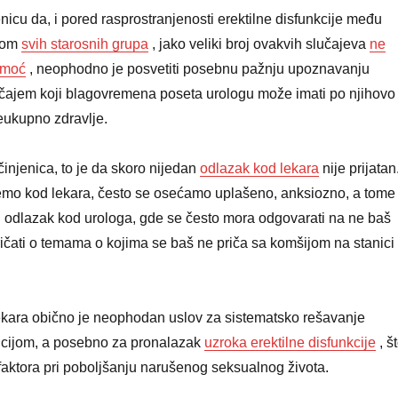
nicu da, i pored rasprostranjenosti erektilne disfunkcije među
jom
svih starosnih grupa
, jako veliki broj ovakvih slučajeva
ne
omoć
, neophodno je posvetiti posebnu pažnju upoznavanju
ajem koji blagovremena poseta urologu može imati po njihovo
veukupno zdravlje.
činjenica, to je da skoro nijedan
odlazak kod lekara
nije prijatan
emo kod lekara, često se osećamo uplašeno, anksiozno, a tome
 odlazak kod urologa, gde se često mora odgovarati na ne baš
 pričati o temama o kojima se baš ne priča sa komšijom na stanici
ekara obično je neophodan uslov za sistematsko rešavanje
cijom, a posebno za pronalazak
uzroka erektilne disfunkcije
, š
faktora pri poboljšanju narušenog seksualnog života.