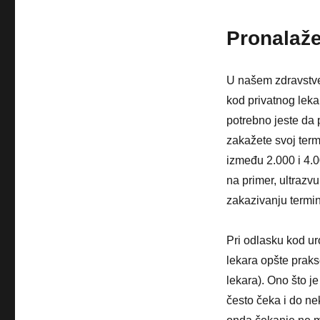
Pronalaže
U našem zdravstve
kod privatnog lekar
potrebno jeste da 
zakažete svoj term
između 2.000 i 4.00
na primer, ultrazv
zakazivanju termin
Pri odlasku kod ur
lekara opšte prak
lekara). Ono što je
često čeka i do ne