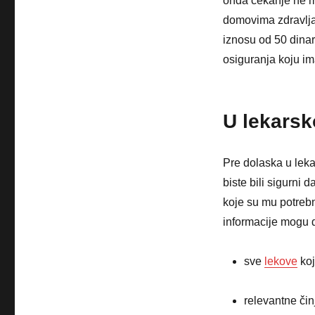
onda čekanje ne mo
domovima zdravlja
iznosu od 50 dinar
osiguranja koju im
U lekarsko
Pre dolaska u leka
biste bili sigurni 
koje su mu potrebn
informacije mogu 
sve
lekove
koj
relevantne čin