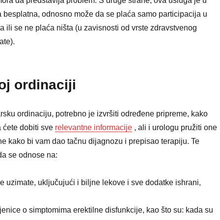
ra da predstavlja problem. S druge strane, ova usluga je u
 besplatna, odnosno može da se plaća samo participacija u
a ili se ne plaća ništa (u zavisnosti od vrste zdravstvenog
ate).
j ordinaciji
rsku ordinaciju, potrebno je izvršiti određene pripreme, kako
da ćete dobiti sve
relevantne informacije
, ali i urologu pružiti one
e kako bi vam dao tačnu dijagnozu i prepisao terapiju. Te
da se odnose na:
e uzimate, uključujući i biljne lekove i sve dodatke ishrani,
jenice o simptomima erektilne disfunkcije, kao što su: kada su