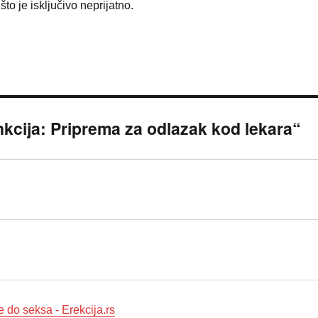
što je isključivo neprijatno.
cija: Priprema za odlazak kod lekara“
 do seksa - Erekcija.rs