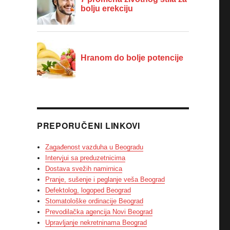
PREPORUČENI LINKOVI
Zagađenost vazduha u Beogradu
Intervjui sa preduzetnicima
Dostava svežih namirnica
Pranje, sušenje i peglanje veša Beograd
Defektolog, logoped Beograd
Stomatološke ordinacije Beograd
Prevodilačka agencija Novi Beograd
Upravljanje nekretninama Beograd