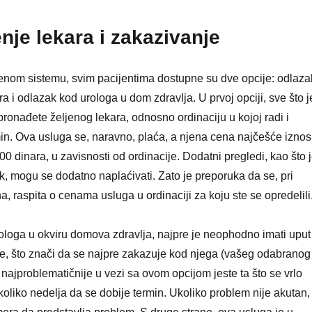
nje lekara i zakazivanje
nom sistemu, svim pacijentima dostupne su dve opcije: odlaza
a i odlazak kod urologa u dom zdravlja. U prvoj opciji, sve što j
pronađete željenog lekara, odnosno ordinaciju u kojoj radi i
in. Ova usluga se, naravno, plaća, a njena cena najčešće iznos
0 dinara, u zavisnosti od ordinacije. Dodatni pregledi, kao što j
uk, mogu se dodatno naplaćivati. Zato je preporuka da se, pri
a, raspita o cenama usluga u ordinaciji za koju ste se opredelili
ologa u okviru domova zdravlja, najpre je neophodno imati uput
se, što znači da se najpre zakazuje kod njega (vašeg odabranog
 najproblematičnije u vezi sa ovom opcijom jeste ta što se vrlo
koliko nedelja da se dobije termin. Ukoliko problem nije akutan,