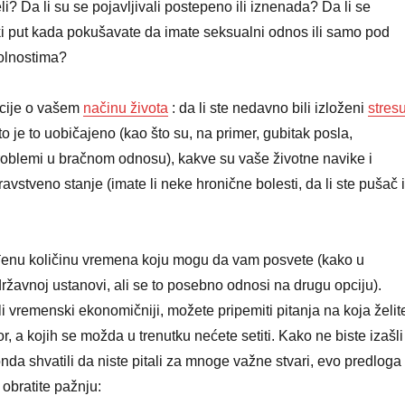
i? Da li su se pojavljivali postepeno ili iznenada? Da li se
i put kada pokušavate da imate seksualni odnos ili samo pod
olnostima?
cije o vašem
načinu života
: da li ste nedavno bili izloženi
stres
 je to uobičajeno (kao što su, na primer, gubitak posla,
problemi u bračnom odnosu), kakve su vaše životne navike i
vstveno stanje (imate li neke hronične bolesti, da li ste pušač i
đenu količinu vremena koju mogu da vam posvete (kako u
 državnoj ustanovi, ali se to posebno odnosi na drugu opciju).
li vremenski ekonomičniji, možete pripemiti pitanja na koja želit
, a kojih se možda u trenutku nećete setiti. Kako ne biste izašli
 onda shvatili da niste pitali za mnoge važne stvari, evo predloga
obratite pažnju: