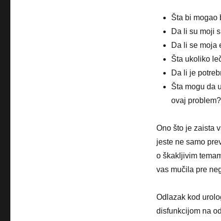
Šta bi mogao b
Da li su moji 
Da li se moja 
Šta ukoliko l
Da li je potre
Šta mogu da u
ovaj problem?
Ono što je zaista
jeste ne samo prev
o škakljivim temam
vas mučila pre neg
Odlazak kod urolog
disfunkcijom na odg