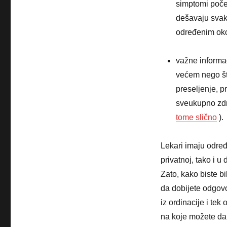
simptomi počel
dešavaju svak
određenim ok
važne informa
većem nego što
preseljenje, 
sveukupno zdra
tome slično
).
Lekari imaju odre
privatnoj, tako i u
Zato, kako biste bi
da dobijete odgovor
iz ordinacije i tek
na koje možete da 