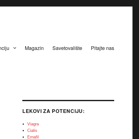
nciju
Magazin
Savetovalište
Pitajte nas
LEKOVI ZA POTENCIJU:
Viagra
Cialis
Ernafil