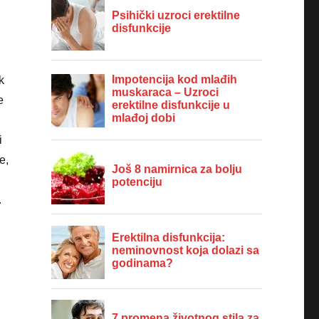
k
e
i
e,
.