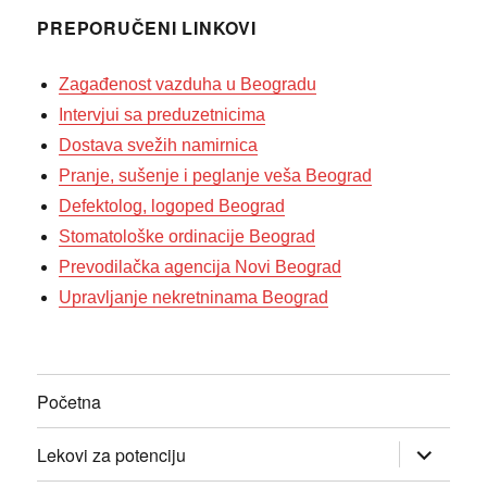
PREPORUČENI LINKOVI
Zagađenost vazduha u Beogradu
Intervjui sa preduzetnicima
Dostava svežih namirnica
Pranje, sušenje i peglanje veša Beograd
Defektolog, logoped Beograd
Stomatološke ordinacije Beograd
Prevodilačka agencija Novi Beograd
Upravljanje nekretninama Beograd
Početna
прошири
Lekovi za potenciju
изборник
дете