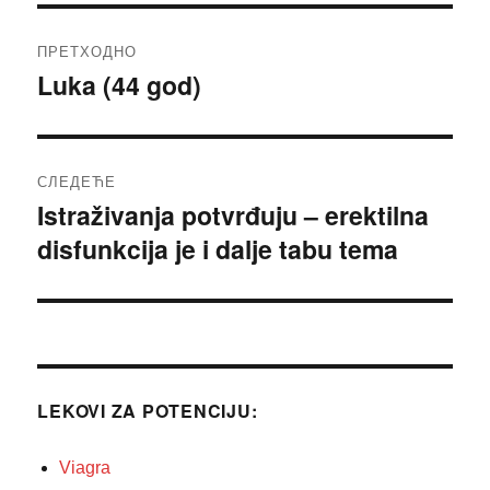
Кретање
ПРЕТХОДНО
чланка
Luka (44 god)
Претходни
чланак:
СЛЕДЕЋЕ
Istraživanja potvrđuju – erektilna
Следећи
disfunkcija je i dalje tabu tema
чланак:
LEKOVI ZA POTENCIJU:
Viagra