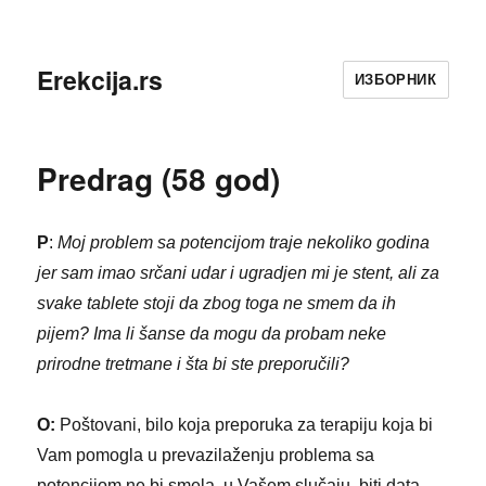
Erekcija.rs
ИЗБОРНИК
Predrag (58 god)
P
:
Moj problem sa potencijom traje nekoliko godina
jer sam imao srčani udar i ugradjen mi je stent, ali za
svake tablete stoji da zbog toga ne smem da ih
pijem? Ima li šanse da mogu da probam neke
prirodne tretmane i šta bi ste preporučili?
O:
Poštovani, bilo koja preporuka za terapiju koja bi
Vam pomogla u prevazilaženju problema sa
potencijom ne bi smela, u Vašem slučaju, biti data