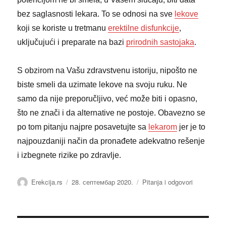
bez saglasnosti lekara. To se odnosi na sve
lekove
koji se koriste u tretmanu
erektilne disfunkcije
,
uključujući i preparate na bazi
prirodnih sastojaka
.
S obzirom na Vašu zdravstvenu istoriju, nipošto ne
biste smeli da uzimate lekove na svoju ruku. Ne
samo da nije preporučljivo, već može biti i opasno,
što ne znači i da alternative ne postoje. Obavezno se
po tom pitanju najpre posavetujte sa
lekarom
jer je to
najpouzdaniji način da pronađete adekvatno rešenje
i izbegnete rizike po zdravlje.
Аутор
Објављено
Категорије
Erekcija.rs
28. септембар 2020.
Pitanja i odgovori