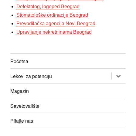
Defektolog, logoped Beograd
Stomatološke ordinacije Beograd
Prevodilačka agencija Novi Beograd
Upravljanje nekretninama Beograd
Početna
прошири
Lekovi za potenciju
изборник
дете
Magazin
Savetovalište
Pitajte nas