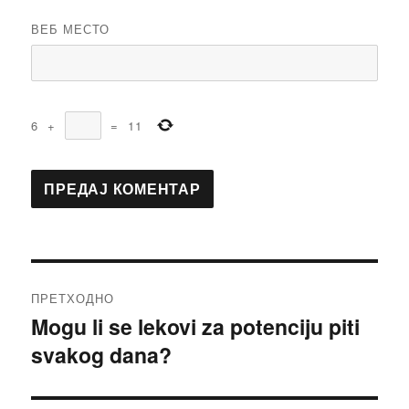
ВЕБ МЕСТО
6
+
=
11
Кретање
ПРЕТХОДНО
чланка
Mogu li se lekovi za potenciju piti
Претходни
svakog dana?
чланак: