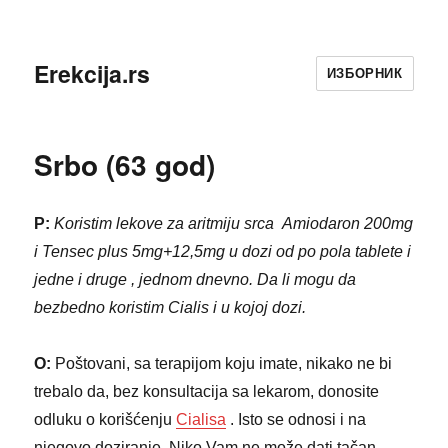
Erekcija.rs
ИЗБОРНИК
Srbo (63 god)
P:
Koristim lekove za aritmiju srca Amiodaron 200mg
i Tensec plus 5mg+12,5mg u dozi od po pola tablete i
jedne i druge , jednom dnevno. Da li mogu da
bezbedno koristim Cialis i u kojoj dozi.
O:
Poštovani, sa terapijom koju imate, nikako ne bi
trebalo da, bez konsultacija sa lekarom, donosite
odluku o korišćenju
Cialisa
. Isto se odnosi i na
njegovo doziranje. Niko Vam ne može dati tačan