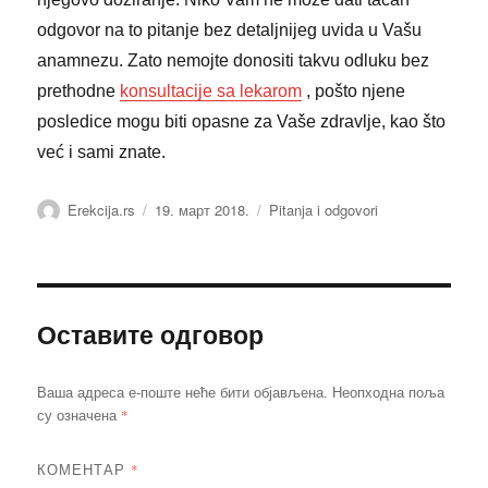
odgovor na to pitanje bez detaljnijeg uvida u Vašu
anamnezu. Zato nemojte donositi takvu odluku bez
prethodne
konsultacije sa lekarom
, pošto njene
posledice mogu biti opasne za Vaše zdravlje, kao što
već i sami znate.
Аутор
Објављено
Категорије
Erekcija.rs
19. март 2018.
Pitanja i odgovori
Оставите одговор
Ваша адреса е-поште неће бити објављена.
Неопходна поља
*
су означена
КОМЕНТАР
*