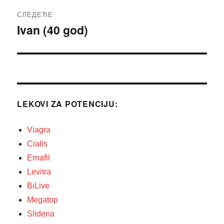
СЛЕДЕЋЕ
Ivan (40 god)
Следећи
чланак:
LEKOVI ZA POTENCIJU:
Viagra
Cialis
Ernafil
Levitra
BiLive
Megatop
Slidena