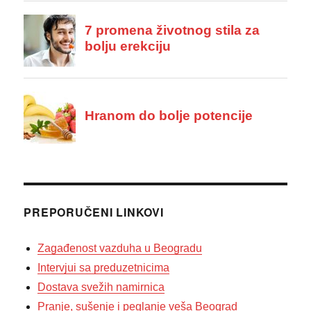
PREPORUČENI LINKOVI
Zagađenost vazduha u Beogradu
Intervjui sa preduzetnicima
Dostava svežih namirnica
Pranje, sušenje i peglanje veša Beograd