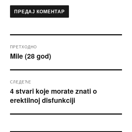
Кретање
ПРЕТХОДНО
чланка
Mile (28 god)
Претходни
чланак:
СЛЕДЕЋЕ
4 stvari koje morate znati o
Следећи
erektilnoj disfunkciji
чланак: