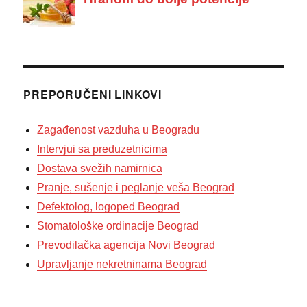
PREPORUČENI LINKOVI
Zagađenost vazduha u Beogradu
Intervjui sa preduzetnicima
Dostava svežih namirnica
Pranje, sušenje i peglanje veša Beograd
Defektolog, logoped Beograd
Stomatološke ordinacije Beograd
Prevodilačka agencija Novi Beograd
Upravljanje nekretninama Beograd