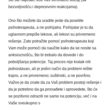
bezvoljnošću i depresivnim reakcijama).
Ono što možete da uradite jeste da posetite
psihoterapeuta, a ne psihijatra. Psihijatar je tu da
uglavnom prepiše lekove, ali lekovi su privremeno
rešenje. Zato potražite pomoć psihoterapeuta koji
Vam može pomoći da naučite kako da se nosite sa
anksioznošću, što bi trebalo da dovede i do
poboljšanja potencije. Taj proces nije kratak niti
jednostavan, ali je jedini način da problem rešite
trajno, a ne privremeno; suštinski, a ne površno.
Važno je da znate da za Vaš problem postoji rešenje i
da je potrebno da ga pronađete i sprovedete, što će
se pozitivno odraziti ne samo na potenciju, već i na
Vaše sveukupno s