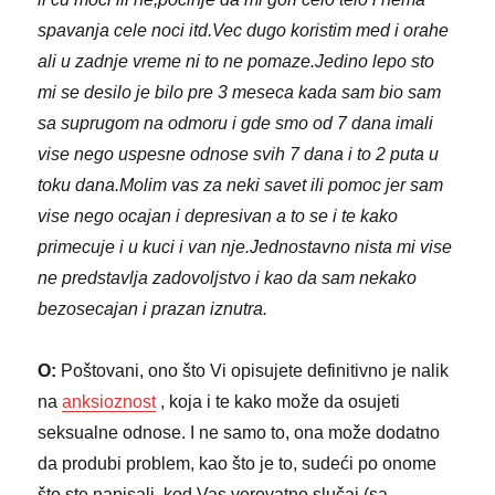
spavanja cele noci itd.Vec dugo koristim med i orahe
ali u zadnje vreme ni to ne pomaze.Jedino lepo sto
mi se desilo je bilo pre 3 meseca kada sam bio sam
sa suprugom na odmoru i gde smo od 7 dana imali
vise nego uspesne odnose svih 7 dana i to 2 puta u
toku dana.Molim vas za neki savet ili pomoc jer sam
vise nego ocajan i depresivan a to se i te kako
primecuje i u kuci i van nje.Jednostavno nista mi vise
ne predstavlja zadovoljstvo i kao da sam nekako
bezosecajan i prazan iznutra.
O:
Poštovani, ono što Vi opisujete definitivno je nalik
na
anksioznost
, koja i te kako može da osujeti
seksualne odnose. I ne samo to, ona može dodatno
da produbi problem, kao što je to, sudeći po onome
što ste napisali, kod Vas verovatno slučaj (sa