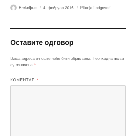
Аутор
Објављено
Категорије
Erekcija.rs
4. фебруар 2016.
Pitanja i odgovori
Оставите одговор
Ваша адреса е-поште неће бити објављена.
Неопходна поља
*
су означена
КОМЕНТАР
*