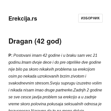
Erekcija.rs
ИЗБОРНИК
Dragan (42 god)
P:
Postovani imam 42 godine i u braku sam vec 21
godinu.Imam dvoje dece i do pre otprilike dve godine
nije bilo pa skoro nikakvih problema sa erekcijom
osim po nekada uzrokovanih brzim zivotom i
svakodnevnim stresom.Svoju suprugu izuzetno volim
i nikada nisam imao druge partnerke.Zadnjh 2 godine
se sve cesce javlja problem sa erekcijo a u zadnje
vreme skoro polovina pokusaja seksualnih odnosa je
bezuspesna.Naravno da to na mene deluje