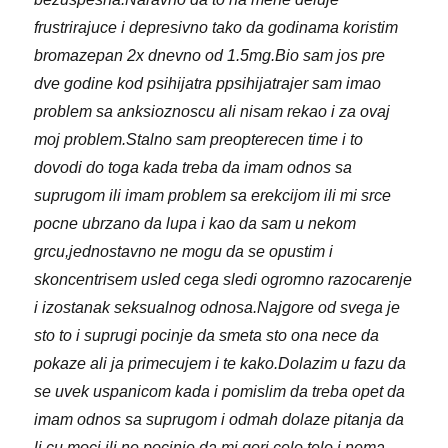
frustrirajuce i depresivno tako da godinama koristim
bromazepan 2x dnevno od 1.5mg.Bio sam jos pre
dve godine kod psihijatra ppsihijatrajer sam imao
problem sa anksioznoscu ali nisam rekao i za ovaj
moj problem.Stalno sam preopterecen time i to
dovodi do toga kada treba da imam odnos sa
suprugom ili imam problem sa erekcijom ili mi srce
pocne ubrzano da lupa i kao da sam u nekom
grcu,jednostavno ne mogu da se opustim i
skoncentrisem usled cega sledi ogromno razocarenje
i izostanak seksualnog odnosa.Najgore od svega je
sto to i suprugi pocinje da smeta sto ona nece da
pokaze ali ja primecujem i te kako.Dolazim u fazu da
se uvek uspanicom kada i pomislim da treba opet da
imam odnos sa suprugom i odmah dolaze pitanja da
li cu moci ili ne,pocinje da mi gori celo telo i nema