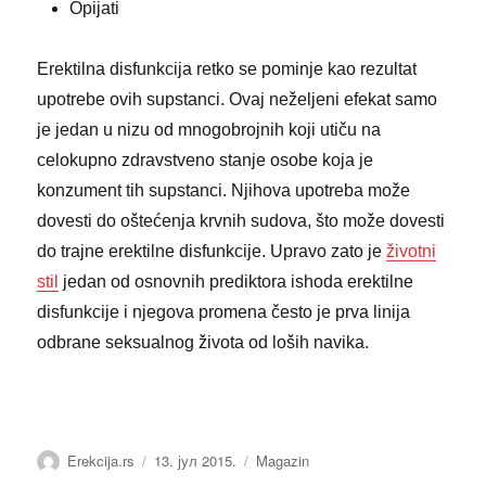
Opijati
Erektilna disfunkcija retko se pominje kao rezultat
upotrebe ovih supstanci. Ovaj neželjeni efekat samo
je jedan u nizu od mnogobrojnih koji utiču na
celokupno zdravstveno stanje osobe koja je
konzument tih supstanci. Njihova upotreba može
dovesti do oštećenja krvnih sudova, što može dovesti
do trajne erektilne disfunkcije. Upravo zato je
životni
stil
jedan od osnovnih prediktora ishoda erektilne
disfunkcije i njegova promena često je prva linija
odbrane seksualnog života od loših navika.
Аутор
Објављено
Категорије
Erekcija.rs
13. јул 2015.
Magazin