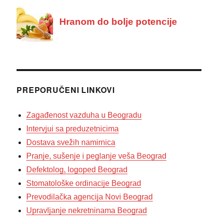
PREPORUČENI LINKOVI
Zagađenost vazduha u Beogradu
Intervjui sa preduzetnicima
Dostava svežih namirnica
Pranje, sušenje i peglanje veša Beograd
Defektolog, logoped Beograd
Stomatološke ordinacije Beograd
Prevodilačka agencija Novi Beograd
Upravljanje nekretninama Beograd