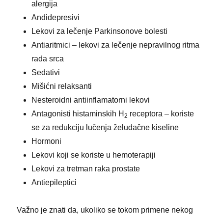
alergija
Andidepresivi
Lekovi za lečenje Parkinsonove bolesti
Antiaritmici – lekovi za lečenje nepravilnog ritma
rada srca
Sedativi
Mišićni relaksanti
Nesteroidni antiinflamatorni lekovi
Antagonisti histaminskih H
receptora – koriste
2
se za redukciju lučenja želudačne kiseline
Hormoni
Lekovi koji se koriste u hemoterapiji
Lekovi za tretman raka prostate
Antiepileptici
Važno je znati da, ukoliko se tokom primene nekog