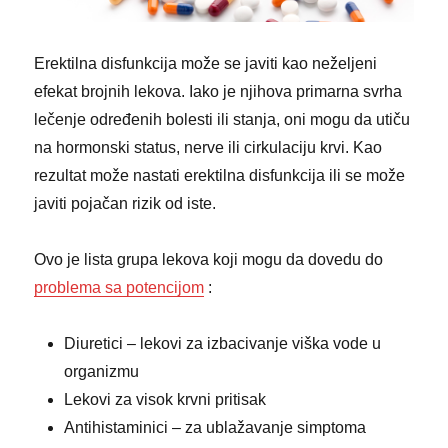
Erektilna disfunkcija može se javiti kao neželjeni
efekat brojnih lekova. Iako je njihova primarna svrha
lečenje određenih bolesti ili stanja, oni mogu da utiču
na hormonski status, nerve ili cirkulaciju krvi. Kao
rezultat može nastati erektilna disfunkcija ili se može
javiti pojačan rizik od iste.
Ovo je lista grupa lekova koji mogu da dovedu do
problema sa potencijom
:
Diuretici – lekovi za izbacivanje viška vode u
organizmu
Lekovi za visok krvni pritisak
Antihistaminici – za ublažavanje simptoma