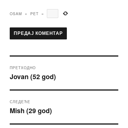
OSAM
×
PET
=
Кретање
ПРЕТХОДНО
чланка
Jovan (52 god)
Претходни
чланак:
СЛЕДЕЋЕ
Mish (29 god)
Следећи
чланак: