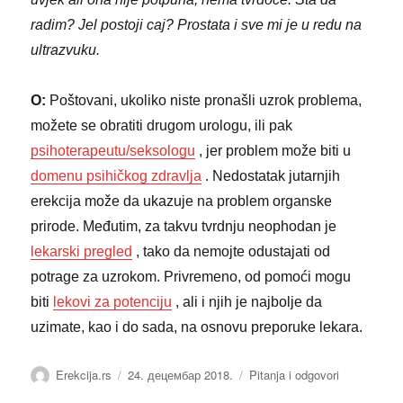
radim? Jel postoji caj? Prostata i sve mi je u redu na
ultrazvuku.
O:
Poštovani, ukoliko niste pronašli uzrok problema,
možete se obratiti drugom urologu, ili pak
psihoterapeutu/seksologu
, jer problem može biti u
domenu psihičkog zdravlja
. Nedostatak jutarnjih
erekcija može da ukazuje na problem organske
prirode. Međutim, za takvu tvrdnju neophodan je
lekarski pregled
, tako da nemojte odustajati od
potrage za uzrokom. Privremeno, od pomoći mogu
biti
lekovi za potenciju
, ali i njih je najbolje da
uzimate, kao i do sada, na osnovu preporuke lekara.
Аутор
Објављено
Категорије
Erekcija.rs
24. децембар 2018.
Pitanja i odgovori