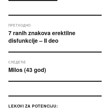
Кретање
ПРЕТХОДНО
чланка
7 ranih znakova erektilne
Претходни
disfunkcije – II deo
чланак:
СЛЕДЕЋЕ
Milos (43 god)
Следећи
чланак:
LEKOVI ZA POTENCIJU: