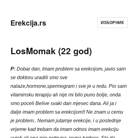
Erekcija.rs
ИЗБОРНИК
LosMomak (22 god)
P:
Dobar dan, Imam problem sa erekcijom, javio sam
se doktoru uradili smo sve
nalaze,hormone,spermogram i sve je u redu. Pio sam
vitaminsku terapiju ali nije mi bilo puno bolje, onda
smo poceli Belive svaki dan mjesec dana. Ali ja i
dalje imam problem sa erekcijom!! Ne znam u cemu
je problem.. Nemam jutarnje erekcije, i u poslednje
vrijeme kad trebam da imam odnos imam erekciju
uvjek ali ona nije potpuna, nema tvrdoce. Sta da