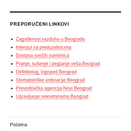
PREPORUČENI LINKOVI
Zagađenost vazduha u Beogradu
Intervjui sa preduzetnicima
Dostava svežih namirnica
Pranje, sušenje i peglanje veša Beograd
Defektolog, logoped Beograd
Stomatološke ordinacije Beograd
Prevodilačka agencija Novi Beograd
Upravljanje nekretninama Beograd
Početna