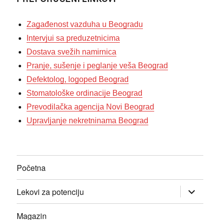
Zagađenost vazduha u Beogradu
Intervjui sa preduzetnicima
Dostava svežih namirnica
Pranje, sušenje i peglanje veša Beograd
Defektolog, logoped Beograd
Stomatološke ordinacije Beograd
Prevodilačka agencija Novi Beograd
Upravljanje nekretninama Beograd
Početna
прошири
Lekovi za potenciju
изборник
дете
Magazin