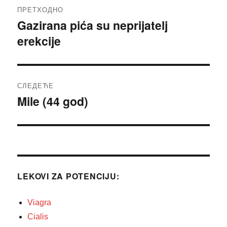
Кретање
ПРЕТХОДНО
чланка
Gazirana pića su neprijatelj
Претходни
erekcije
чланак:
СЛЕДЕЋЕ
Mile (44 god)
Следећи
чланак:
LEKOVI ZA POTENCIJU:
Viagra
Cialis