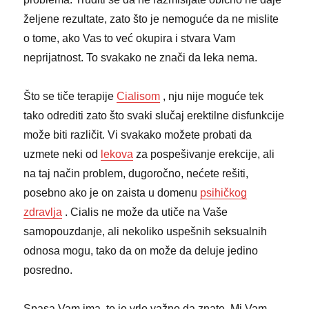
željene rezultate, zato što je nemoguće da ne mislite
o tome, ako Vas to već okupira i stvara Vam
neprijatnost. To svakako ne znači da leka nema.
Što se tiče terapije
Cialisom
, nju nije moguće tek
tako odrediti zato što svaki slučaj erektilne disfunkcije
može biti različit. Vi svakako možete probati da
uzmete neki od
lekova
za pospešivanje erekcije, ali
na taj način problem, dugoročno, nećete rešiti,
posebno ako je on zaista u domenu
psihičkog
zdravlja
. Cialis ne može da utiče na Vaše
samopouzdanje, ali nekoliko uspešnih seksualnih
odnosa mogu, tako da on može da deluje jedino
posredno.
Spasa Vam ima, to je vrlo važno da znate. Mi Vam