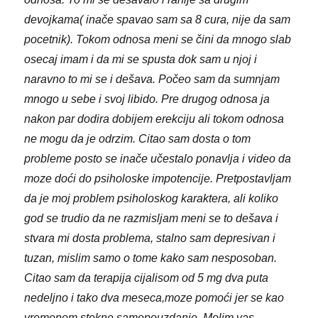
devojkama( inače spavao sam sa 8 cura, nije da sam
pocetnik). Tokom odnosa meni se čini da mnogo slab
osecaj imam i da mi se spusta dok sam u njoj i
naravno to mi se i dešava. Počeo sam da sumnjam
mnogo u sebe i svoj libido. Pre drugog odnosa ja
nakon par dodira dobijem erekciju ali tokom odnosa
ne mogu da je odrzim. Citao sam dosta o tom
probleme posto se inače učestalo ponavlja i video da
moze doći do psiholoske impotencije. Pretpostavljam
da je moj problem psiholoskog karaktera, ali koliko
god se trudio da ne razmisljam meni se to dešava i
stvara mi dosta problema, stalno sam depresivan i
tuzan, mislim samo o tome kako sam nesposoban.
Citao sam da terapija cijalisom od 5 mg dva puta
nedeljno i tako dva meseca,moze pomoći jer se kao
vremenom stekne samopouzdanje. Molim vas