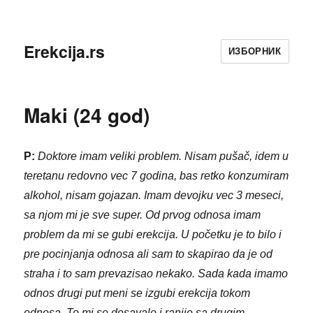
Erekcija.rs
ИЗБОРНИК
Maki (24 god)
P:
Doktore imam veliki problem. Nisam pušač, idem u
teretanu redovno vec 7 godina, bas retko konzumiram
alkohol, nisam gojazan. Imam devojku vec 3 meseci,
sa njom mi je sve super. Od prvog odnosa imam
problem da mi se gubi erekcija. U početku je to bilo i
pre pocinjanja odnosa ali sam to skapirao da je od
straha i to sam prevazisao nekako. Sada kada imamo
odnos drugi put meni se izgubi erekcija tokom
odnosa. To mi se desavalo i ranije sa drugim