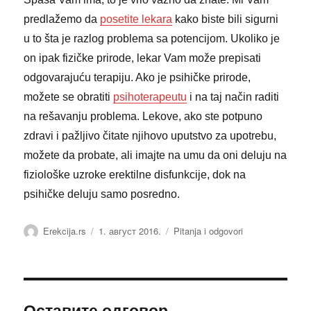
predlažemo da
posetite lekara
kako biste bili sigurni
u to šta je razlog problema sa potencijom. Ukoliko je
on ipak fizičke prirode, lekar Vam može prepisati
odgovarajuću terapiju. Ako je psihičke prirode,
možete se obratiti
psihoterapeutu
i na taj način raditi
na rešavanju problema. Lekove, ako ste potpuno
zdravi i pažljivo čitate njihovo uputstvo za upotrebu,
možete da probate, ali imajte na umu da oni deluju na
fiziološke uzroke erektilne disfunkcije, dok na
psihičke deluju samo posredno.
Аутор
Објављено
Категорије
Erekcija.rs
1. август 2016.
Pitanja i odgovori
Оставите одговор