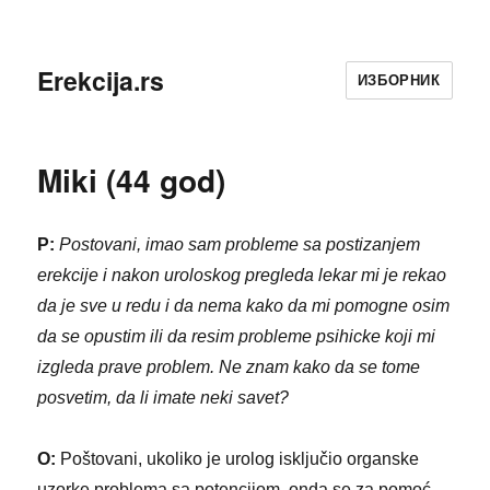
Erekcija.rs
ИЗБОРНИК
Miki (44 god)
P:
Postovani, imao sam probleme sa postizanjem
erekcije i nakon uroloskog pregleda lekar mi je rekao
da je sve u redu i da nema kako da mi pomogne osim
da se opustim ili da resim probleme psihicke koji mi
izgleda prave problem. Ne znam kako da se tome
posvetim, da li imate neki savet?
O:
Poštovani, ukoliko je urolog isključio organske
uzorke problema sa potencijom, onda se za pomoć