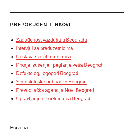
PREPORUČENI LINKOVI
Zagađenost vazduha u Beogradu
Intervjui sa preduzetnicima
Dostava svežih namirnica
Pranje, sušenje i peglanje veša Beograd
Defektolog, logoped Beograd
Stomatološke ordinacije Beograd
Prevodilačka agencija Novi Beograd
Upravljanje nekretninama Beograd
Početna