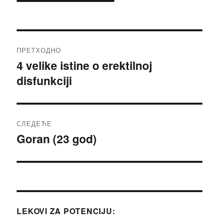
Кретање
ПРЕТХОДНО
чланка
4 velike istine o erektilnoj
Претходни
disfunkciji
чланак:
СЛЕДЕЋЕ
Goran (23 god)
Следећи
чланак:
LEKOVI ZA POTENCIJU: