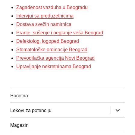
Zagađenost vazduha u Beogradu
Intervjui sa preduzetnicima
Dostava svežih namirnica
Pranje, sušenje i peglanje veša Beograd
Defektolog, logoped Beograd
Stomatološke ordinacije Beograd
Prevodilačka agencija Novi Beograd
Upravljanje nekretninama Beograd
Početna
прошири
Lekovi za potenciju
изборник
дете
Magazin