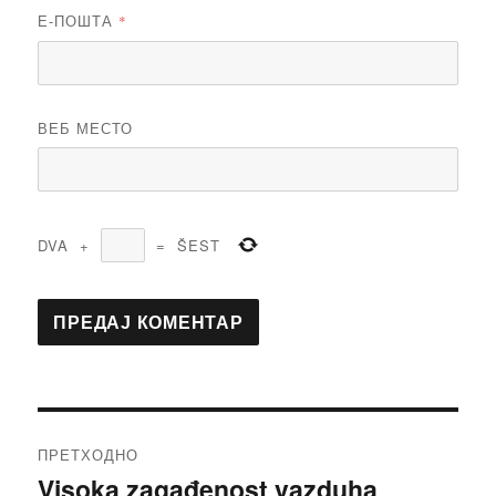
Е-ПОШТА
*
ВЕБ МЕСТО
DVA
+
=
ŠEST
Кретање
ПРЕТХОДНО
чланка
Visoka zagađenost vazduha
Претходни