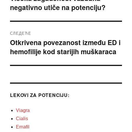
negativno utiče na potenciju?
чланак:
СЛЕДЕЋЕ
Otkrivena povezanost između ED i
Следећи
hemofilije kod starijih muškaraca
чланак:
LEKOVI ZA POTENCIJU:
Viagra
Cialis
Ernafil