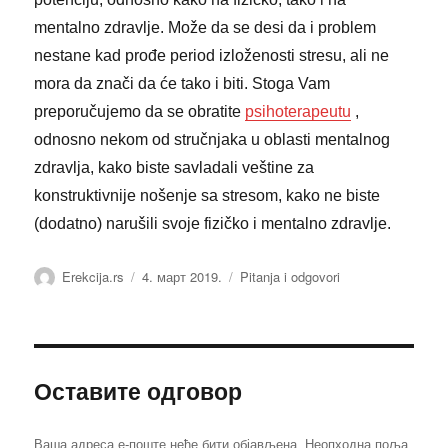
mentalno zdravlje. Može da se desi da i problem
nestane kad prođe period izloženosti stresu, ali ne
mora da znači da će tako i biti. Stoga Vam
preporučujemo da se obratite
psihoterapeutu
,
odnosno nekom od stručnjaka u oblasti mentalnog
zdravlja, kako biste savladali veštine za
konstruktivnije nošenje sa stresom, kako ne biste
(dodatno) narušili svoje fizičko i mentalno zdravlje.
Аутор
Објављено
Категорије
Erekcija.rs
4. март 2019.
Pitanja i odgovori
Оставите одговор
Ваша адреса е-поште неће бити објављена.
Неопходна поља