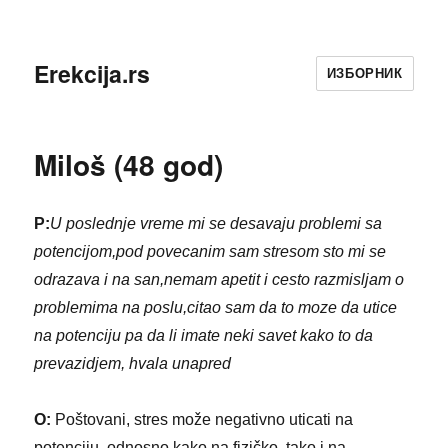
Erekcija.rs
ИЗБОРНИК
Miloš (48 god)
P:
U poslednje vreme mi se desavaju problemi sa
potencijom,pod povecanim sam stresom sto mi se
odrazava i na san,nemam apetit i cesto razmisljam o
problemima na poslu,citao sam da to moze da utice
na potenciju pa da li imate neki savet kako to da
prevazidjem, hvala unapred
O:
Poštovani, stres može negativno uticati na
potenciju, odnosno kako na fizičko, tako i na