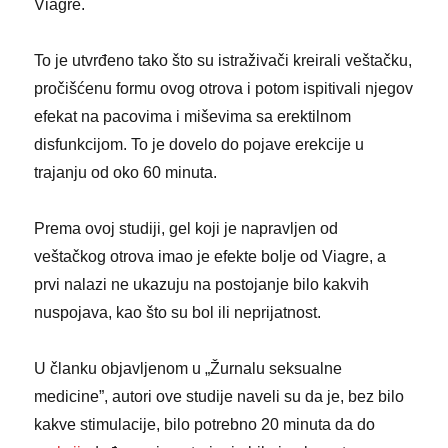
Viagre.
To je utvrđeno tako što su istraživači kreirali veštačku,
pročišćenu formu ovog otrova i potom ispitivali njegov
efekat na pacovima i miševima sa erektilnom
disfunkcijom. To je dovelo do pojave erekcije u
trajanju od oko 60 minuta.
Prema ovoj studiji, gel koji je napravljen od
veštačkog otrova imao je efekte bolje od Viagre, a
prvi nalazi ne ukazuju na postojanje bilo kakvih
nuspojava, kao što su bol ili neprijatnost.
U članku objavljenom u „Žurnalu seksualne
medicine”, autori ove studije naveli su da je, bez bilo
kakve stimulacije, bilo potrebno 20 minuta da do