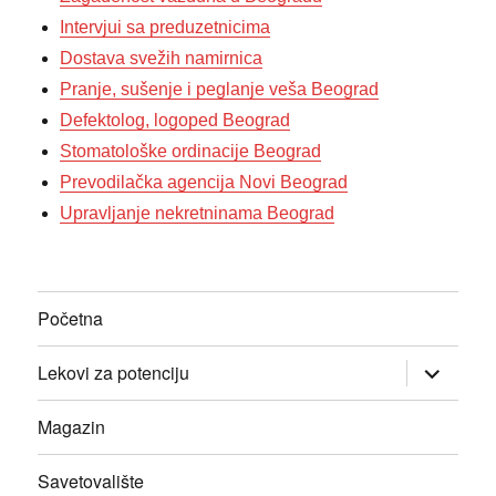
Intervjui sa preduzetnicima
Dostava svežih namirnica
Pranje, sušenje i peglanje veša Beograd
Defektolog, logoped Beograd
Stomatološke ordinacije Beograd
Prevodilačka agencija Novi Beograd
Upravljanje nekretninama Beograd
Početna
прошири
Lekovi za potenciju
изборник
дете
Magazin
Savetovalište