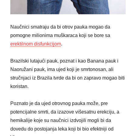
Naučnici smatraju da bi otrov pauka mogao da
pomogne milionima muškaraca koji se bore sa
erektilnom disfunkcijom
.
Brazilski lutajući pauk, poznat i kao Banana pauk i
Naoružani pauk, ima ujed koji je smrtonosan, ali
stručnjaci iz Brazila tvrde da bi on zapravo mogao biti
koristan.
Poznato je da ujed otrovnog pauka može, pre
potencijalne smrti, da izazove višesatnu erekciju, a
hemikalije koje su naučnici izdvojili mogli bi da
dovedu do postojanja leka koji bi bio efektniji od