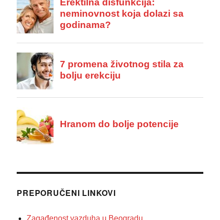
PREPORUČENI LINKOVI
Zagađenost vazduha u Beogradu