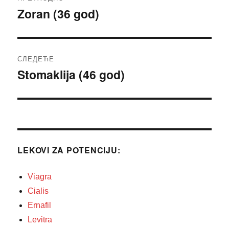
чланка
Zoran (36 god)
Претходни
чланак:
СЛЕДЕЋЕ
Stomaklija (46 god)
Следећи
чланак:
LEKOVI ZA POTENCIJU:
Viagra
Cialis
Ernafil
Levitra