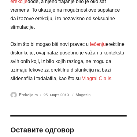
erekcije
dođe, a njeno trajanje bilo je oko sat
vremena. To ukazuje na mogućnost ove supstance
da izazove erekciju, i to nezavisno od seksualne
stimulacije.
Osim što bi mogao biti novi pravac u
lečenju
erektilne
disfunkcije, ovaj nalaz posebno je važan u kontekstu
svih onih koji, iz bilo kojih razloga, ne mogu da
uzimaju lekove za erektilnu disfunkciju na bazi
sildenafila i tadalafila, kao što su
Viagra
i
Cialis
.
Аутор
Објављено
Категорије
Erekcija.rs
25. март 2019.
Magazin
Оставите одговор