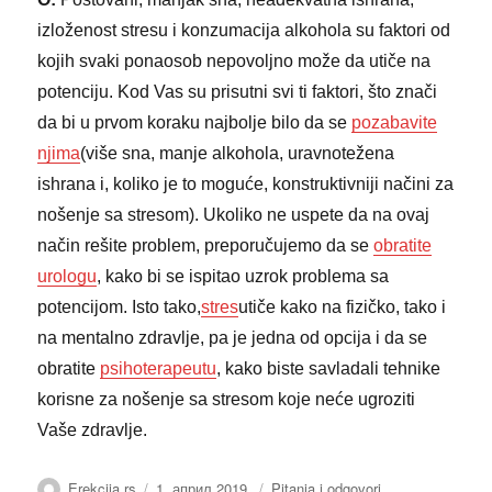
izloženost stresu i konzumacija alkohola su faktori od
kojih svaki ponaosob nepovoljno može da utiče na
potenciju. Kod Vas su prisutni svi ti faktori, što znači
da bi u prvom koraku najbolje bilo da se
pozabavite
njima
(više sna, manje alkohola, uravnotežena
ishrana i, koliko je to moguće, konstruktivniji načini za
nošenje sa stresom). Ukoliko ne uspete da na ovaj
način rešite problem, preporučujemo da se
obratite
urologu
, kako bi se ispitao uzrok problema sa
potencijom. Isto tako,
stres
utiče kako na fizičko, tako i
na mentalno zdravlje, pa je jedna od opcija i da se
obratite
psihoterapeutu
, kako biste savladali tehnike
korisne za nošenje sa stresom koje neće ugroziti
Vaše zdravlje.
Аутор
Објављено
Категорије
Erekcija.rs
1. април 2019.
Pitanja i odgovori