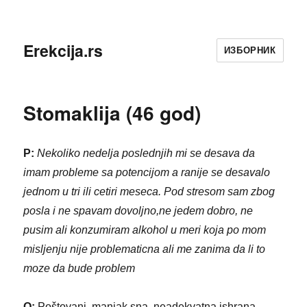
Erekcija.rs
ИЗБОРНИК
Stomaklija (46 god)
P:
Nekoliko nedelja poslednjih mi se desava da
imam probleme sa potencijom a ranije se desavalo
jednom u tri ili cetiri meseca. Pod stresom sam zbog
posla i ne spavam dovoljno,ne jedem dobro, ne
pusim ali konzumiram alkohol u meri koja po mom
misljenju nije problematicna ali me zanima da li to
moze da bude problem
O:
Poštovani, manjak sna, neadekvatna ishrana,