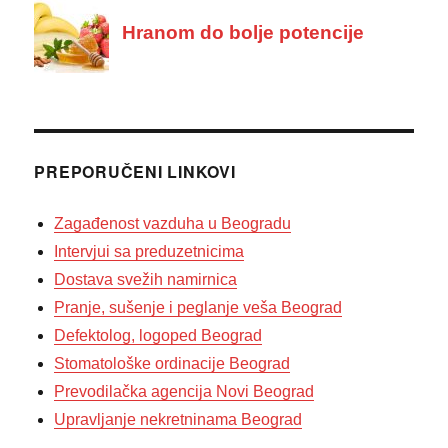
PREPORUČENI LINKOVI
Zagađenost vazduha u Beogradu
Intervjui sa preduzetnicima
Dostava svežih namirnica
Pranje, sušenje i peglanje veša Beograd
Defektolog, logoped Beograd
Stomatološke ordinacije Beograd
Prevodilačka agencija Novi Beograd
Upravljanje nekretninama Beograd