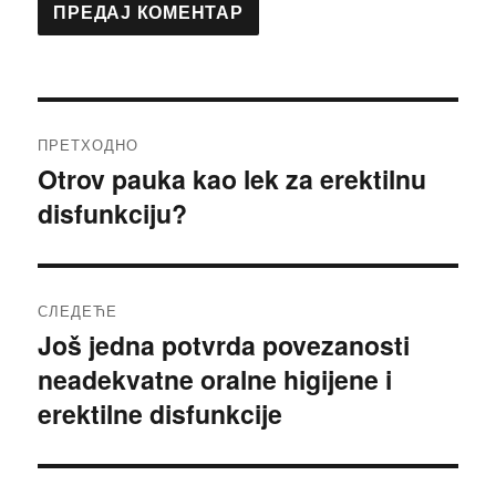
Кретање
ПРЕТХОДНО
чланка
Otrov pauka kao lek za erektilnu
Претходни
disfunkciju?
чланак:
СЛЕДЕЋЕ
Još jedna potvrda povezanosti
Следећи
neadekvatne oralne higijene i
чланак:
erektilne disfunkcije