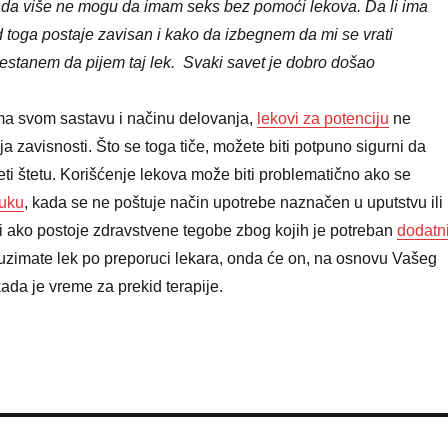
i da više ne mogu da imam seks bez pomoći lekova. Da li ima
toga postaje zavisan i kako da izbegnem da mi se vrati
restanem da pijem taj lek. Svaki savet je dobro došao
a svom sastavu i načinu delovanja,
lekovi za potenciju
ne
a zavisnosti. Što se toga tiče, možete biti potpuno sigurni da
i štetu. Korišćenje lekova može biti problematično ako se
ruku
, kada se ne poštuje način upotrebe naznačen u uputstvu ili
ili ako postoje zdravstvene tegobe zbog kojih je potreban
dodatn
 uzimate lek po preporuci lekara, onda će on, na osnovu Vašeg
 kada je vreme za prekid terapije.