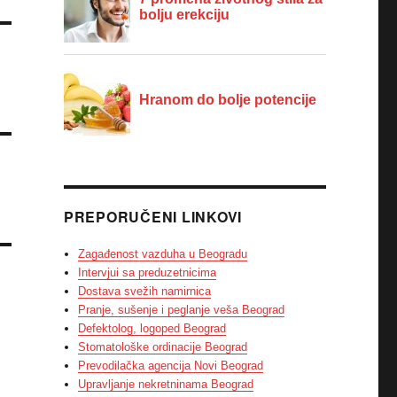
PREPORUČENI LINKOVI
Zagađenost vazduha u Beogradu
Intervjui sa preduzetnicima
Dostava svežih namirnica
Pranje, sušenje i peglanje veša Beograd
Defektolog, logoped Beograd
Stomatološke ordinacije Beograd
Prevodilačka agencija Novi Beograd
Upravljanje nekretninama Beograd