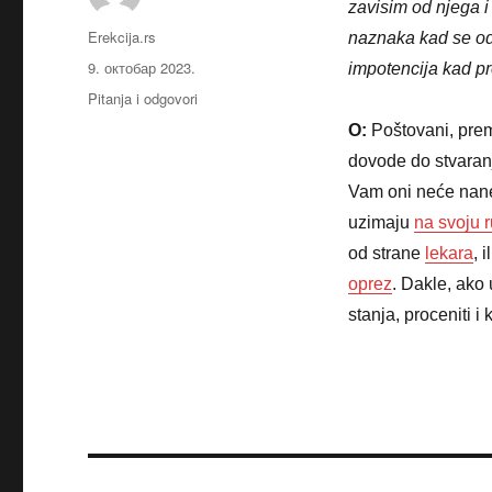
zavisim od njega 
Аутор
Erekcija.rs
naznaka kad se od 
Објављено
9. октобар 2023.
impotencija kad p
Категорије
Pitanja i odgovori
O:
Poštovani, prem
dovode do stvaranj
Vam oni neće nanet
uzimaju
na svoju 
od strane
lekara
, 
oprez
. Dakle, ako
stanja, proceniti i