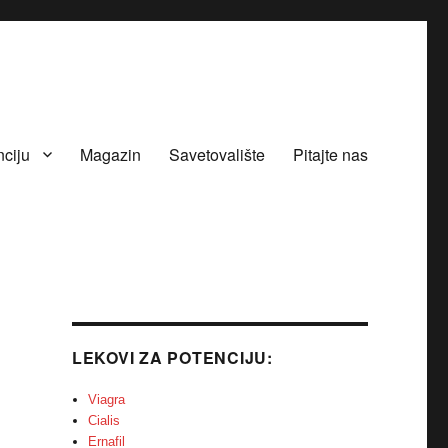
nciju
Magazin
Savetovalište
Pitajte nas
LEKOVI ZA POTENCIJU:
Viagra
Cialis
Ernafil