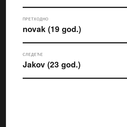
ПРЕТХОДНО
novak (19 god.)
Претходни
чланак:
СЛЕДЕЋЕ
Jakov (23 god.)
Следећи
чланак: