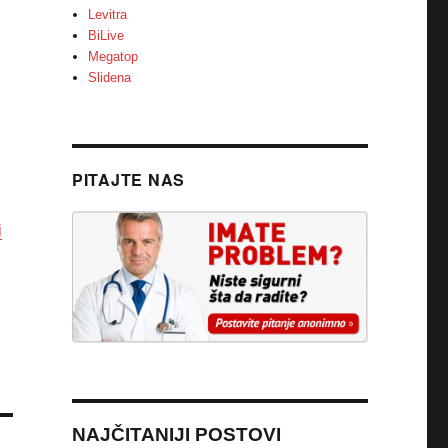
Levitra
BiLive
Megatop
Slidena
PITAJTE NAS
i
NAJČITANIJI POSTOVI