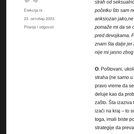
strah od seksualn
Аутор
Erekcija.rs
početku što sam n
Објављено
23. октобар 2023.
anksiozan jako,ne
Категорије
Pitanja i odgovori
pomaže mi da se 
pred devojkama. P
znam šta dalje jer
nije mi jasno zbo
O
: Poštovani, uko
straha (ne samo u
pravo vreme da se
deluje kao da probl
zašto. Šta izaziva 
izaći na kraj – t
toga, imali biste 
strategije da prev