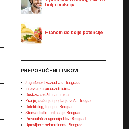
PREPORUČENI LINKOVI
Zagađenost vazduha u Beogradu
Intervjui sa preduzetnicima
Dostava svežih namirnica
Pranje, sušenje i peglanje veša Beograd
Defektolog, logoped Beograd
Stomatološke ordinacije Beograd
Prevodilačka agencija Novi Beograd
Upravljanje nekretninama Beograd