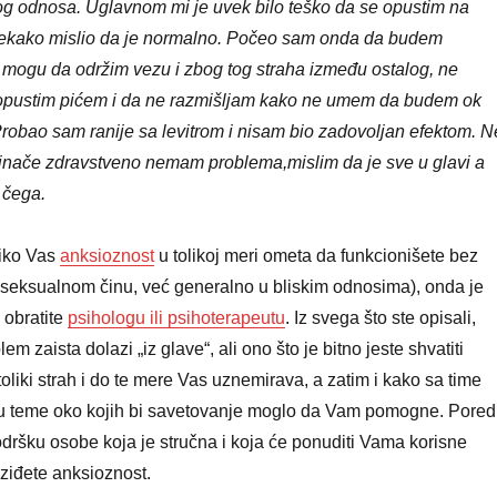
og odnosa. Uglavnom mi je uvek bilo teško da se opustim na
ekako mislio da je normalno. Počeo sam onda da budem
 mogu da održim vezu i zbog tog straha između ostalog, ne
opustim pićem i da ne razmišljam kako ne umem da budem ok
robao sam ranije sa levitrom i nisam bio zadovoljan efektom. N
 inače zdravstveno nemam problema,mislim da je sve u glavi a
g čega.
liko Vas
anksioznost
u tolikoj meri ometa da funkcionišete bez
 seksualnom činu, već generalno u bliskim odnosima), onda je
 obratite
psihologu ili psihoterapeutu
. Iz svega što ste opisali,
em zaista dolazi „iz glave“, ali ono što je bitno jeste shvatiti
toliki strah i do te mere Vas uznemirava, a zatim i kako sa time
o su teme oko kojih bi savetovanje moglo da Vam pomogne. Pored
podršku osobe koja je stručna i koja će ponuditi Vama korisne
aziđete anksioznost.