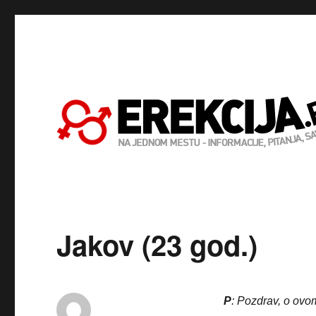
Jakov (23 god.)
P
: Pozdrav, o ovo