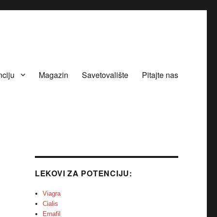
nciju
Magazin
Savetovalište
Pitajte nas
LEKOVI ZA POTENCIJU:
Viagra
Cialis
Ernafil