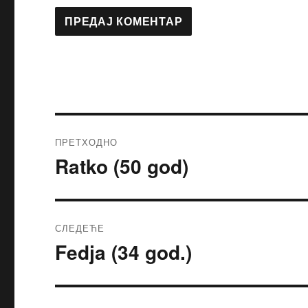
ПРЕТХОДНО
Ratko (50 god)
Претходни
чланак:
СЛЕДЕЋЕ
Fedja (34 god.)
Следећи
чланак: