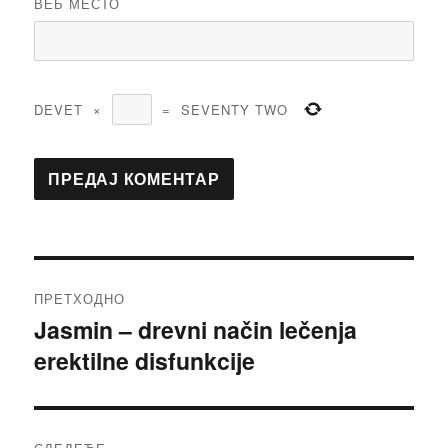
ВЕБ МЕСТО
DEVET
×
=
SEVENTY TWO
Кретање
ПРЕТХОДНО
чланка
Jasmin – drevni način lečenja
Претходни
erektilne disfunkcije
чланак: