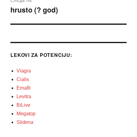
СЛЕДЕЋЕ
hrusto (? god)
Следећи
чланак:
LEKOVI ZA POTENCIJU:
Viagra
Cialis
Ernafil
Levitra
BiLive
Megatop
Slidena