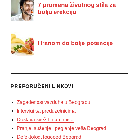
PREPORUČENI LINKOVI
Zagađenost vazduha u Beogradu
Intervjui sa preduzetnicima
Dostava svežih namirnica
Pranje, sušenje i peglanje veša Beograd
Defektolog, logoped Beograd