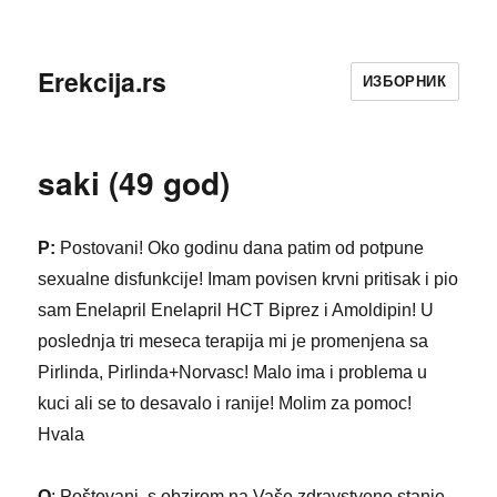
Erekcija.rs
ИЗБОРНИК
saki (49 god)
P:
Postovani! Oko godinu dana patim od potpune
sexualne disfunkcije! Imam povisen krvni pritisak i pio
sam Enelapril Enelapril HCT Biprez i Amoldipin! U
poslednja tri meseca terapija mi je promenjena sa
Pirlinda, Pirlinda+Norvasc! Malo ima i problema u
kuci ali se to desavalo i ranije! Molim za pomoc!
Hvala
O
: Poštovani, s obzirom na Vaše zdravstveno stanje,