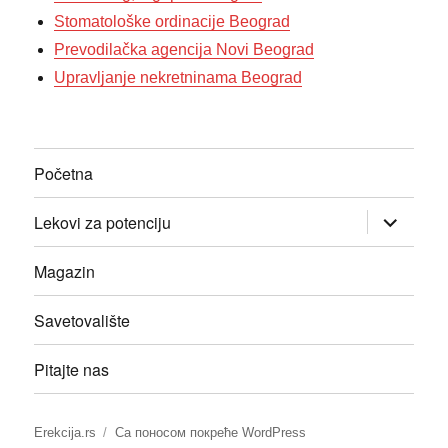
Stomatološke ordinacije Beograd
Prevodilačka agencija Novi Beograd
Upravljanje nekretninama Beograd
Početna
прошири
Lekovi za potenciju
изборник
дете
Magazin
Savetovalište
Pitajte nas
Erekcija.rs
Са поносом покреће WordPress