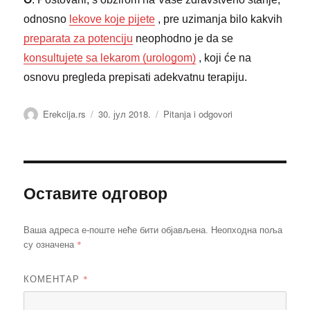
odnosno
lekove koje pijete
, pre uzimanja bilo kakvih
preparata za potenciju
neophodno je da se
konsultujete sa lekarom (urologom)
, koji će na
osnovu pregleda prepisati adekvatnu terapiju.
Аутор
Објављено
Категорије
Erekcija.rs
30. јул 2018.
Pitanja i odgovori
Оставите одговор
Ваша адреса е-поште неће бити објављена.
Неопходна поља
*
су означена
КОМЕНТАР
*