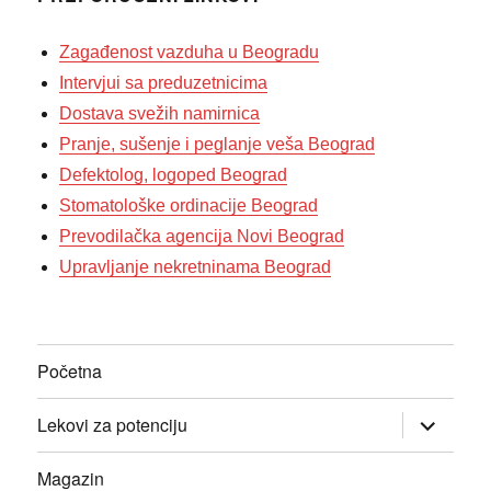
Zagađenost vazduha u Beogradu
Intervjui sa preduzetnicima
Dostava svežih namirnica
Pranje, sušenje i peglanje veša Beograd
Defektolog, logoped Beograd
Stomatološke ordinacije Beograd
Prevodilačka agencija Novi Beograd
Upravljanje nekretninama Beograd
Početna
прошири
Lekovi za potenciju
изборник
дете
Magazin