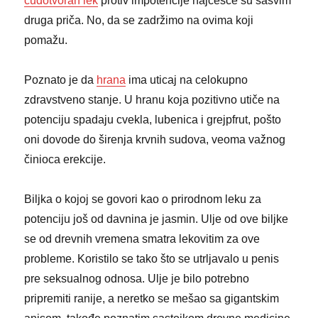
čudotvoran lek
protiv impotencije najčešće su sasvim
druga priča. No, da se zadržimo na ovima koji
pomažu.
Poznato je da
hrana
ima uticaj na celokupno
zdravstveno stanje. U hranu koja pozitivno utiče na
potenciju spadaju cvekla, lubenica i grejpfrut, pošto
oni dovode do širenja krvnih sudova, veoma važnog
činioca erekcije.
Biljka o kojoj se govori kao o prirodnom leku za
potenciju još od davnina je jasmin. Ulje od ove biljke
se od drevnih vremena smatra lekovitim za ove
probleme. Koristilo se tako što se utrljavalo u penis
pre seksualnog odnosa. Ulje je bilo potrebno
pripremiti ranije, a neretko se mešao sa gigantskim