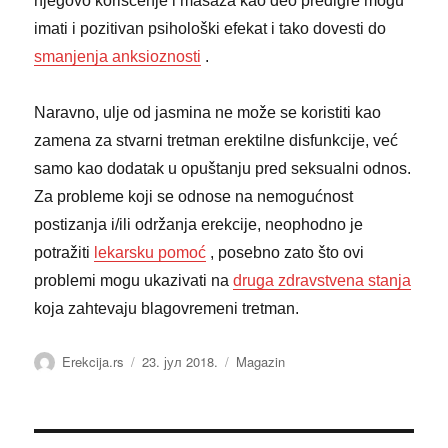
njegovo korišćenje i masaža kao deo predigre mogu
imati i pozitivan psihološki efekat i tako dovesti do
smanjenja anksioznosti
.
Naravno, ulje od jasmina ne može se koristiti kao
zamena za stvarni tretman erektilne disfunkcije, već
samo kao dodatak u opuštanju pred seksualni odnos.
Za probleme koji se odnose na nemogućnost
postizanja i/ili održanja erekcije, neophodno je
potražiti
lekarsku pomoć
, posebno zato što ovi
problemi mogu ukazivati na
druga zdravstvena stanja
koja zahtevaju blagovremeni tretman.
Аутор
Објављено
Категорије
Erekcija.rs
23. јул 2018.
Magazin