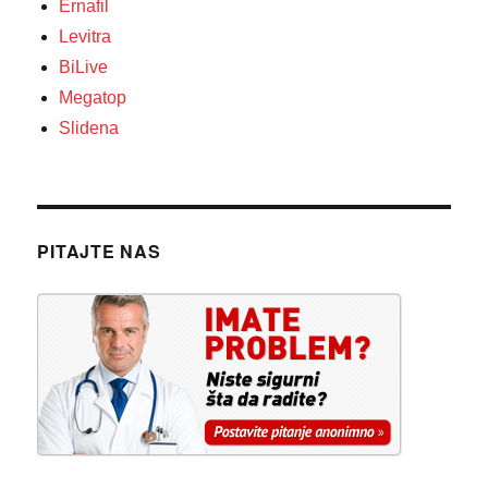
Ernafil
Levitra
BiLive
Megatop
Slidena
PITAJTE NAS