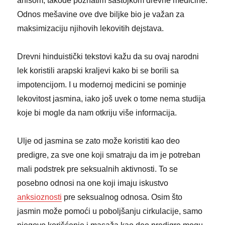
anisom, takođe poznatim sastojkom drevne medicine.
Odnos mešavine ove dve biljke bio je važan za
maksimizaciju njihovih lekovitih dejstava.
Drevni hinduistički tekstovi kažu da su ovaj narodni
lek koristili arapski kraljevi kako bi se borili sa
impotencijom. I u modernoj medicini se pominje
lekovitost jasmina, iako još uvek o tome nema studija
koje bi mogle da nam otkriju više informacija.
Ulje od jasmina se zato može koristiti kao deo
predigre, za sve one koji smatraju da im je potreban
mali podstrek pre seksualnih aktivnosti. To se
posebno odnosi na one koji imaju iskustvo
anksioznosti
pre seksualnog odnosa. Osim što
jasmin može pomoći u poboljšanju cirkulacije, samo