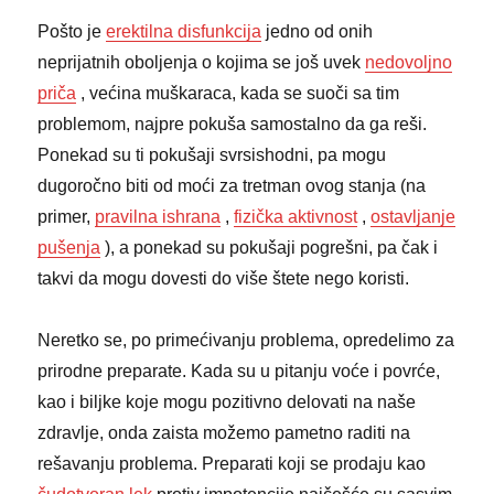
Pošto je
erektilna disfunkcija
jedno od onih
neprijatnih oboljenja o kojima se još uvek
nedovoljno
priča
, većina muškaraca, kada se suoči sa tim
problemom, najpre pokuša samostalno da ga reši.
Ponekad su ti pokušaji svrsishodni, pa mogu
dugoročno biti od moći za tretman ovog stanja (na
primer,
pravilna ishrana
,
fizička aktivnost
,
ostavljanje
pušenja
), a ponekad su pokušaji pogrešni, pa čak i
takvi da mogu dovesti do više štete nego koristi.
Neretko se, po primećivanju problema, opredelimo za
prirodne preparate. Kada su u pitanju voće i povrće,
kao i biljke koje mogu pozitivno delovati na naše
zdravlje, onda zaista možemo pametno raditi na
rešavanju problema. Preparati koji se prodaju kao