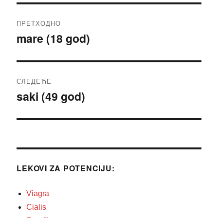
Кретање
ПРЕТХОДНО
чланка
mare (18 god)
Претходни
чланак:
СЛЕДЕЋЕ
saki (49 god)
Следећи
чланак:
LEKOVI ZA POTENCIJU:
Viagra
Cialis