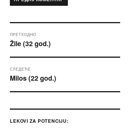
ПРЕТХОДНО
Žile (32 god.)
Претходни
чланак:
СЛЕДЕЋЕ
Milos (22 god.)
Следећи
чланак:
LEKOVI ZA POTENCIJU: