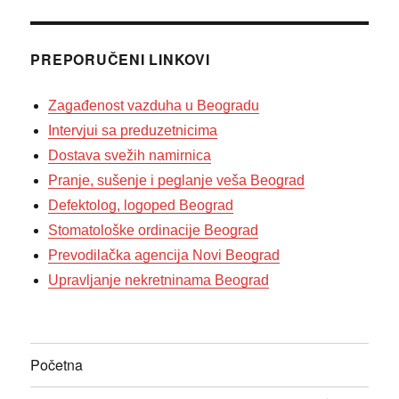
PREPORUČENI LINKOVI
Zagađenost vazduha u Beogradu
Intervjui sa preduzetnicima
Dostava svežih namirnica
Pranje, sušenje i peglanje veša Beograd
Defektolog, logoped Beograd
Stomatološke ordinacije Beograd
Prevodilačka agencija Novi Beograd
Upravljanje nekretninama Beograd
Početna