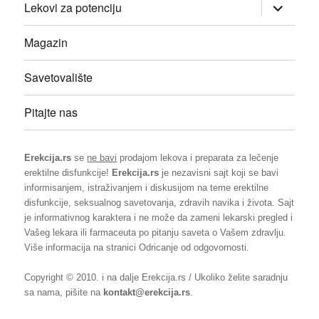
прошири
Lekovi za potenciju
изборник
дете
Magazin
Savetovalište
Pitajte nas
Erekcija.rs
se
ne bavi
prodajom lekova i preparata za lečenje
erektilne disfunkcije!
Erekcija.rs
je nezavisni sajt koji se bavi
informisanjem, istraživanjem i diskusijom na teme erektilne
disfunkcije, seksualnog savetovanja, zdravih navika i života. Sajt
je informativnog karaktera i ne može da zameni lekarski pregled i
Vašeg lekara ili farmaceuta po pitanju saveta o Vašem zdravlju.
Više informacija na stranici
Odricanje od odgovornosti
.
Copyright © 2010. i na dalje Erekcija.rs / Ukoliko želite saradnju
sa nama, pišite na
kontakt@erekcija.rs
.