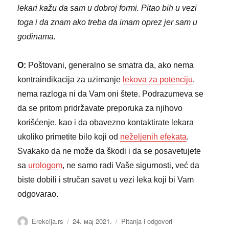
lekari kažu da sam u dobroj formi. Pitao bih u vezi
toga i da znam ako treba da imam oprez jer sam u
godinama.
O:
Poštovani, generalno se smatra da, ako nema
kontraindikacija za uzimanje
lekova za potenciju
,
nema razloga ni da Vam oni štete. Podrazumeva se
da se pritom pridržavate preporuka za njihovo
korišćenje, kao i da obavezno kontaktirate lekara
ukoliko primetite bilo koji od
neželjenih efekata
.
Svakako da ne može da škodi i da se posavetujete
sa
urologom
, ne samo radi Vaše sigurnosti, već da
biste dobili i stručan savet u vezi leka koji bi Vam
odgovarao.
Аутор
Објављено
Категорије
Erekcija.rs
24. мај 2021.
Pitanja i odgovori