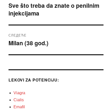
чланка
Sve što treba da znate o penilnim
Претходни
injekcijama
чланак:
СЛЕДЕЋЕ
Milan (38 god.)
Следећи
чланак:
LEKOVI ZA POTENCIJU:
Viagra
Cialis
Ernafil