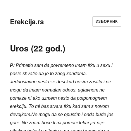
Erekcija.rs
ИЗБОРНИК
Uros (22 god.)
P:
Primetio sam da povremeno imam frku u sexu i
posle shvatio da je to zbog kondoma.
Jednostavno,nesto se desi kad nosim zastitu i ne
mogu da imam normalan odnos, uglavnom ne
pomaze ni ako uzmem nesto da potpomognem
erekciju. To mi bas stvara frku kad sam s novom
devojkom.Ne mogu da se opustim i onda bude jos
gore. Ne znam hoce li mi pomoci lekar jer nije
nikakva bolest u pitanju a ne znam i kome da se