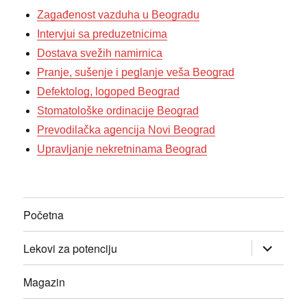
Zagađenost vazduha u Beogradu
Intervjui sa preduzetnicima
Dostava svežih namirnica
Pranje, sušenje i peglanje veša Beograd
Defektolog, logoped Beograd
Stomatološke ordinacije Beograd
Prevodilačka agencija Novi Beograd
Upravljanje nekretninama Beograd
Početna
прошири
Lekovi za potenciju
изборник
дете
Magazin