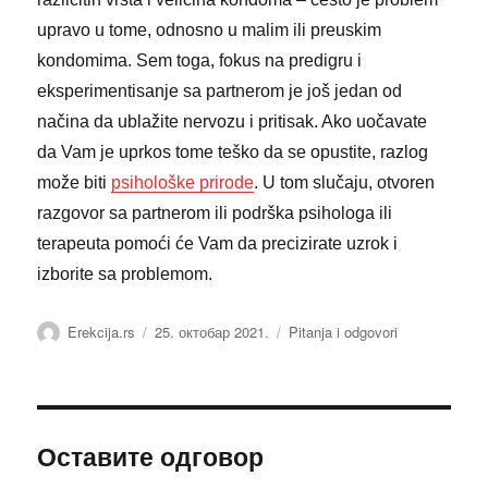
upravo u tome, odnosno u malim ili preuskim
kondomima. Sem toga, fokus na predigru i
eksperimentisanje sa partnerom je još jedan od
načina da ublažite nervozu i pritisak. Ako uočavate
da Vam je uprkos tome teško da se opustite, razlog
može biti
psihološke prirode
. U tom slučaju, otvoren
razgovor sa partnerom ili podrška psihologa ili
terapeuta pomoći će Vam da precizirate uzrok i
izborite sa problemom.
Аутор
Објављено
Категорије
Erekcija.rs
25. октобар 2021.
Pitanja i odgovori
Оставите одговор