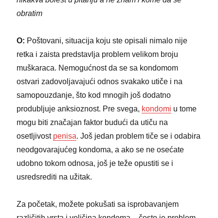
obratim
O:
Poštovani, situacija koju ste opisali nimalo nije
retka i zaista predstavlja problem velikom broju
muškaraca. Nemogućnost da se sa kondomom
ostvari zadovoljavajući odnos svakako utiče i na
samopouzdanje, što kod mnogih još dodatno
produbljuje anksioznost. Pre svega,
kondomi
u tome
mogu biti značajan faktor budući da utiču na
osetljivost
penisa
. Još jedan problem tiče se i odabira
neodgovarajućeg kondoma, a ako se ne osećate
udobno tokom odnosa, još je teže opustiti se i
usredsrediti na užitak.
Za početak, možete pokušati sa isprobavanjem
različitih vrsta i veličina kondoma – često je problem