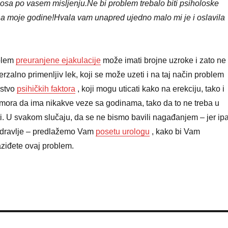
osa po vasem misljenju.Ne bi problem trebalo biti psiholoske
na moje godine!Hvala vam unapred ujedno malo mi je i oslavila
blem
preuranjene ejakulacije
može imati brojne uzroke i zato ne
erzalno primenljiv lek, koji se može uzeti i na taj način problem
ejstvo
psihičkih faktora
, koji mogu uticati kako na erekciju, tako i
 mora da ima nikakve veze sa godinama, tako da to ne treba u
iti. U svakom slučaju, da se ne bismo bavili nagađanjem – jer ip
 zdravlje – predlažemo Vam
posetu urologu
, kako bi Vam
iđete ovaj problem.