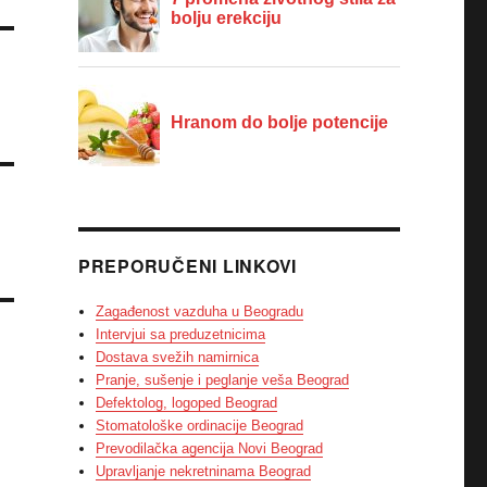
PREPORUČENI LINKOVI
Zagađenost vazduha u Beogradu
Intervjui sa preduzetnicima
Dostava svežih namirnica
Pranje, sušenje i peglanje veša Beograd
Defektolog, logoped Beograd
Stomatološke ordinacije Beograd
Prevodilačka agencija Novi Beograd
Upravljanje nekretninama Beograd