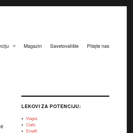
nciju
Magazin
Savetovalište
Pitajte nas
LEKOVI ZA POTENCIJU:
Viagra
Cialis
ti
Ernafil