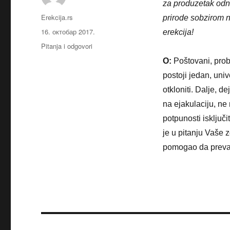
za produzetak odn
Аутор
Erekcija.rs
prirode sobzirom 
Објављено
16. октобар 2017.
erekcija!
Категорије
Pitanja i odgovori
O:
Poštovani, pro
postoji jedan, univ
otkloniti. Dalje, d
na ejakulaciju, ne
potpunosti isključ
je u pitanju Vaše
pomogao da prevaz