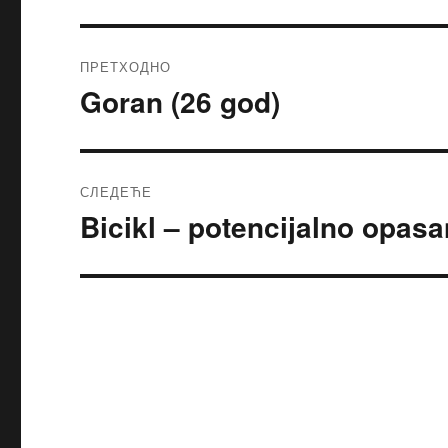
ПРЕТХОДНО
Goran (26 god)
Претходни
чланак:
СЛЕДЕЋЕ
Bicikl – potencijalno opasan
Следећи
чланак: