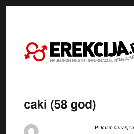
caki (58 god)
P:
Imam pruranjenu