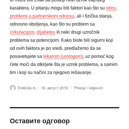
karaktera. U pitanju mogu biti faktori kao što su
stres,
problemi u partnerskom odnosu
, ali i fizička stanja,
odnosno oboljenja, kao što su problem sa
cirkulacijom
,
dijabetes
ili neki drugi uzročnik
problema sa potencijom. Kako biste bili sigurni koji
od ovih faktora je po sredi, predlažemo da se
posavetujete sa
lekarom (urologom)
, uz pomoć kog
ćete moći da otkrijete šta je uzrok problema, a samim
tim i koji su načini za njegovo rešavanje.
Аутор
Објављено
Категорије
Erekcija.rs
19. август 2019.
Pitanja i odgovori
Оставите одговор