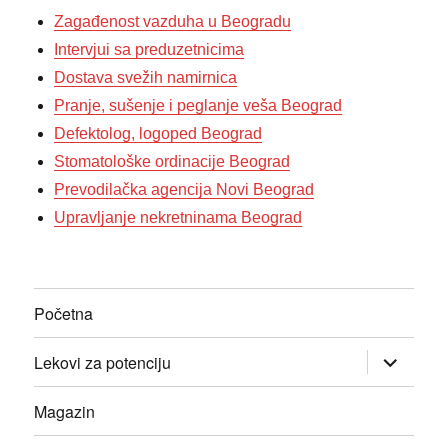
Zagađenost vazduha u Beogradu
Intervjui sa preduzetnicima
Dostava svežih namirnica
Pranje, sušenje i peglanje veša Beograd
Defektolog, logoped Beograd
Stomatološke ordinacije Beograd
Prevodilačka agencija Novi Beograd
Upravljanje nekretninama Beograd
Početna
прошири
Lekovi za potenciju
изборник
дете
Magazin