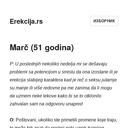
Erekcija.rs
ИЗБОРНИК
Marč (51 godina)
P: U poslednjih nekoliko nedelja mi se dešavaju
problemi sa potencijom u smislu da ona izostane ili je
erekcija slabijeg karaktera kad je reč o seksu jutarnje
su manje ili više redovne pa me zanima da li mogu
da uzmem neke lekove kako bi se to otklonilo
zahvalan sam na odgovoru unapred
O:
Poštovani, ukoliko ste primetili promene koje traju,
to može biti znak da postoji neki uzrok trajnijeg