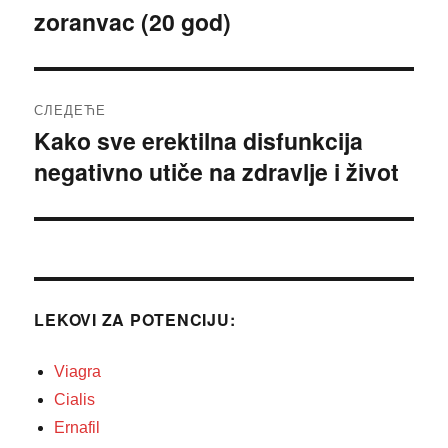
чланка
zoranvac (20 god)
Претходни
чланак:
СЛЕДЕЋЕ
Kako sve erektilna disfunkcija
Следећи
negativno utiče na zdravlje i život
чланак:
LEKOVI ZA POTENCIJU:
Viagra
Cialis
Ernafil