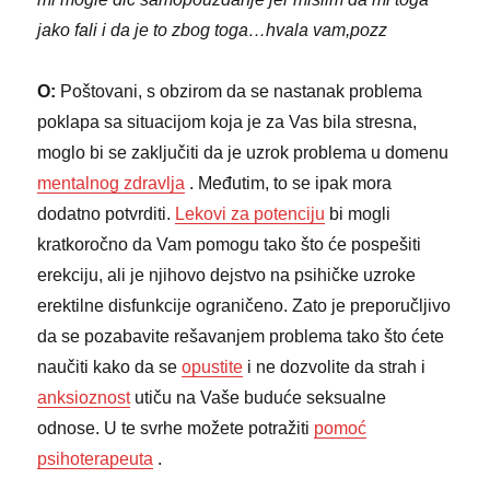
jako fali i da je to zbog toga…hvala vam,pozz
O:
Poštovani, s obzirom da se nastanak problema
poklapa sa situacijom koja je za Vas bila stresna,
moglo bi se zaključiti da je uzrok problema u domenu
mentalnog zdravlja
. Međutim, to se ipak mora
dodatno potvrditi.
Lekovi za potenciju
bi mogli
kratkoročno da Vam pomogu tako što će pospešiti
erekciju, ali je njihovo dejstvo na psihičke uzroke
erektilne disfunkcije ograničeno. Zato je preporučljivo
da se pozabavite rešavanjem problema tako što ćete
naučiti kako da se
opustite
i ne dozvolite da strah i
anksioznost
utiču na Vaše buduće seksualne
odnose. U te svrhe možete potražiti
pomoć
psihoterapeuta
.