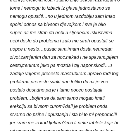
tome i nemogu to izbacit iz glave,jednostavno se
nemogu opustiti…no u jednom razdoblju sam imao
spolni odnos sa bivsom djevojkom i sve je bilo
super..ali me strah da nebi u sljedecim iskustvima
nebi doslo do problema i zato me strah opustati se
uopce u nesto…pusac sam,imam dosta neuredan
zivot,zamjenim dan za noc,nekad i ne spavam,pijem
cesto,treniram jako pa mozda i taj napor skodi…u
zadnje vrijeme precesto mastrubiram upravo radi tog
problema,precesto,svaki dan toliko da mi je vec
postalo dosadno pa je i tamo poceo postajati
problem…bojim se da sam samo mogao imati
erekciju sa bivsom curom?dali je problem onda
stvarno do psihe i opustanja i sta bi te mi preporucili
jer sram me ic kod ljekara?ima li neke tablete koje bi
mi mogle dic samopouzdanje jer mislim da mi toga