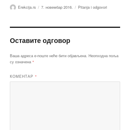
Аутор
Објављено
Категорије
Erekcija.rs
7. новембар 2016.
Pitanja i odgovori
Оставите одговор
Ваша адреса е-поште неће бити објављена.
Неопходна поља
*
су означена
КОМЕНТАР
*