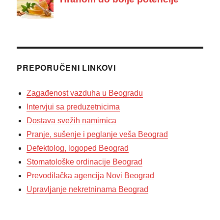
PREPORUČENI LINKOVI
Zagađenost vazduha u Beogradu
Intervjui sa preduzetnicima
Dostava svežih namirnica
Pranje, sušenje i peglanje veša Beograd
Defektolog, logoped Beograd
Stomatološke ordinacije Beograd
Prevodilačka agencija Novi Beograd
Upravljanje nekretninama Beograd