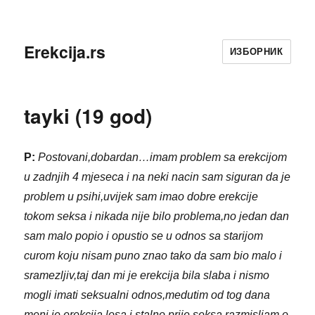
Erekcija.rs
ИЗБОРНИК
tayki (19 god)
P:
Postovani,dobardan…imam problem sa erekcijom
u zadnjih 4 mjeseca i na neki nacin sam siguran da je
problem u psihi,uvijek sam imao dobre erekcije
tokom seksa i nikada nije bilo problema,no jedan dan
sam malo popio i opustio se u odnos sa starijom
curom koju nisam puno znao tako da sam bio malo i
sramezljiv,taj dan mi je erekcija bila slaba i nismo
mogli imati seksualni odnos,medutim od tog dana
meni je erekcija losa i stalno prije seksa razmisljam o