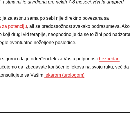
i, astma mi je utvrdjena pre nekih 7-8 meseci. Hvala unapred
pija za astmu sama po sebi nije direktno povezana sa
 za potenciju
, ali se predostrožnost svakako podrazumeva. Ako
lo koji drugi vid terapije, neophodno je da se to čini pod nadzor
begle eventualne neželjene posledice.
i sigurni i da je određeni lek za Vas u potpunosti
bezbedan
.
čujemo da izbegavate korišćenje lekova na svoju ruku, već da
konsultujete sa Vašim
lekarom (urologom)
.