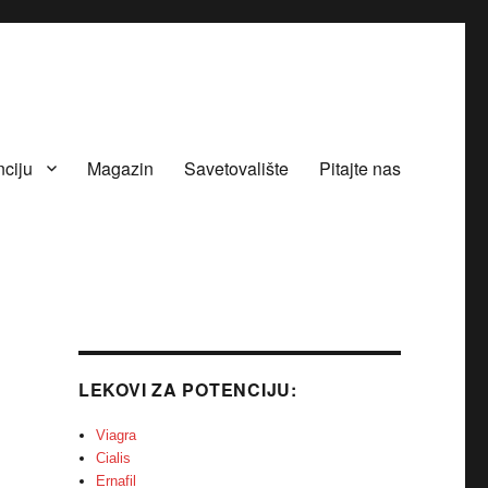
nciju
Magazin
Savetovalište
Pitajte nas
LEKOVI ZA POTENCIJU:
Viagra
Cialis
Ernafil