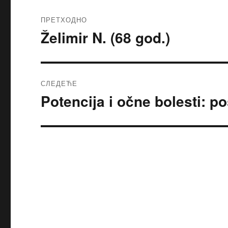
ПРЕТХОДНО
Želimir N. (68 god.)
Претходни
чланак:
СЛЕДЕЋЕ
Potencija i očne bolesti: po
Следећи
чланак: