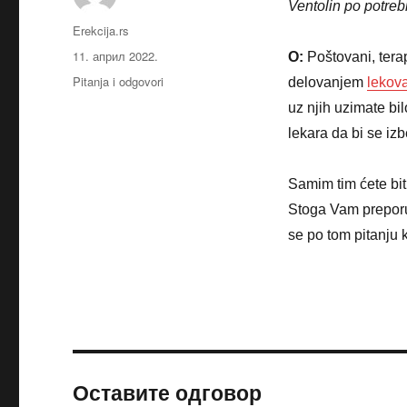
Ventolin po potreb
Аутор
Erekcija.rs
Објављено
11. април 2022.
O:
Poštovani, tera
Категорије
Pitanja i odgovori
delovanjem
lekova
uz njih uzimate bi
lekara da bi se iz
Samim tim ćete bit
Stoga Vam preporu
se po tom pitanju 
Оставите одговор