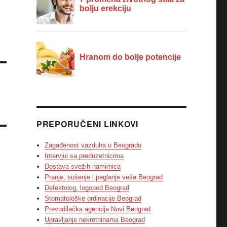
PREPORUČENI LINKOVI
Zagađenost vazduha u Beogradu
Intervjui sa preduzetnicima
Dostava svežih namirnica
Pranje, sušenje i peglanje veša Beograd
Defektolog, logoped Beograd
Stomatološke ordinacije Beograd
Prevodilačka agencija Novi Beograd
Upravljanje nekretninama Beograd