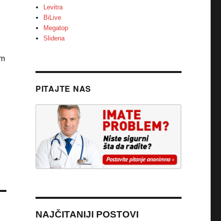
Levitra
BiLive
Megatop
Slidena
om
PITAJTE NAS
NAJČITANIJI POSTOVI