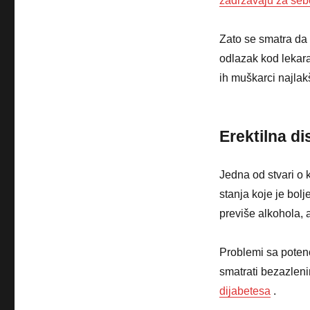
zadržavaju za seb
Zato se smatra da 
odlazak kod lekara
ih muškarci najlak
Erektilna di
Jedna od stvari o 
stanja koje je bolje
previše alkohola, a
Problemi sa poten
smatrati bezazlenim
dijabetesa
.