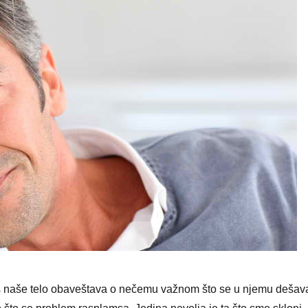
as naše telo obaveštava o nečemu važnom što se u njemu dešav