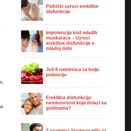
a
s,
se