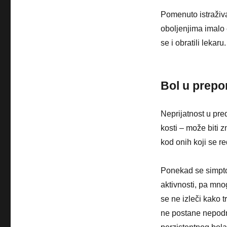
Pomenuto istraživ
oboljenjima imalo 
se i obratili lekaru.
Bol u prep
Neprijatnost u pr
kosti – može biti
kod onih koji se r
Ponekad se simpto
aktivnosti, pa mno
se ne izleči kako 
ne postane nepodno