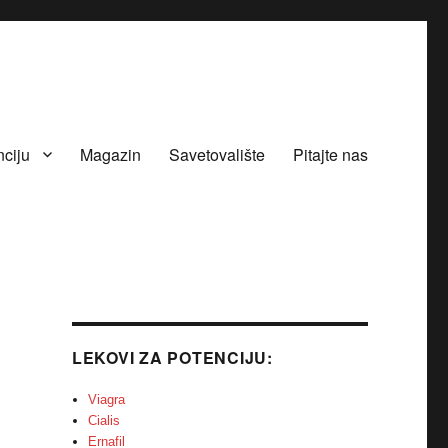
nciju
Magazin
Savetovalište
Pitajte nas
LEKOVI ZA POTENCIJU:
Viagra
Cialis
Ernafil