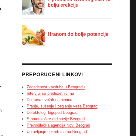
m
PREPORUČENI LINKOVI
.
Zagađenost vazduha u Beogradu
Intervjui sa preduzetnicima
Dostava svežih namirnica
Pranje, sušenje i peglanje veša Beograd
a
Defektolog, logoped Beograd
Stomatološke ordinacije Beograd
Prevodilačka agencija Novi Beograd
Upravljanje nekretninama Beograd