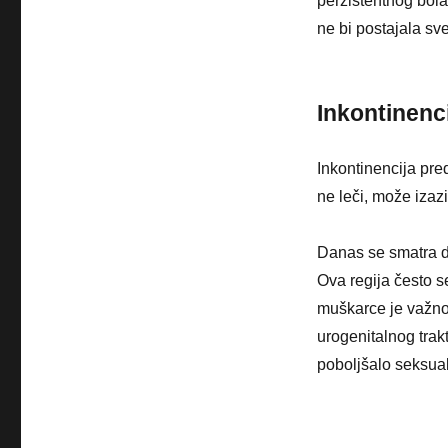
perzistentnog bola
ne bi postajala sve
Inkontinenc
Inkontinencija pred
ne leči, može izazi
Danas se smatra d
Ova regija često s
muškarce je važno 
urogenitalnog trak
poboljšalo seksual