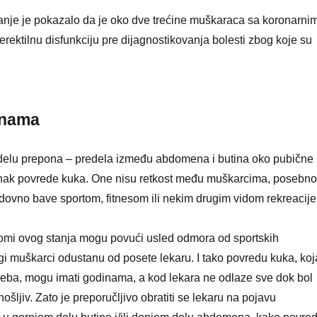
anje je pokazalo da je oko dve trećine muškaraca sa koronarni
erektilnu disfunkciju pre dijagnostikovanja bolesti zbog koje su
onama
edelu prepona – predela između abdomena i butina oko pubične
 znak povrede kuka. One nisu retkost među muškarcima, posebno
edovno bave sportom, fitnesom ili nekim drugim vidom rekreacije
mi ovog stanja mogu povući usled odmora od sportskih
gi muškarci odustanu od posete lekaru. I tako povredu kuka, koj
treba, mogu imati godinama, a kod lekara ne odlaze sve dok bol
šljiv. Zato je preporučljivo obratiti se lekaru na pojavu