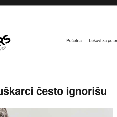
Početna
Lekovi za pote
škarci često ignorišu