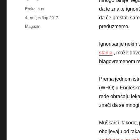
mnogo ranije nego 
Аутор
Erekcija.rs
da te znake ignori
Објављено
4. децембар 2017.
da će prestati sa
Категорије
Magazin
preduzmemo.
Ignorisanje nekih
stanja
, može doves
blagovremenom rea
Prema jednom istr
(WHO) u Englesko
ređe obraćaju lek
znači da se mnogi
Muškarci, takođe, 
oboljevaju od rak