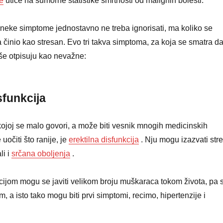
e
utiče na sumorne statistike smrtnosti od malignih bolesti.
neke simptome jednostavno ne treba ignorisati, ma koliko se
 činio kao stresan. Evo tri takva simptoma, za koja se smatra d
še otpisuju kao nevažne:
sfunkcija
kojoj se malo govori, a može biti vesnik mnogih medicinskih
 uočiti što ranije, je
erektilna disfunkcija
. Nju mogu izazvati stre
li i
srčana oboljenja
.
cijom mogu se javiti velikom broju muškaraca tokom života, pa 
, a isto tako mogu biti prvi simptomi, recimo, hipertenzije i