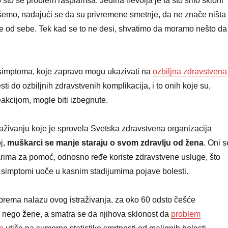
što se problem rasplamsa. Jedina nevolja je ta što smo skloni
šemo, nadajući se da su privremene smetnje, da ne znače ništa 
me od sebe. Tek kad se to ne desi, shvatimo da moramo nešto da
 simptoma, koje zapravo mogu ukazivati na
ozbiljna zdravstvena
ti do ozbiljnih zdravstvenih komplikacija, i to onih koje su,
kcijom, mogle biti izbegnute.
aživanju koje je sprovela Svetska zdravstvena organizacija
j,
muškarci se manje staraju o svom zdravlju od žena
. Oni s
arima za pomoć, odnosno ređe koriste zdravstvene usluge, što
 simptomi uoče u kasnim stadijumima pojave bolesti.
prema nalazu ovog istraživanja, za oko 60 odsto češće
a nego žene, a smatra se da njihova sklonost da
problem