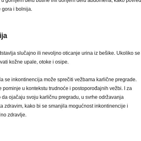
 u gornjem delu butine i/ili donjem delu abdomena, kako povre
 gora i bolnija.
ija
stavlja slučajno ili nevoljno oticanje urina iz bešike. Ukoliko se
vati kožne upale, otoke i osipe.
a se inkontinencija može sprečiti vežbama karlične pregrade.
e pominje u kontekstu trudnoće i postoporođajnih vežbi. I za
da ojačaju svoju karličnu pregradu, u svrhe održavanja
ta zdravim, kako bi se smanjila mogućnost inkontinencije i
no zdravlje.