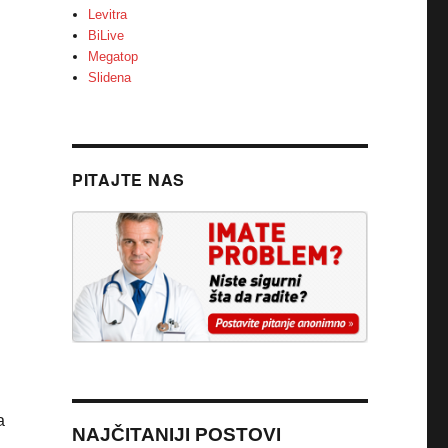
Levitra
BiLive
Megatop
Slidena
PITAJTE NAS
a
NAJČITANIJI POSTOVI