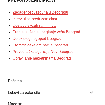
PREPORUČENI LINKOVI
Zagađenost vazduha u Beogradu
Intervjui sa preduzetnicima
Dostava svežih namirnica
Pranje, sušenje i peglanje veša Beograd
Defektolog, logoped Beograd
Stomatološke ordinacije Beograd
Prevodilačka agencija Novi Beograd
Upravljanje nekretninama Beograd
Početna
прошири
Lekovi za potenciju
изборник
дете
Magazin