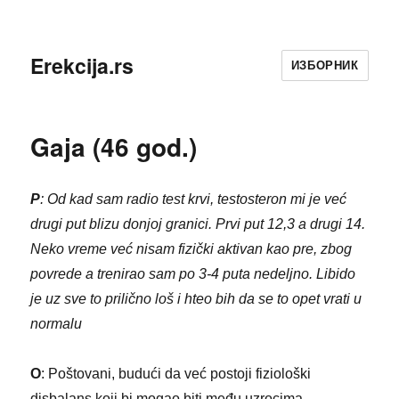
Erekcija.rs
ИЗБОРНИК
Gaja (46 god.)
P
: Od kad sam radio test krvi, testosteron mi je već
drugi put blizu donjoj granici. Prvi put 12,3 a drugi 14.
Neko vreme već nisam fizički aktivan kao pre, zbog
povrede a trenirao sam po 3-4 puta nedeljno. Libido
je uz sve to prilično loš i hteo bih da se to opet vrati u
normalu
O
: Poštovani, budući da već postoji fiziološki
disbalans koji bi mogao biti među uzrocima