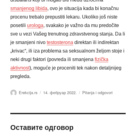
smanjenog libida
, ovo je situacija kada bi konačnu
procenu trebalo prepustiti lekaru. Ukoliko još niste
posetili
urologa
, svakako je važno da mu predočite
sve u vezi Vašeg trenutnog zdravstvenog stanja. Da li
je smanjeni nivo
testosterona
direktan ili indirektan
„krivac“, ili iza problema sa seksualnom željom stoje i
neki drugi faktori (povreda ili smanjena
fizička
aktivnost
), moguće je proceniti tek nakon detaljnijeg
pregleda.
Аутор
Објављено
Категорије
Erekcija.rs
14. фебруар 2022.
Pitanja i odgovori
Оставите одговор