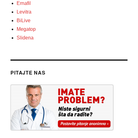
Ernafil
Levitra
BiLive
Megatop
Slidena
PITAJTE NAS