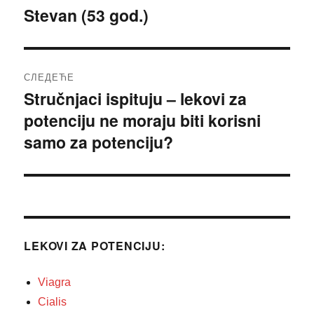
чланка
Stevan (53 god.)
Претходни
чланак:
СЛЕДЕЋЕ
Stručnjaci ispituju – lekovi za
Следећи
potenciju ne moraju biti korisni
чланак:
samo za potenciju?
LEKOVI ZA POTENCIJU:
Viagra
Cialis