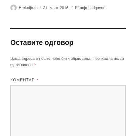
Аутор
Објављено
Категорије
Erekcija.rs
31. март 2016.
Pitanja i odgovori
Оставите одговор
Ваша адреса е-поште неће бити објављена.
Неопходна поља
*
су означена
КОМЕНТАР
*