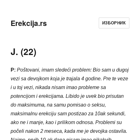
Erekcija.rs
ИЗБОРНИК
J. (22)
P:
Poštovani, imam sledeći problem: Bio sam u dugoj
vezi sa devojkom koja je trajala 4 godine. Pre te veze
i u toj vezi, nikada nisam imao probleme sa
potencijom i erekcijama. Libido je uvek bio prisutan
do maksimuma, na samu pomisao o seksu,
maksimalnu erekciju sam postizao za 10ak sekundi,
ako ne i manje, kao i prilikom odnosa. Problemi su
počeli nakon 2 meseca, kada me je devojka ostavila.
Naime, prvih 10-ak dana nisam imao nikakvih