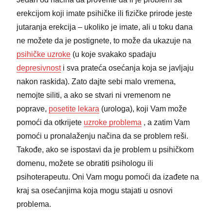
erekcijom koji imate psihičke ili fizičke prirode jeste
jutaranja erekcija – ukoliko je imate, ali u toku dana
ne možete da je postignete, to može da ukazuje na
psihičke uzroke
(u koje svakako spadaju
depresivnost
i sva prateća osećanja koja se javljaju
nakon raskida). Zato dajte sebi malo vremena,
nemojte siliti, a ako se stvari ni vremenom ne
poprave,
posetite lekara
(urologa), koji Vam može
pomoći da otkrijete
uzroke problema
, a zatim Vam
pomoći u pronalaženju načina da se problem reši.
Takođe, ako se ispostavi da je problem u psihičkom
domenu, možete se obratiti psihologu ili
psihoterapeutu. Oni Vam mogu pomoći da izađete na
kraj sa osećanjima koja mogu stajati u osnovi
problema.