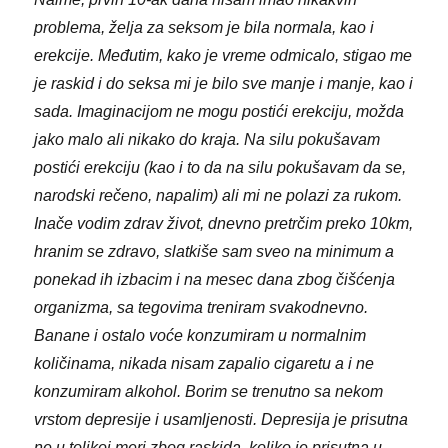
problema, želja za seksom je bila normala, kao i
erekcije. Međutim, kako je vreme odmicalo, stigao me
je raskid i do seksa mi je bilo sve manje i manje, kao i
sada. Imaginacijom ne mogu postići erekciju, možda
jako malo ali nikako do kraja. Na silu pokušavam
postići erekciju (kao i to da na silu pokušavam da se,
narodski rečeno, napalim) ali mi ne polazi za rukom.
Inače vodim zdrav život, dnevno pretrčim preko 10km,
hranim se zdravo, slatkiše sam sveo na minimum a
ponekad ih izbacim i na mesec dana zbog čišćenja
organizma, sa tegovima treniram svakodnevno.
Banane i ostalo voće konzumiram u normalnim
količinama, nikada nisam zapalio cigaretu a i ne
konzumiram alkohol. Borim se trenutno sa nekom
vrstom depresije i usamljenosti. Depresija je prisutna
ne u tolikoj meri zbog raskida, koliko je prisutna u