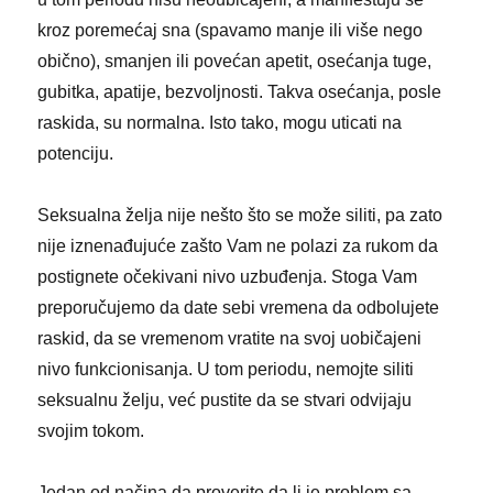
kroz poremećaj sna (spavamo manje ili više nego
obično), smanjen ili povećan apetit, osećanja tuge,
gubitka, apatije, bezvoljnosti. Takva osećanja, posle
raskida, su normalna. Isto tako, mogu uticati na
potenciju.
Seksualna želja nije nešto što se može siliti, pa zato
nije iznenađujuće zašto Vam ne polazi za rukom da
postignete očekivani nivo uzbuđenja. Stoga Vam
preporučujemo da date sebi vremena da odbolujete
raskid, da se vremenom vratite na svoj uobičajeni
nivo funkcionisanja. U tom periodu, nemojte siliti
seksualnu želju, već pustite da se stvari odvijaju
svojim tokom.
Jedan od načina da proverite da li je problem sa