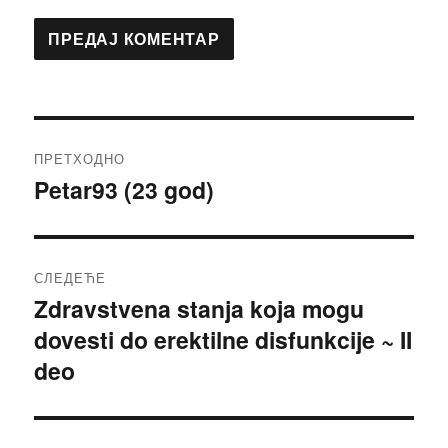
Кретање
ПРЕТХОДНО
чланка
Petar93 (23 god)
Претходни
чланак:
СЛЕДЕЋЕ
Zdravstvena stanja koja mogu
Следећи
dovesti do erektilne disfunkcije ~ II
чланак:
deo