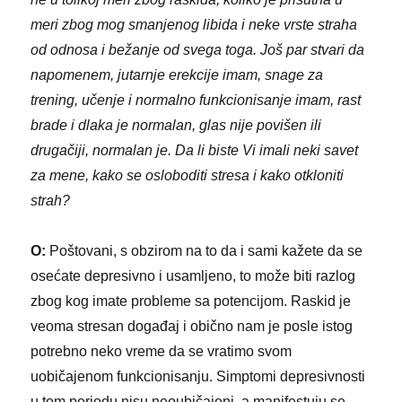
meri zbog mog smanjenog libida i neke vrste straha
od odnosa i bežanje od svega toga. Još par stvari da
napomenem, jutarnje erekcije imam, snage za
trening, učenje i normalno funkcionisanje imam, rast
brade i dlaka je normalan, glas nije povišen ili
drugačiji, normalan je. Da li biste Vi imali neki savet
za mene, kako se osloboditi stresa i kako otkloniti
strah?
O:
Poštovani, s obzirom na to da i sami kažete da se
osećate depresivno i usamljeno, to može biti razlog
zbog kog imate probleme sa potencijom. Raskid je
veoma stresan događaj i obično nam je posle istog
potrebno neko vreme da se vratimo svom
uobičajenom funkcionisanju. Simptomi depresivnosti
u tom periodu nisu neoubičajeni, a manifestuju se