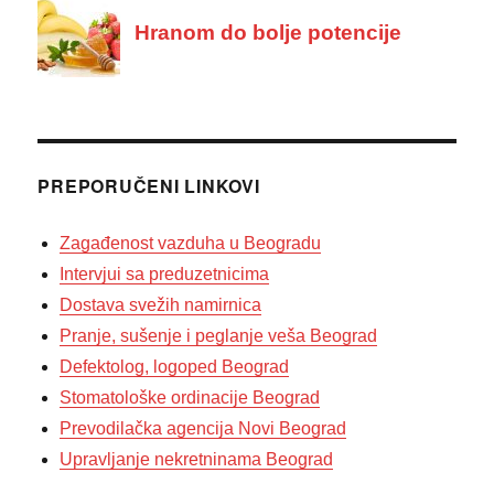
PREPORUČENI LINKOVI
Zagađenost vazduha u Beogradu
Intervjui sa preduzetnicima
Dostava svežih namirnica
Pranje, sušenje i peglanje veša Beograd
Defektolog, logoped Beograd
Stomatološke ordinacije Beograd
Prevodilačka agencija Novi Beograd
Upravljanje nekretninama Beograd