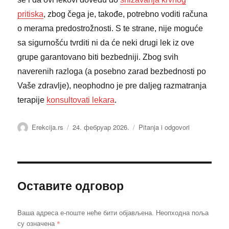
pritiska
, zbog čega je, takođe, potrebno voditi računa
o merama predostrožnosti. S te strane, nije moguće
sa sigurnošću tvrditi ni da će neki drugi lek iz ove
grupe garantovano biti bezbedniji. Zbog svih
naverenih razloga (a posebno zarad bezbednosti po
Vaše zdravlje), neophodno je pre daljeg razmatranja
terapije
konsultovati lekara
.
Аутор
Објављено
Категорије
Erekcija.rs
24. фебруар 2026.
Pitanja i odgovori
Оставите одговор
Ваша адреса е-поште неће бити објављена.
Неопходна поља
*
су означена