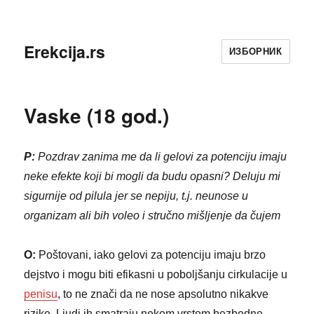
Erekcija.rs
ИЗБОРНИК
Vaske (18 god.)
P:
Pozdrav zanima me da li gelovi za potenciju imaju
neke efekte koji bi mogli da budu opasni? Deluju mi
sigurnije od pilula jer se nepiju, t.j. neunose u
organizam ali bih voleo i stručno mišljenje da čujem
O:
Poštovani, iako gelovi za potenciju imaju brzo
dejstvo i mogu biti efikasni u poboljšanju cirkulacije u
penisu
, to ne znači da ne nose apsolutno nikakve
rizike. Ljudi ih smatraju nekom vrstom bezbedne