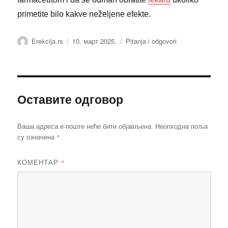
primetite bilo kakve neželjene efekte.
Аутор
Објављено
Категорије
Erekcija.rs
10. март 2025.
Pitanja i odgovori
Оставите одговор
Ваша адреса е-поште неће бити објављена.
Неопходна поља
*
су означена
КОМЕНТАР
*