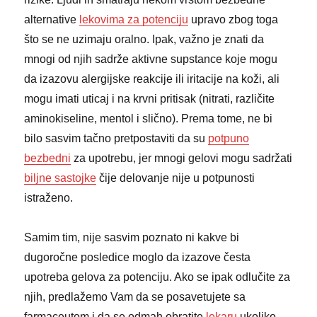
alternative
lekovima za potenciju
upravo zbog toga
što se ne uzimaju oralno. Ipak, važno je znati da
mnogi od njih sadrže aktivne supstance koje mogu
da izazovu alergijske reakcije ili iritacije na koži, ali
mogu imati uticaj i na krvni pritisak (nitrati, različite
aminokiseline, mentol i slično). Prema tome, ne bi
bilo sasvim tačno pretpostaviti da su
potpuno
bezbedni
za upotrebu, jer mnogi gelovi mogu sadržati
biljne sastojke
čije delovanje nije u potpunosti
istraženo.
Samim tim, nije sasvim poznato ni kakve bi
dugoročne posledice moglo da izazove česta
upotreba gelova za potenciju. Ako se ipak odlučite za
njih, predlažemo Vam da se posavetujete sa
farmaceutom i da se odmah obratite
lekaru
ukoliko