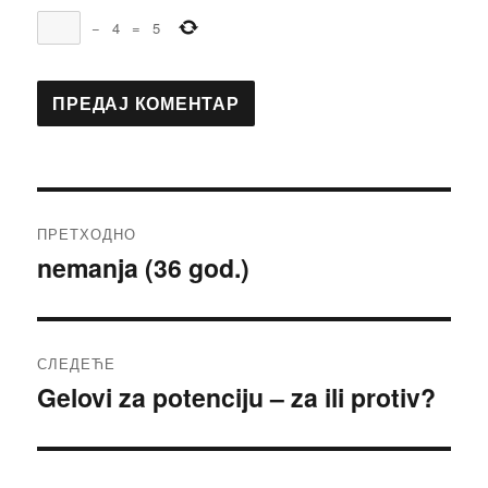
−
4
=
5
Кретање
ПРЕТХОДНО
чланка
nemanja (36 god.)
Претходни
чланак:
СЛЕДЕЋЕ
Gelovi za potenciju – za ili protiv?
Следећи
чланак: