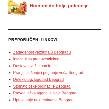
PREPORUČENI LINKOVI
Zagađenost vazduha u Beogradu
Intervjui sa preduzetnicima
Dostava svežih namirnica
Pranje, sušenje i peglanje veša Beograd
Defektolog, logoped Beograd
Stomatološke ordinacije Beograd
Prevodilačka agencija Novi Beograd
Upravljanje nekretninama Beograd