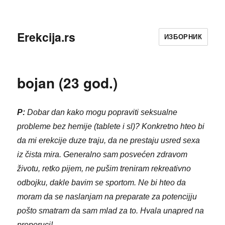
Erekcija.rs
ИЗБОРНИК
bojan (23 god.)
P:
Dobar dan kako mogu popraviti seksualne
probleme bez hemije (tablete i sl)? Konkretno hteo bi
da mi erekcije duze traju, da ne prestaju usred sexa
iz čista mira. Generalno sam posvećen zdravom
životu, retko pijem, ne pušim treniram rekreativno
odbojku, dakle bavim se sportom. Ne bi hteo da
moram da se naslanjam na preparate za potencijju
pošto smatram da sam mlad za to. Hvala unapred na
preporuci!