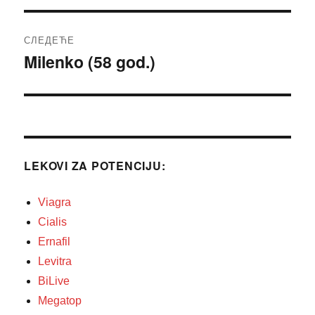
СЛЕДЕЋЕ
Milenko (58 god.)
Следећи
чланак:
LEKOVI ZA POTENCIJU:
Viagra
Cialis
Ernafil
Levitra
BiLive
Megatop