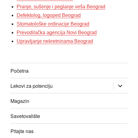
Pranje, sušenje i peglanje veša Beograd
Defektolog, logoped Beograd
Stomatološke ordinacije Beograd
Prevodilačka agencija Novi Beograd
Upravljanje nekretninama Beograd
Početna
прошири
Lekovi za potenciju
изборник
дете
Magazin
Savetovalište
Pitajte nas