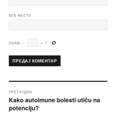
ВЕБ МЕСТО
OSAM
−
=
7
Кретање
ПРЕТХОДНО
чланка
Kako autoimune bolesti utiču na
Претходни
potenciju?
чланак: