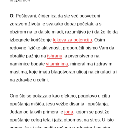
O:
Poštovani, činjenica da ste već posvećeni
zdravom životu je svakako dobar početak, a s
obzirom na to da ste mladi, razumljivo je i da želite da
izbegnete korišćenje
lekova za potenciju
. Osim
redovne fizičke aktivnosti, preporučili bismo Vam da
obratite pažnju na
ishranu
, a prvenstveno na
namirnice bogate
vitaminima
, mineralima i zdravim
mastima, koje imaju blagotvoran uticaj na cirkulaciju i
na zdravlje u celini.
Ono što se pokazalo kao efektno, pogotovo u cilju
opuštanja mišića, jesu vežbe disanja i opuštanja.
Jedan od takvih primera je
joga
, kojom se postiže
opuštanje celog tela i jača otpornost na stres. U isto
vreme, čak i ako vodite računa o zdravim životnim