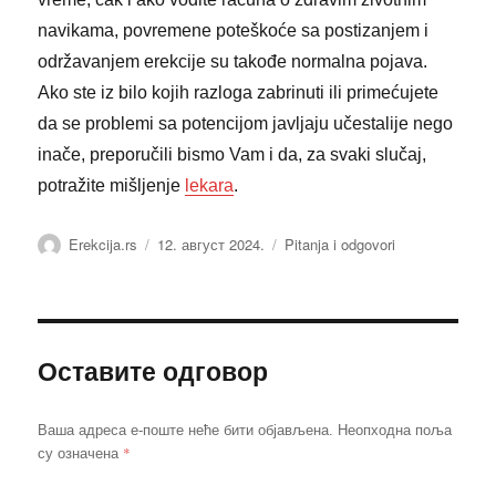
navikama, povremene poteškoće sa postizanjem i
održavanjem erekcije su takođe normalna pojava.
Ako ste iz bilo kojih razloga zabrinuti ili primećujete
da se problemi sa potencijom javljaju učestalije nego
inače, preporučili bismo Vam i da, za svaki slučaj,
potražite mišljenje
lekara
.
Аутор
Објављено
Категорије
Erekcija.rs
12. август 2024.
Pitanja i odgovori
Оставите одговор
Ваша адреса е-поште неће бити објављена.
Неопходна поља
*
су означена