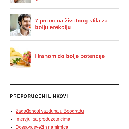
PREPORUČENI LINKOVI
Zagađenost vazduha u Beogradu
Intervjui sa preduzetnicima
Dostava svežih namirnica