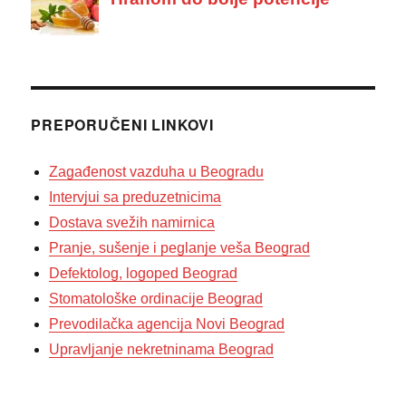
PREPORUČENI LINKOVI
Zagađenost vazduha u Beogradu
Intervjui sa preduzetnicima
Dostava svežih namirnica
Pranje, sušenje i peglanje veša Beograd
Defektolog, logoped Beograd
Stomatološke ordinacije Beograd
Prevodilačka agencija Novi Beograd
Upravljanje nekretninama Beograd