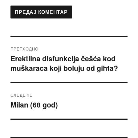
Кретање
ПРЕТХОДНО
чланка
Erektilna disfunkcija češća kod
Претходни
muškaraca koji boluju od gihta?
чланак:
СЛЕДЕЋЕ
Milan (68 god)
Следећи
чланак: