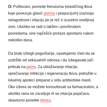
O:
Poštovani, povrede frenuluma (elastičnog tkiva
koje povezuje glavić
penisa
i prepucijum) izazivaju
nelagodnost i iritaciju jer je reč o izuzetno osetljivoj
zoni. Ukoliko se radi o lakšim i površinskim
povredama, one najčešće prolaze spontano nakon
nekoliko dana.
Da biste izbegli pogoršanje, savetujemo Vam da se
uzdržite od seksualnih odnosa i da izbegavate jači
pritisak na
penis
. Za ublažavanje iritacije,
sprečavanje infekcije i regeneraciju tkiva, potražite u
lokalnoj apoteci preparat u vidu antibiotske masti.
Oko izbora se možete konsultovati sa farmaceutom, a
ukoliko rana ne zaceljuje ili se iritacija pojačava,
obavezno posetite
lekara
.