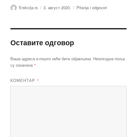
Аутор
Објављено
Категорије
Erekcija.rs
3. август 2020.
Pitanja i odgovori
Оставите одговор
Ваша адреса е-поште неће бити објављена.
Неопходна поља
*
су означена
КОМЕНТАР
*