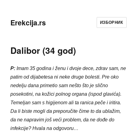
Erekcija.rs
ИЗБОРНИК
Dalibor (34 god)
P:
Imam 35 godina i ženu i dvoje dece, zdrav sam, ne
patim od dijabetesa ni neke druge bolesti. Pre oko
nedelju dana primetio sam nešto što je slično
posekotini, na kožici polnog organa (ispod glavića).
Temeljan sam s higijenom ali ta ranica peče i iritira.
Da li biste mogli da preporučite čime to da ublažim,
da ne napravim još veći problem, da ne dođe do
infekcije? Hvala na odgovoru…