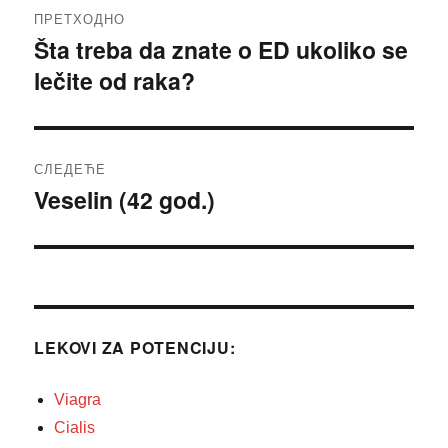
Кретање
ПРЕТХОДНО
чланка
Šta treba da znate o ED ukoliko se
Претходни
lečite od raka?
чланак:
СЛЕДЕЋЕ
Veselin (42 god.)
Следећи
чланак:
LEKOVI ZA POTENCIJU:
Viagra
Cialis