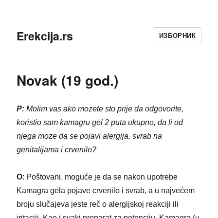
Erekcija.rs
ИЗБОРНИК
Novak (19 god.)
P:
Molim vas ako mozete sto prije da odgovorite,
koristio sam kamagru gel 2 puta ukupno, da li od
njega moze da se pojavi alergija, svrab na
genitalijama i crvenilo?
O
: Poštovani, moguće je da se nakon upotrebe
Kamagra gela pojave crvenilo i svrab, a u najvećem
broju slučajeva jeste reč o alergijskoj reakciji ili
iritaciji. Kao i svaki preparat za potenciju, Kamagra (u