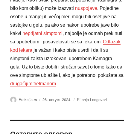
bilo kom obliku) može izazvati
nuspojave
. Pojedine
osobe u manjoj ili većoj meri mogu biti osetljive na
sastojke u gelu, pa ako se nakon upotrebe jave bilo
kakvi
neprijatni simptomi
, najbolje je odmah prekinuti
sa upotrebom i posavetovati se sa lekarom.
Odlazak
kod lekara
je važan i kako biste utvrdili da li su
simptomi zaista uzrokovani upotrebom Kamagra
gela. Uz to biste dobili i stručan savet o tome kako da
ove simptome ublažite i, ako je potrebno, pokušate sa
drugačijim tretmanom
.
Аутор
Објављено
Категорије
Erekcija.rs
26. август 2024.
Pitanja i odgovori
Оставите одговор