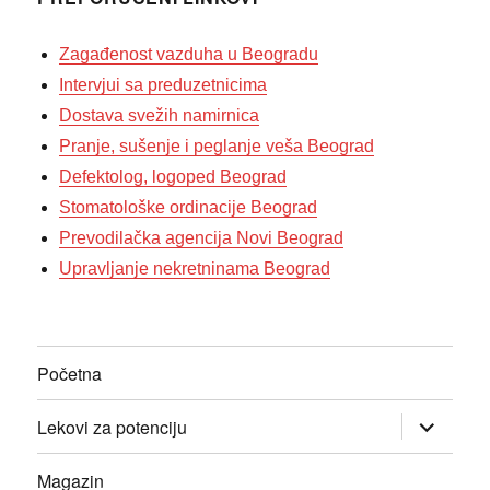
Zagađenost vazduha u Beogradu
Intervjui sa preduzetnicima
Dostava svežih namirnica
Pranje, sušenje i peglanje veša Beograd
Defektolog, logoped Beograd
Stomatološke ordinacije Beograd
Prevodilačka agencija Novi Beograd
Upravljanje nekretninama Beograd
Početna
прошири
Lekovi za potenciju
изборник
дете
Magazin