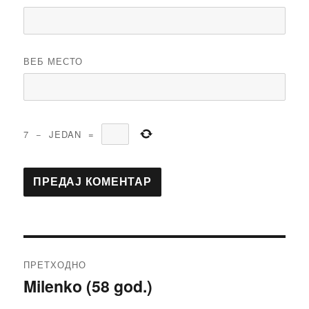
ВЕБ МЕСТО
7
−
JEDAN
=
Кретање
ПРЕТХОДНО
чланка
Milenko (58 god.)
Претходни
чланак: