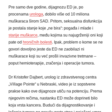
Pre samo dve godine, dijagnozu ED je, po
procenama
urologa
, dobilo više od 10 miliona
muškaraca širom SAD. Pritom, seksualna disfunkcija
je postala stanje koje „ne bira“: pogađa i mlade i
starije muškarce
, među kojima su najugrženiji oni koji
pate od
hroničnih bolesti
. Ipak, problem o kome se ne
govori dovoljno jeste da ED ne zaobilazi ni
muškarace koji su već prošli invazivne tretmane –
poput hemioterapije, zračenja i operacije tumora.
Dr Kristofer Dajbert, urolog iz zdravstvenog centra
„Village Pointe“ u Nebraski, video je iz sopstvene
prakse kako ove dijagnoze utiču na potenciju. Prema
njegovim rečima, nastanku ED može doprineti bilo
koja vrsta kancera. Budući da dijagnostikovanje i