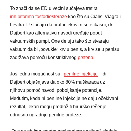
To znači da se ED u većini sučajeva tretira
inhibitorima fosfodiesteraze
kao što su Cialis, Viagra i
Levitra. U slučaju da oralni lekovi nisu efikasni, dr
Dajbert kao alternativu navodi uređaje poput
vakuumskih pumpi. One deluju tako što stvaraju
vakuum da bi „povukle“ krv u penis, a krv se u penisu
zadržava pomoću konstriktivnog
prstena
.
Još jedna mogućnost su i
penilne injekcije
– dr
Dajbert objašnjava da oko 80% muškaraca uz
njihovu pomoć navodi poboljšanje potencije.
Međutim, kada ni penilne injekcije ne daju očekivani
rezultat, lekari mogu predložiti hirurško rešenje,
odnosno ugradnju penilne proteze.