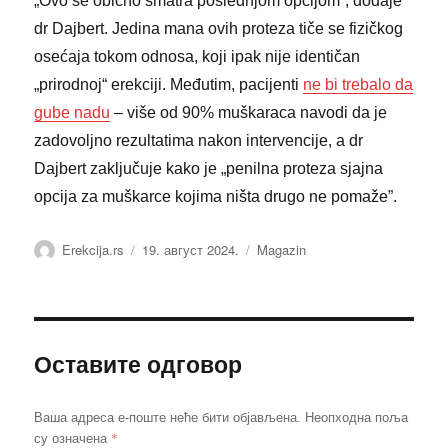
„Ovo se obično smatra poslednjom opcijom“, dodaje
dr Dajbert. Jedina mana ovih proteza tiče se fizičkog
osećaja tokom odnosa, koji ipak nije identičan
„prirodnoj“ erekciji. Međutim, pacijenti
ne bi trebalo da
gube nadu
– više od 90% muškaraca navodi da je
zadovoljno rezultatima nakon intervencije, a dr
Dajbert zaključuje kako je „penilna proteza sjajna
opcija za muškarce kojima ništa drugo ne pomaže”.
Аутор
Објављено
Категорије
Erekcija.rs
19. август 2024.
Magazin
Оставите одговор
Ваша адреса е-поште неће бити објављена.
Неопходна поља
*
су означена