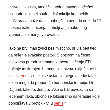
Iz svog iskustva, američki urolog navodi najčešći
scenario: dok seksualna disfunkcija kod nekih
muškaraca može da se poboljša u periodu od 6 do 12
meseci nakon lečenja, poboljšanja nakon tog
vremena su manje verovatna.
Iako na prvi mah zvuči pesimistično, dr Dajbert tvrdi
da rešenje svakako postoji. S obzirom na često
invazivnu prirodu tretmana kancera, lečenje ED
počinje testiranjem hormonskih nivoa, uključujući i
testosteron
. Ukoliko se ustanovi njegov nedostatak,
lekari mogu da preporuče hormonsku terapiju. Dr
Dajbert, takođe, dodaje: „Ako je ED povezana sa
lečenjem raka, obično se fokusiramo na terapije koje
poboljšavaju protok krvi u
penis
”.