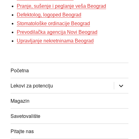
Pranje, sušenje i peglanje veša Beograd
Defektolog, logoped Beograd
Stomatološke ordinacije Beograd
Prevodilačka agencija Novi Beograd
Upravljanje nekretninama Beograd
Početna
прошири
Lekovi za potenciju
изборник
дете
Magazin
Savetovalište
Pitajte nas