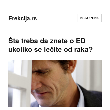
Erekcija.rs
ИЗБОРНИК
Šta treba da znate o ED
ukoliko se lečite od raka?