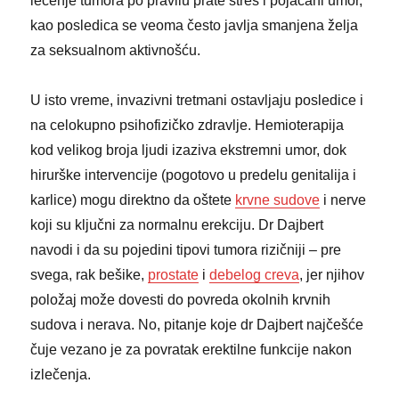
lečenje tumora po pravilu prate stres i pojačani umor,
kao posledica se veoma često javlja smanjena želja
za seksualnom aktivnošću.
U isto vreme, invazivni tretmani ostavljaju posledice i
na celokupno psihofizičko zdravlje. Hemioterapija
kod velikog broja ljudi izaziva ekstremni umor, dok
hirurške intervencije (pogotovo u predelu genitalija i
karlice) mogu direktno da oštete
krvne sudove
i nerve
koji su ključni za normalnu erekciju. Dr Dajbert
navodi i da su pojedini tipovi tumora rizičniji – pre
svega, rak bešike,
prostate
i
debelog creva
, jer njihov
položaj može dovesti do povreda okolnih krvnih
sudova i nerava. No, pitanje koje dr Dajbert najčešće
čuje vezano je za povratak erektilne funkcije nakon
izlečenja.