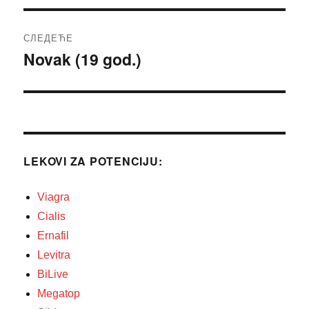
СЛЕДЕЋЕ
Novak (19 god.)
Следећи
чланак:
LEKOVI ZA POTENCIJU:
Viagra
Cialis
Ernafil
Levitra
BiLive
Megatop