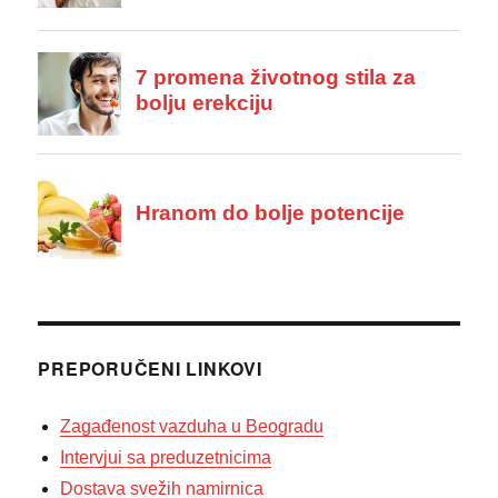
PREPORUČENI LINKOVI
Zagađenost vazduha u Beogradu
Intervjui sa preduzetnicima
Dostava svežih namirnica