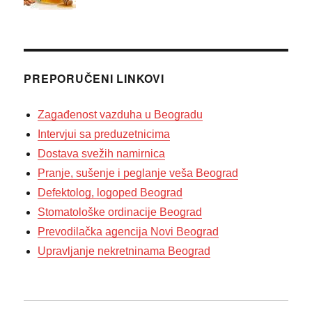
PREPORUČENI LINKOVI
Zagađenost vazduha u Beogradu
Intervjui sa preduzetnicima
Dostava svežih namirnica
Pranje, sušenje i peglanje veša Beograd
Defektolog, logoped Beograd
Stomatološke ordinacije Beograd
Prevodilačka agencija Novi Beograd
Upravljanje nekretninama Beograd