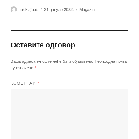
Аутор
Објављено
Категорије
Erekcija.rs
24. јануар 2022.
Magazin
Оставите одговор
Ваша адреса е-поште неће бити објављена.
Неопходна поља
*
су означена
КОМЕНТАР
*