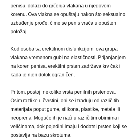
penisu, dolazi do grčenja vlakana u njegovom
korenu. Ova vlakna se opuštaju nakon što seksualno
uzbuđenje prođe, čime se penis vraća u opušten
položaj.
Kod osoba sa erektilnom disfunkcijom, ova grupa
vlakana vremenom gubi na elastičnosti. Prijanjanjem
na koren penisa, erektilni prsten zadržava krv čak i
kada je njen dotok ograničen.
Pritom, postoji nekoliko vrsta penilnih prstenova.
Osim razlike u čvrstini, oni se izrađuju od različitih
materijala poput gume, silikona, plastike, metala ili
neoprena. Moguće ih je naći u različitim obimima i
veličinama, dok pojedini imaju i dodatni prsten koji se
postavlja na bazu skrotuma.