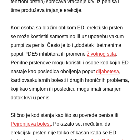
tenzioni prsten) sprečava vraćanje krvi iz penisa i
time produžava trajanje erekcije.
Kod osoba sa blažim oblikom ED, erekcijski prsten
se može kostistiti samostalno ili uz upotrebu vakum
pumpi za penis. Često je to i „dodatak“ tretmanima
poput PDE5 inhibitora ili promene
životnog stila
.
Penilne prstenove mogu koristiti i osobe kod kojih ED
nastaje kao posledica oboljenja poput
dijabetesa
,
kardiovaskularnih bolesti i drugih hroničnih problema,
koji kao simptom ili posledicu mogu imati smanjen
dotok krvi u penis.
Slično je kod stanja kao što su povrede penisa ili
Pejronijeva bolest
. Pokazalo se, međutim, da
erekcijski prsten nije toliko efikasan kada se ED