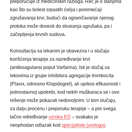
preporučuje iz medicinskih razloga. Reč je o stanjima
kao što su bolest srpastih ćelija i poremećaji
zgrušavanja krvi, budući da ograničavanje njenog
protoka može dovesti do stvaranja ugrušaka, pa i
začepljenja krvnih sudova.
Konsultacija sa lekarom je obavezna i u slučaju
korišćenja terapije za razređivanje krvi
(antikoagulansi poput Varfarina). Isti je slučaj sa
lekovima iz grupe inhibitora agregacije trombocita
(Plavix, odnosno Klopidogrel), ali uprkos efikasnosti i
jednostavnoj upotrebi, kod nekih muškaraca se i ovo
rešenje može pokazati nedovoljnim. U tom slučaju,
za dalju procenu i preporuku terapije – a pre svega
tačno određivanje
uzroka ED
– svakako je
neophodan odlazak kod
specijaliste (urologa)
.