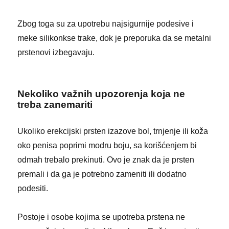
Zbog toga su za upotrebu najsigurnije podesive i
meke silikonkse trake, dok je preporuka da se metalni
prstenovi izbegavaju.
Nekoliko važnih upozorenja koja ne
treba zanemariti
Ukoliko erekcijski prsten izazove bol, trnjenje ili koža
oko penisa poprimi modru boju, sa korišćenjem bi
odmah trebalo prekinuti. Ovo je znak da je prsten
premali i da ga je potrebno zameniti ili dodatno
podesiti.
Postoje i osobe kojima se upotreba prstena ne