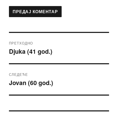
Кретање
ПРЕТХОДНО
чланка
Djuka (41 god.)
Претходни
чланак:
СЛЕДЕЋЕ
Jovan (60 god.)
Следећи
чланак: