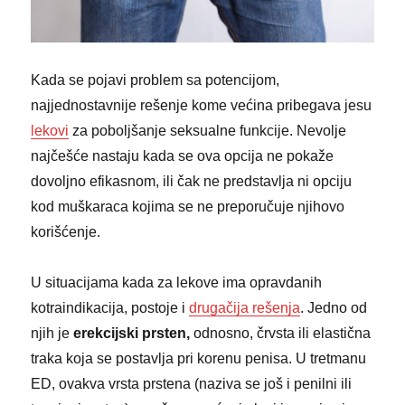
Kada se pojavi problem sa potencijom,
najjednostavnije rešenje kome većina pribegava jesu
lekovi
za poboljšanje seksualne funkcije. Nevolje
najčešće nastaju kada se ova opcija ne pokaže
dovoljno efikasnom, ili čak ne predstavlja ni opciju
kod muškaraca kojima se ne preporučuje njihovo
korišćenje.
U situacijama kada za lekove ima opravdanih
kotraindikacija, postoje i
drugačija rešenja
. Jedno od
njih je
erekcijski prsten,
odnosno, črvsta ili elastična
traka koja se postavlja pri korenu penisa. U tretmanu
ED, ovakva vrsta prstena (naziva se još i penilni ili