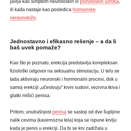
javlja kao simptom neuroloških ili
psiholoških uzroka
,
ili kada nastaje kao posledica
hormonske
neravnoteže
.
Jednostavno i efikasno rešenje – a da li
baš uvek pomaže?
Kao što je poznato, erekcija predstavlja kompleksan
fiziološki odgovor na seksualnu stimulaciju. U telu se
tada aktiviraju neuronski i hormonalni procesi, dok u
samoj erekciji „učestvuju“ krvni sudovi, vezivna tkiva i
glatki mišići penisa.
Pritom, unutrašnjost
penisa
se sastoji od dve šupljine
nalik cevima (kavernozna tela) koja se ispune krvlju
kada je penis u erekciji. Da bi se krv zadržala u