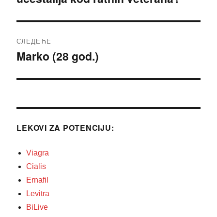
СЛЕДЕЋЕ
Marko (28 god.)
Следећи
чланак:
LEKOVI ZA POTENCIJU:
Viagra
Cialis
Ernafil
Levitra
BiLive