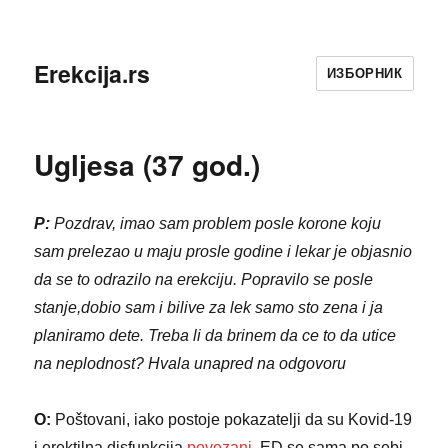
Erekcija.rs
ИЗБОРНИК
Ugljesa (37 god.)
P:
Pozdrav, imao sam problem posle korone koju
sam prelezao u maju prosle godine i lekar je objasnio
da se to odrazilo na erekciju. Popravilo se posle
stanje,dobio sam i bilive za lek samo sto zena i ja
planiramo dete. Treba li da brinem da ce to da utice
na neplodnost? Hvala unapred na odgovoru
O:
Poštovani, iako postoje pokazatelji da su Kovid-19
i erektilna disfunkcija
povezani
, ED se sama po sebi