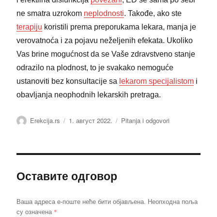
ne smatra uzrokom
neplodnosti
. Takođe, ako ste
terapiju
koristili prema preporukama lekara, manja je
verovatnoća i za pojavu neželjenih efekata. Ukoliko
Vas brine mogućnost da se Vaše zdravstveno stanje
odrazilo na plodnost, to je svakako nemoguće
ustanoviti bez konsultacije sa
lekarom specijalistom
i
obavljanja neophodnih lekarskih pretraga.
Аутор
Објављено
Категорије
Erekcija.rs
1. август 2022.
Pitanja i odgovori
Оставите одговор
Ваша адреса е-поште неће бити објављена.
Неопходна поља
*
су означена