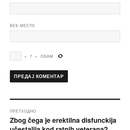
ВЕБ МЕСТО
+
7
=
OSAM
Кретање
ПРЕТХОДНО
чланка
Zbog čega je erektilna disfunckija
Претходни
učestalija kod ratnih veterana?
чланак: