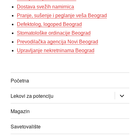
Dostava svežih namirnica
Pranje, sušenje i peglanje veša Beograd
Defektolog, logoped Beograd
Stomatološke ordinacije Beograd
Prevodilačka agencija Novi Beograd
Upravljanje nekretninama Beograd
Početna
прошири
Lekovi za potenciju
изборник
дете
Magazin
Savetovalište