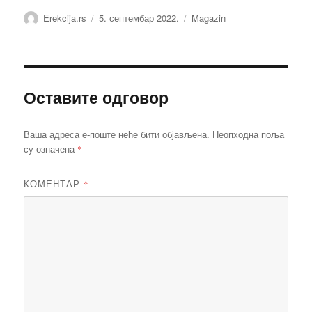
Аутор
Објављено
Категорије
Erekcija.rs
5. септембар 2022.
Magazin
Оставите одговор
Ваша адреса е-поште неће бити објављена.
Неопходна поља
*
су означена
КОМЕНТАР
*