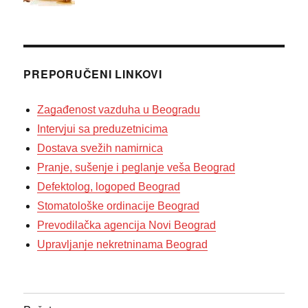
PREPORUČENI LINKOVI
Zagađenost vazduha u Beogradu
Intervjui sa preduzetnicima
Dostava svežih namirnica
Pranje, sušenje i peglanje veša Beograd
Defektolog, logoped Beograd
Stomatološke ordinacije Beograd
Prevodilačka agencija Novi Beograd
Upravljanje nekretninama Beograd