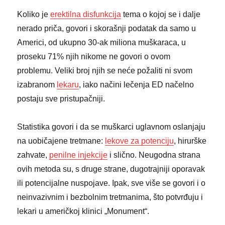
Koliko je
erektilna disfunkcija
tema o kojoj se i dalje
nerado priča, govori i skorašnji podatak da samo u
Americi, od ukupno 30-ak miliona muškaraca, u
proseku 71% njih nikome ne govori o ovom
problemu. Veliki broj njih se neće požaliti ni svom
izabranom
lekaru
, iako načini lečenja ED načelno
postaju sve pristupačniji.
Statistika govori i da se muškarci uglavnom oslanjaju
na uobičajene tretmane:
lekove za potenciju
, hirurške
zahvate,
penilne injekcije
i slično. Neugodna strana
ovih metoda su, s druge strane, dugotrajniji oporavak
ili potencijalne nuspojave. Ipak, sve više se govori i o
neinvazivnim i bezbolnim tretmanima, što potvrđuju i
lekari u američkoj klinici „Monument“.