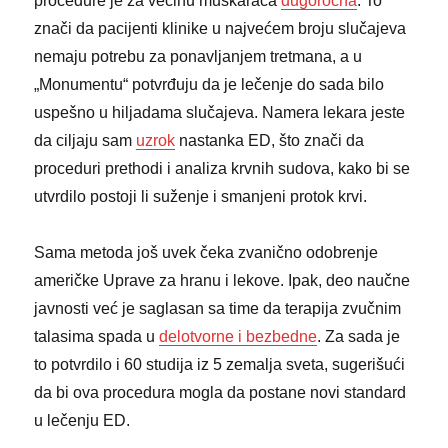
procedure je za većinu muškaraca
dugoročna
. To
znači da pacijenti klinike u najvećem broju slučajeva
nemaju potrebu za ponavljanjem tretmana, a u
„Monumentu“ potvrđuju da je lečenje do sada bilo
uspešno u hiljadama slučajeva. Namera lekara jeste
da ciljaju sam
uzrok
nastanka ED, što znači da
proceduri prethodi i analiza krvnih sudova, kako bi se
utvrdilo postoji li suženje i smanjeni protok krvi.
Sama metoda još uvek čeka zvanično odobrenje
američke Uprave za hranu i lekove. Ipak, deo naučne
javnosti već je saglasan sa time da terapija zvučnim
talasima spada u
delotvorne i bezbedne
. Za sada je
to potvrdilo i 60 studija iz 5 zemalja sveta, sugerišući
da bi ova procedura mogla da postane novi standard
u lečenju ED.