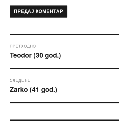
Кретање
ПРЕТХОДНО
чланка
Teodor (30 god.)
Претходни
чланак:
СЛЕДЕЋЕ
Zarko (41 god.)
Следећи
чланак: