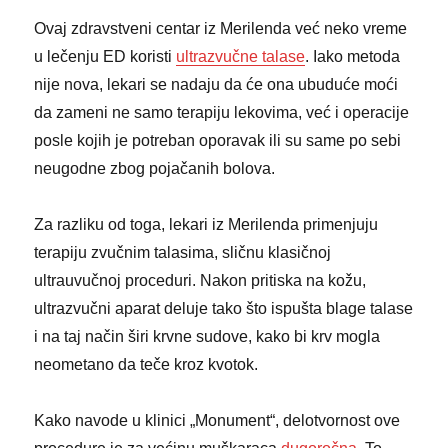
Ovaj zdravstveni centar iz Merilenda već neko vreme
u lečenju ED koristi
ultrazvučne talase
. Iako metoda
nije nova, lekari se nadaju da će ona ubuduće moći
da zameni ne samo terapiju lekovima, već i operacije
posle kojih je potreban oporavak ili su same po sebi
neugodne zbog pojačanih bolova.
Za razliku od toga, lekari iz Merilenda primenjuju
terapiju zvučnim talasima, sličnu klasičnoj
ultrauvučnoj proceduri. Nakon pritiska na kožu,
ultrazvučni aparat deluje tako što ispušta blage talase
i na taj način širi krvne sudove, kako bi krv mogla
neometano da teče kroz kvotok.
Kako navode u klinici „Monument“, delotvornost ove