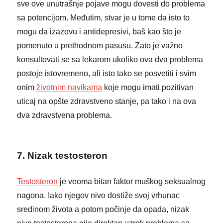
sve ove unutrašnje pojave mogu dovesti do problema
sa potencijom. Međutim, stvar je u tome da isto to
mogu da izazovu i antidepresivi, baš kao što je
pomenuto u prethodnom pasusu. Zato je važno
konsultovati se sa lekarom ukoliko ova dva problema
postoje istovremeno, ali isto tako se posvetiti i svim
onim
životnim navikama
koje mogu imati pozitivan
uticaj na opšte zdravstveno stanje, pa tako i na ova
dva zdravstvena problema.
7. Nizak testosteron
Testosteron
je veoma bitan faktor muškog seksualnog
nagona. Iako njegov nivo dostiže svoj vrhunac
sredinom života a potom počinje da opada, nizak