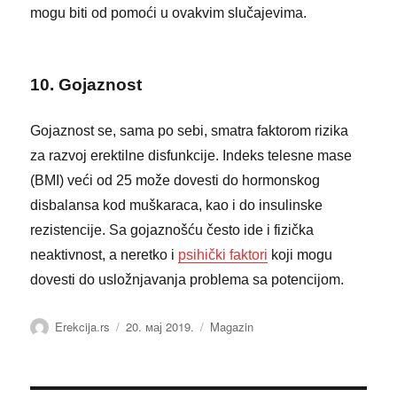
mogu biti od pomoći u ovakvim slučajevima.
10. Gojaznost
Gojaznost se, sama po sebi, smatra faktorom rizika
za razvoj erektilne disfunkcije. Indeks telesne mase
(BMI) veći od 25 može dovesti do hormonskog
disbalansa kod muškaraca, kao i do insulinske
rezistencije. Sa gojaznošću često ide i fizička
neaktivnost, a neretko i
psihički faktori
koji mogu
dovesti do usložnjavanja problema sa potencijom.
Аутор
Објављено
Категорије
Erekcija.rs
20. мај 2019.
Magazin