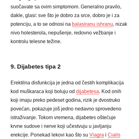
suočavate sa ovim simptomom. Generalno pravilo,
dakle, glasi: sve što je dobro za srce, dobro je i za
potenciju, a to se odnosi na
balasiranu ishranu
, nizak
nivo holesterola, nepušenje, redovno vežbanje i
kontrolu telesne težine.
9. Dijabetes tipa 2
Erektilna disfunkcija je jedna od čestih komplikacija
kod muškaraca koji boluju od
dijabetesa
. Kod onih
koji imaju preko pedeset godina, rizik je dvostruko
povećan, pokazuje još jedno nedavno sprovedeno
istraživanje. Tokom vremena, dijabetes oštećuje
krvne sudove i nerve koji učestvuju u javljanju
erekcije. Ponekad lekovi kao što su
Viagra
i
Cialis