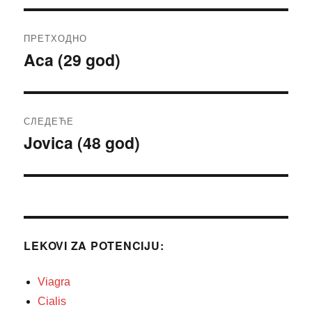
Кретање
ПРЕТХОДНО
чланка
Aca (29 god)
Претходни
чланак:
СЛЕДЕЋЕ
Jovica (48 god)
Следећи
чланак:
LEKOVI ZA POTENCIJU:
Viagra
Cialis