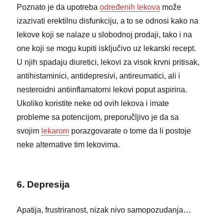
Poznato je da upotreba
određenih lekova
može
izazivati erektilnu disfunkciju, a to se odnosi kako na
lekove koji se nalaze u slobodnoj prodaji, tako i na
one koji se mogu kupiti isključivo uz lekarski recept.
U njih spadaju diuretici, lekovi za visok krvni pritisak,
antihistaminici, antidepresivi, antireumatici, ali i
nesteroidni antiinflamatorni lekovi poput aspirina.
Ukoliko koristite neke od ovih lekova i imate
probleme sa potencijom, preporučljivo je da sa
svojim
lekarom
porazgovarate o tome da li postoje
neke alternative tim lekovima.
6. Depresija
Apatija, frustriranost, nizak nivo samopozudanja…