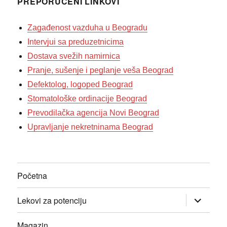
PREPORUČENI LINKOVI
Zagađenost vazduha u Beogradu
Intervjui sa preduzetnicima
Dostava svežih namirnica
Pranje, sušenje i peglanje veša Beograd
Defektolog, logoped Beograd
Stomatološke ordinacije Beograd
Prevodilačka agencija Novi Beograd
Upravljanje nekretninama Beograd
Početna
прошири
Lekovi za potenciju
изборник
дете
Magazin