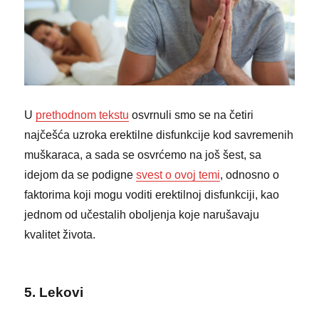
U
prethodnom tekstu
osvrnuli smo se na četiri
najčešća uzroka erektilne disfunkcije kod savremenih
muškaraca, a sada se osvrćemo na još šest, sa
idejom da se podigne
svest o ovoj temi
, odnosno o
faktorima koji mogu voditi erektilnoj disfunkciji, kao
jednom od učestalih oboljenja koje narušavaju
kvalitet života.
5. Lekovi