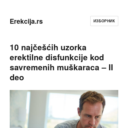
Erekcija.rs
ИЗБОРНИК
10 najčešćih uzorka
erektilne disfunkcije kod
savremenih muškaraca – II
deo