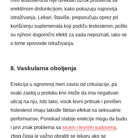
nivo testosterona nije direktan uzrok problema sa
erektilnom disfunkcijom, kako pokazuju najnovija
istraživanja. Lekari, štaviše, preporučuju oprez pri
korišćenju suplemenata koji podižu testosteron, pošto
su njihovi dugoročni efekti za sada nepoznati, iako se
o tome sprovode istraživanja.
8. Vaskularna oboljenja
Erekcija u ogromnoj meri zavisi od cirkulacije, pa
svaki zastoj u protoku krvi može da ima negativan
uticaj na nju. Isto tako, visok krvni pritisak i povišen
holesterol imaju takođe štetan efekat na seksualne
performanse. Ponekad slabije erekcije mogu da budu
i prvi znak problema sa
srcem i krvnim sudovima
,
zbog čega je važno obratiti se lekaru ako se