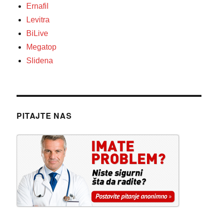
Ernafil
Levitra
BiLive
Megatop
Slidena
PITAJTE NAS