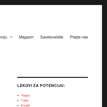
nciju
Magazin
Savetovalište
Pitajte nas
LEKOVI ZA POTENCIJU:
Viagra
Cialis
Ernafil