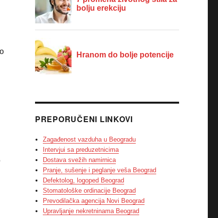
no
PREPORUČENI LINKOVI
Zagađenost vazduha u Beogradu
Intervjui sa preduzetnicima
Dostava svežih namirnica
o
Pranje, sušenje i peglanje veša Beograd
Defektolog, logoped Beograd
Stomatološke ordinacije Beograd
Prevodilačka agencija Novi Beograd
Upravljanje nekretninama Beograd