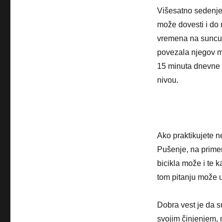
Višesatno sedenje 
može dovesti i do
vremena na suncu
povezala njegov m
15 minuta dnevne 
nivou.
Ako praktikujete n
Pušenje, na primer
bicikla može i te k
tom pitanju može uč
Dobra vest je da s
svojim činjenjem,