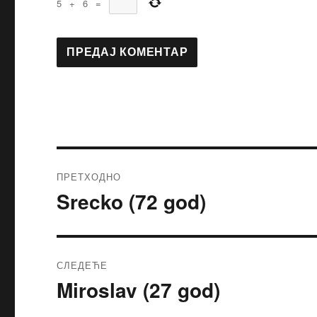
5
+
6
=
ПРЕТХОДНО
Srecko (72 god)
Претходни
чланак:
СЛЕДЕЋЕ
Miroslav (27 god)
Следећи
чланак: