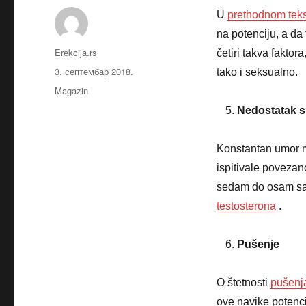
U
prethodnom tek
na potenciju, a da
Аутор
Erekcija.rs
četiri takva faktor
Објављено
3. септембар 2018.
tako i seksualno.
Категорије
Magazin
Nedostatak 
Konstantan umor m
ispitivale povezan
sedam do osam sat
testosterona
.
Pušenje
O štetnosti
pušenj
ove navike potenci