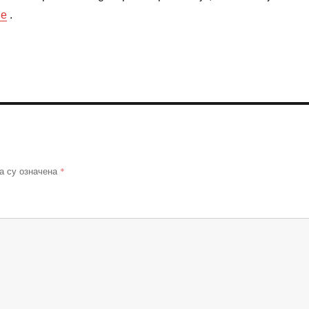
je
.
*
а су означена