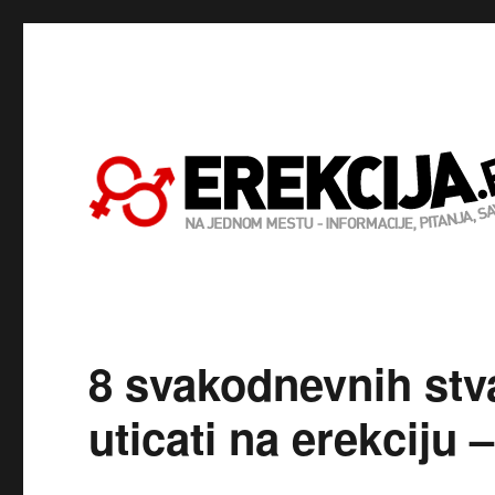
8 svakodnevnih stv
uticati na erekciju –