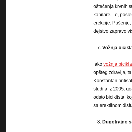
oštećenja krvnih s
kapilare. To, pos
erekcije. Pušenje,
dejstvo zapravo vi
Vožnja bicikl
Iako
vožnja bicikla
opšteg zdravlja, ta
Konstantan pritisa
studija iz 2005. g
odsto biciklista, k
sa erektilnom disf
Dugotrajno s