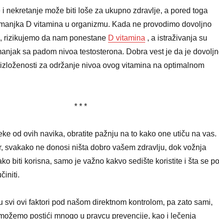
i nekretanje može biti loše za ukupno zdravlje, a pored toga
 manjka D vitamina u organizmu. Kada ne provodimo dovoljno
, rizikujemo da nam ponestane
D vitamina
, a istraživanja su
anjak sa padom nivoa testosterona. Dobra vest je da je dovolj
izloženosti za održanje nivoa ovog vitamina na optimalnom
* * *
eke od ovih navika, obratite pažnju na to kako one utiču na vas.
, svakako ne donosi ništa dobro vašem zdravlju, dok vožnja
ako biti korisna, samo je važno kakvo sedište koristite i šta se p
initi.
u svi ovi faktori pod našom direktnom kontrolom, pa zato sami,
 možemo postići mnogo u pravcu prevencije, kao i lečenja