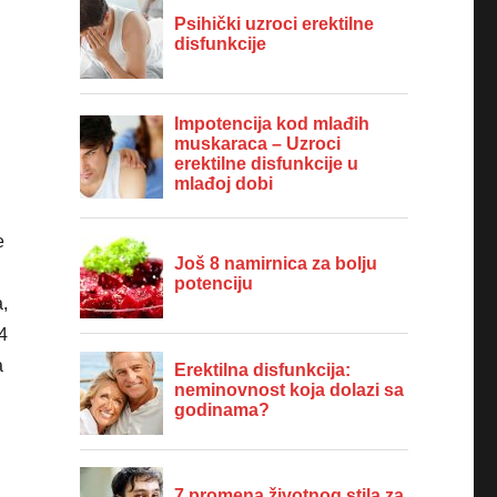
e
,
4
a