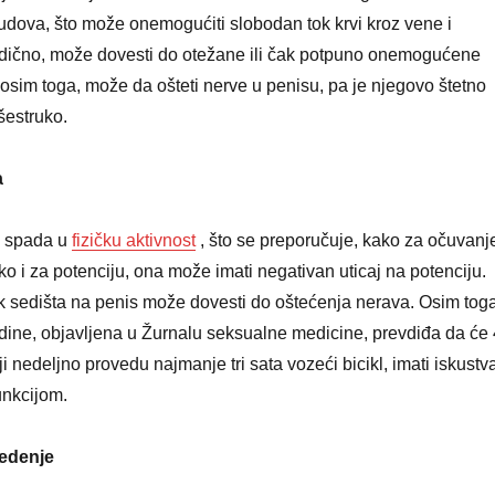
udova, što može onemogućiti slobodan tok krvi kroz vene i
ledično, može dovesti do otežane ili čak potpuno onemogućene
 osim toga, može da ošteti nerve u penisu, pa je njegovo štetno
šestruko.
a
spada u
fizičku aktivnost
, što se preporučuje, kako za očuvanj
ko i za potenciju, ona može imati negativan uticaj na potenciju.
k sedišta na penis može dovesti do oštećenja nerava. Osim toga
odine, objavljena u Žurnalu seksualne medicine, prevdiđa da će 
oji nedeljno provedu najmanje tri sata vozeći bicikl, imati iskustv
unkcijom.
edenje