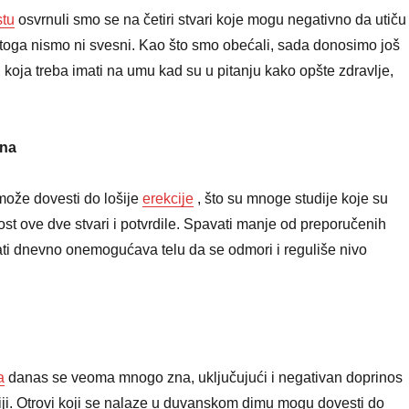
stu
osvrnuli smo se na četiri stvari koje mogu negativno da utiču
 toga nismo ni svesni. Kao što smo obećali, sada donosimo još
a, koja treba imati na umu kad su u pitanju kako opšte zdravlje,
sna
ože dovesti do lošije
erekcije
, što su mnoge studije koje su
ost ove dve stvari i potvrdile. Spavati manje od preporučenih
i dnevno onemogućava telu da se odmori i reguliše nivo
a
danas se veoma mnogo zna, uključujući i negativan doprinos
ji. Otrovi koji se nalaze u duvanskom dimu mogu dovesti do