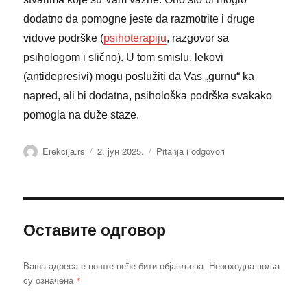
dodatno da pomogne jeste da razmotrite i druge
vidove podrške (
psihoterapiju
, razgovor sa
psihologom i slično). U tom smislu, lekovi
(antidepresivi) mogu poslužiti da Vas „gurnu“ ka
napred, ali bi dodatna, psihološka podrška svakako
pomogla na duže staze.
Аутор
Објављено
Категорије
Erekcija.rs
2. јун 2025.
Pitanja i odgovori
Оставите одговор
Ваша адреса е-поште неће бити објављена.
Неопходна поља
*
су означена