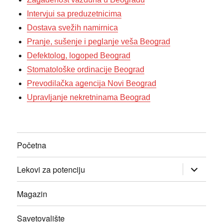
Intervjui sa preduzetnicima
Dostava svežih namirnica
Pranje, sušenje i peglanje veša Beograd
Defektolog, logoped Beograd
Stomatološke ordinacije Beograd
Prevodilačka agencija Novi Beograd
Upravljanje nekretninama Beograd
Početna
прошири
Lekovi za potenciju
изборник
дете
Magazin
Savetovalište