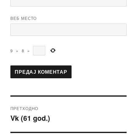
ВЕБ МЕСТО
9
+
8
=
Кретање
ПРЕТХОДНО
чланка
Vk (61 god.)
Претходни
чланак: