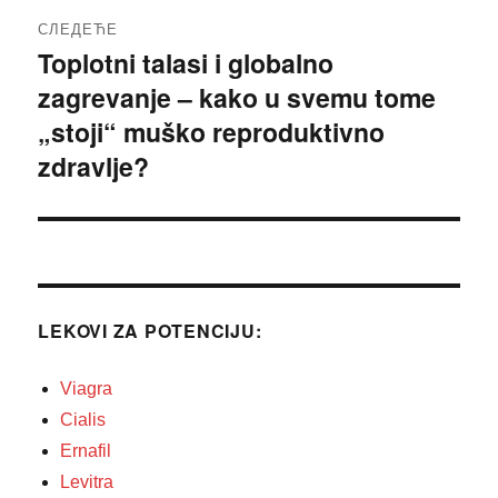
СЛЕДЕЋЕ
Toplotni talasi i globalno
Следећи
zagrevanje – kako u svemu tome
чланак:
„stoji“ muško reproduktivno
zdravlje?
LEKOVI ZA POTENCIJU:
Viagra
Cialis
Ernafil
Levitra