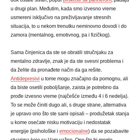
u drugi plan. Međutim, kada smo izvesno vreme
usmereni isključivo na preživljavanje stresnih
situacija, to u nekom trenutku neminovno dovodi i do
zamora (mentalnog, emotivnog, pa i fizičkog).
Sama činjenica da ste se obratili stručnjaku za
mentalno zdravlje, znak je da ste svesni problema i
da želite da pronađete način da ga rešite.
Antidepresivi
u tome mogu značajno da pomognu, ali
da biste osetili poboljšanje, zaista je potrebno da
prođe izvesno vreme (najčešće između 4 i 6 nedelja).
To se može činiti dugo ali, s druge strane, alternativa
je upravo ono što ste sami opisali – produžetak stanja
u kome osećate nisku motivaciju i nedostatak
energije (psihološke i
emocionalne
) da se pozabavite
stvarima koje su Vam važne. Ono što bi moglo