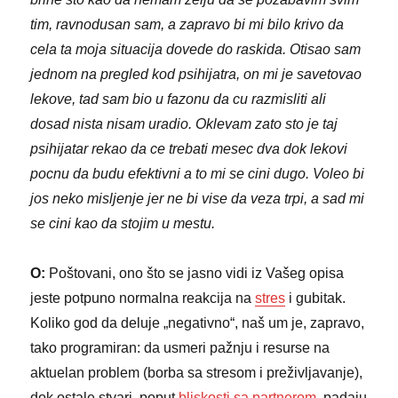
tim, ravnodusan sam, a zapravo bi mi bilo krivo da
cela ta moja situacija dovede do raskida. Otisao sam
jednom na pregled kod psihijatra, on mi je savetovao
lekove, tad sam bio u fazonu da cu razmisliti ali
dosad nista nisam uradio. Oklevam zato sto je taj
psihijatar rekao da ce trebati mesec dva dok lekovi
pocnu da budu efektivni a to mi se cini dugo. Voleo bi
jos neko misljenje jer ne bi vise da veza trpi, a sad mi
se cini kao da stojim u mestu.
O:
Poštovani, ono što se jasno vidi iz Vašeg opisa
jeste potpuno normalna reakcija na
stres
i gubitak.
Koliko god da deluje „negativno“, naš um je, zapravo,
tako programiran: da usmeri pažnju i resurse na
aktuelan problem (borba sa stresom i preživljavanje),
dok ostale stvari, poput
bliskosti sa partnerom
, padaju