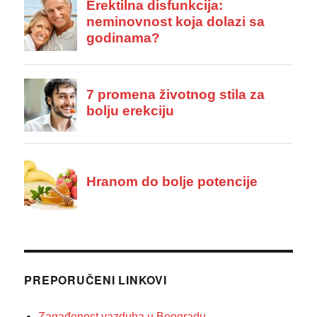
PREPORUČENI LINKOVI
Zagađenost vazduha u Beogradu