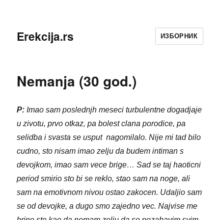
Erekcija.rs
ИЗБОРНИК
Nemanja (30 god.)
P:
Imao sam poslednjh meseci turbulentne dogadjaje
u zivotu, prvo otkaz, pa bolest clana porodice, pa
selidba i svasta se usput nagomilalo. Nije mi tad bilo
cudno, sto nisam imao zelju da budem intiman s
devojkom, imao sam vece brige… Sad se taj haoticni
period smirio sto bi se reklo, stao sam na noge, ali
sam na emotivnom nivou ostao zakocen. Udaljio sam
se od devojke, a dugo smo zajedno vec. Najvise me
brine sto kao da nemam zelju da se pozabavim svim