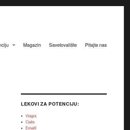
nciju
Magazin
Savetovalište
Pitajte nas
LEKOVI ZA POTENCIJU:
Viagra
Cialis
Ernafil