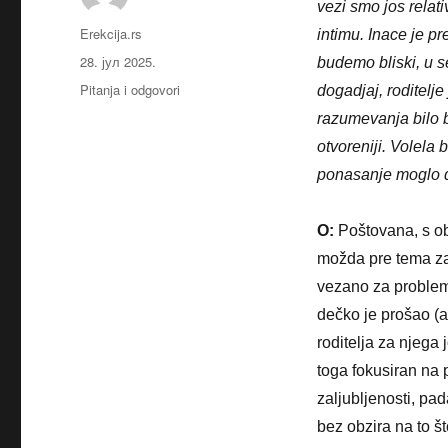
vezi smo jos relat
Аутор
Erekcija.rs
intimu. Inace je p
Објављено
28. јул 2025.
budemo bliski, u 
Категорије
Pitanja i odgovori
dogadjaj, roditelj
razumevanja bilo b
otvoreniji. Volela
ponasanje moglo da
O:
Poštovana, s obz
možda pre tema za
vezano za problem 
dečko je prošao (a 
roditelja za njega 
toga fokusiran na p
zaljubljenosti, pa
bez obzira na to š