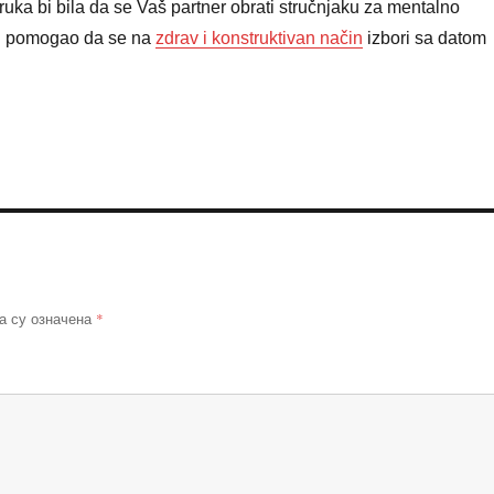
ruka bi bila da se Vaš partner obrati stručnjaku za mentalno
 mu pomogao da se na
zdrav i konstruktivan način
izbori sa datom
*
а су означена