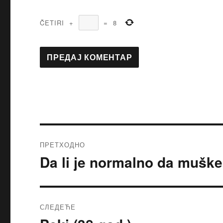
ČETIRI
+
=
8
ПРЕТХОДНО
Da li je normalno da muške
Претходни
чланак:
СЛЕДЕЋЕ
Следећи