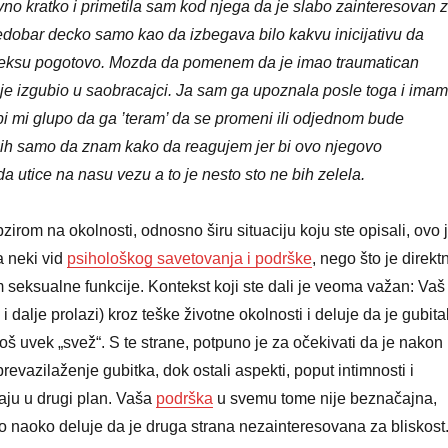
ivno kratko i primetila sam kod njega da je slabo zainteresovan 
redobar decko samo kao da izbegava bilo kakvu inicijativu da
seksu pogotovo. Mozda da pomenem da je imao traumatican
e je izgubio u saobracajci. Ja sam ga upoznala posle toga i imam
i mi glupo da ga ’teram’ da se promeni ili odjednom bude
 bih samo da znam kako da reagujem jer bi ovo njegovo
 utice na nasu vezu a to je nesto sto ne bih zelela.
irom na okolnosti, odnosno širu situaciju koju ste opisali, ovo 
 neki vid
psihološkog savetovanja i podrške
, nego što je direkt
seksualne funkcije. Kontekst koji ste dali je veoma važan: Vaš
i dalje prolazi) kroz teške životne okolnosti i deluje da je gubita
još uvek „svež“. S te strane, potpuno je za očekivati da je nakon
revazilaženje gubitka, dok ostali aspekti, poput intimnosti i
daju u drugi plan. Vaša
podrška
u svemu tome nije beznačajna,
to naoko deluje da je druga strana nezainteresovana za bliskost