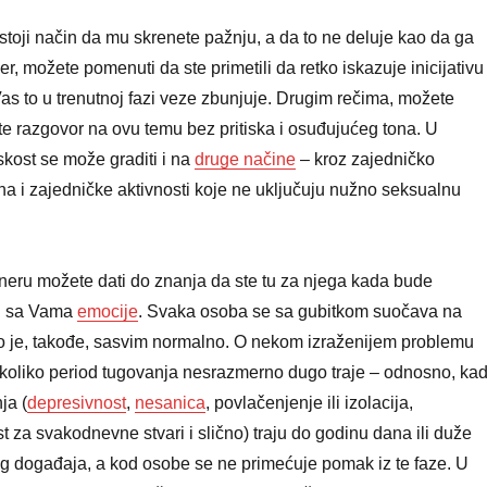
stoji način da mu skrenete pažnju, a da to ne deluje kao da ga
mer, možete pomenuti da ste primetili da retko iskazuje inicijativu
Vas to u trenutnoj fazi veze zbunjuje. Drugim rečima, možete
ate razgovor na ovu temu bez pritiska i osuđujućeg tona. U
kost se može graditi i na
druge načine
– kroz zajedničko
a i zajedničke aktivnosti koje ne uključuju nužno seksualnu
neru možete dati do znanja da ste tu za njega kada bude
i sa Vama
emocije
. Svaka osoba se sa gubitkom suočava na
to je, takođe, sasvim normalno. O nekom izraženijem problemu
koliko period tugovanja nesrazmerno dugo traje – odnosno, ka
ja (
depresivnost
,
nesanica
, povlačenjenje ili izolacija,
 za svakodnevne stvari i slično) traju do godinu dana ili duže
g događaja, a kod osobe se ne primećuje pomak iz te faze. U