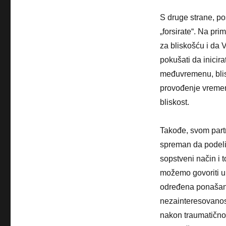
S druge strane, po
„forsirate“. Na pri
za bliskošću i da 
pokušati da inicir
međuvremenu, blis
provođenje vremen
bliskost.
Takođe, svom part
spreman da podel
sopstveni način i 
možemo govoriti u
određena ponašan
nezainteresovanost
nakon traumatično