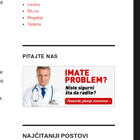
za
Levitra
BiLive
Megatop
Slidena
PITAJTE NAS
je
no
k
.
NAJČITANIJI POSTOVI