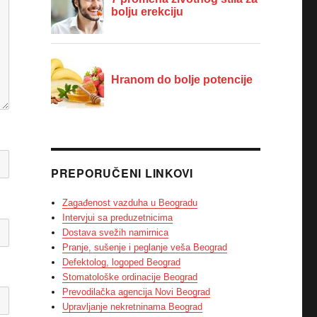
PREPORUČENI LINKOVI
Zagađenost vazduha u Beogradu
Intervjui sa preduzetnicima
Dostava svežih namirnica
Pranje, sušenje i peglanje veša Beograd
Defektolog, logoped Beograd
Stomatološke ordinacije Beograd
Prevodilačka agencija Novi Beograd
Upravljanje nekretninama Beograd