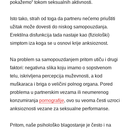
pokažemo“ tokom seksualnih aktivnosti.
Isto tako, strah od toga da partneru nećemo priuštiti
užitak može dovesti do niskog samopouzdanja.
Erektilna disfunkcija tada nastaje kao (fiziološki)
simptom iza koga se u osnovi krije anksioznost.
Na problem sa samopouzdanjem pritom utiču i drugi
faktori: negativna slika koju imamo o sopstvenom
telu, iskrivljena percepcija muževnosti, a kod
muškaraca i briga o veličini polnog organa. Pored
problema u partnerskim vezama ili neumerenog
konzumiranja
pornografije
, ovo su veoma česti uzroci
anksioznosti vezane za seksualne performanse.
Pritom, naše psihološko blagostanje je često i na