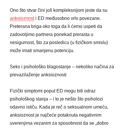
Ono što stvar čini još kompleksnijom jeste da su
anksioznost
i ED međusobno vrlo povezane.
Preterana briga oko toga da li ćemo uspeti da
zadovoljimo partnera ponekad prerasta u
nesigurnost, što za posledicu (u fizičkom smislu)
može imati smanjenu potenciju.
Seks i psihološko blagostanje – nekoliko načina za
prevazilaženje anksioznosti
Fizički simptomi poput ED mogu biti odraz
psihološkog stanja – i to je nešto što psiholozi
odavno ističu. Kada je reč o seksualnom umeću,
anksioznost je najčeće potaknuta negativnim
uverenjima vezanim za sposobnost da se „dobro