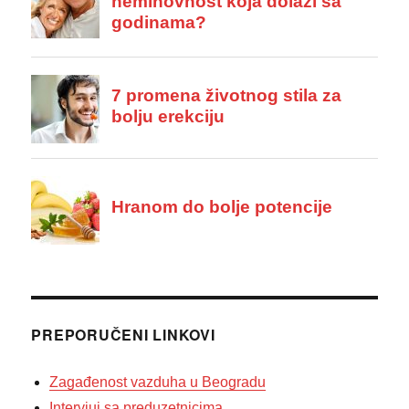
PREPORUČENI LINKOVI
Zagađenost vazduha u Beogradu
Intervjui sa preduzetnicima