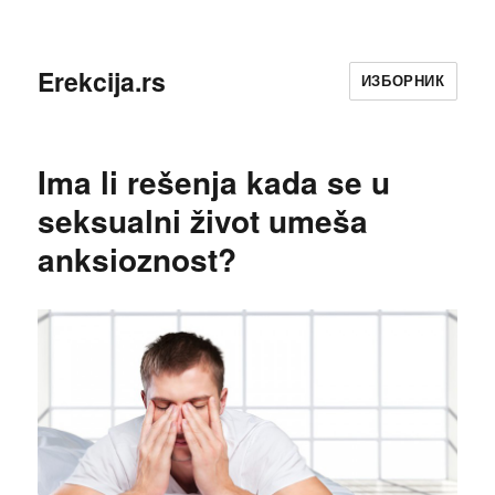
Erekcija.rs
ИЗБОРНИК
Ima li rešenja kada se u
seksualni život umeša
anksioznost?