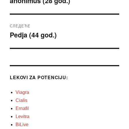
anonimus (28 god.)
Претходни
чланак:
СЛЕДЕЋЕ
Pedja (44 god.)
Следећи
чланак:
LEKOVI ZA POTENCIJU:
Viagra
Cialis
Ernafil
Levitra
BiLive