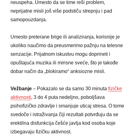
neuspeha. Umesto da se time reši problem,
neprijatne misli još više podstiču strepnju i pad
samopouzdanja.
Umesto preterane brige ili analiziranja, korisnije je
ukoliko naučimo da preusmerimo pažnju na telesne
senzacije. Prijatnom iskustvu mogu doprineti i
opuštajuća muzika ili mirisne sveće, što je takođe
dobar način da „blokiramo“ anksiozne misli.
Vežbanje
– Pokazalo se da samo 30 minuta
fizičke
aktivnosti
, 3 do 4 puta nedeljno, poboljšava
psihofizičko zdravlje i smanjuje uticaj stresa. O tome
svedoče i istraživanja čiji rezultati potvrđuju da se
erektilna disfunkcija češće javlja kod osoba koje
izbegavaju fizičku aktivnost.