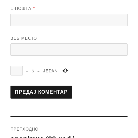
Е-ПОШТА
*
ВЕБ МЕСТО
−
6
=
JEDAN
Кретање
ПРЕТХОДНО
чланка