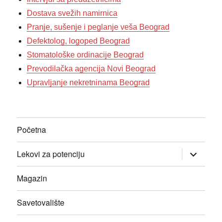
Dostava svežih namirnica
Pranje, sušenje i peglanje veša Beograd
Defektolog, logoped Beograd
Stomatološke ordinacije Beograd
Prevodilačka agencija Novi Beograd
Upravljanje nekretninama Beograd
Početna
прошири
Lekovi za potenciju
изборник
дете
Magazin
Savetovalište