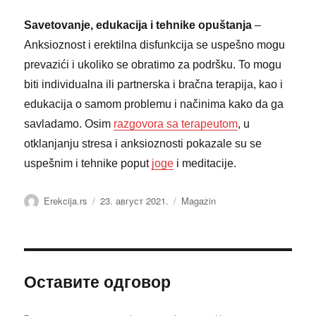
Savetovanje, edukacija i tehnike opuštanja
–
Anksioznost i erektilna disfunkcija se uspešno mogu
prevazići i ukoliko se obratimo za podršku. To mogu
biti individualna ili partnerska i bračna terapija, kao i
edukacija o samom problemu i načinima kako da ga
savladamo. Osim
razgovora sa terapeutom
, u
otklanjanju stresa i anksioznosti pokazale su se
uspešnim i tehnike poput
joge
i meditacije.
Аутор
Објављено
Категорије
Erekcija.rs
23. август 2021.
Magazin
Оставите одговор