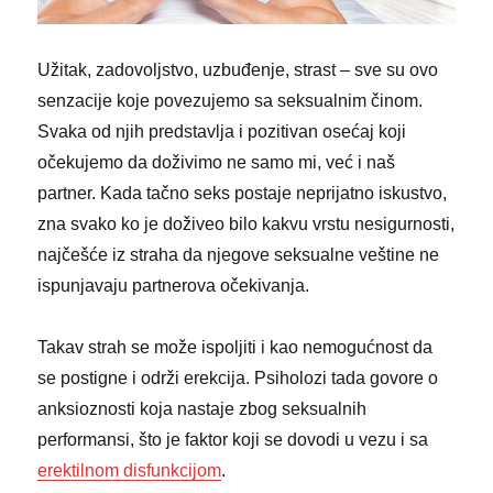
Užitak, zadovoljstvo, uzbuđenje, strast – sve su ovo
senzacije koje povezujemo sa seksualnim činom.
Svaka od njih predstavlja i pozitivan osećaj koji
očekujemo da doživimo ne samo mi, već i naš
partner. Kada tačno seks postaje neprijatno iskustvo,
zna svako ko je doživeo bilo kakvu vrstu nesigurnosti,
najčešće iz straha da njegove seksualne veštine ne
ispunjavaju partnerova očekivanja.
Takav strah se može ispoljiti i kao nemogućnost da
se postigne i održi erekcija. Psiholozi tada govore o
anksioznosti koja nastaje zbog seksualnih
performansi, što je faktor koji se dovodi u vezu i sa
erektilnom disfunkcijom
.