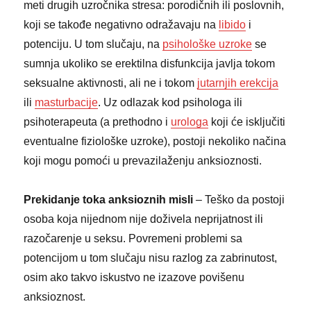
meti drugih uzročnika stresa: porodičnih ili poslovnih,
koji se takođe negativno odražavaju na
libido
i
potenciju. U tom slučaju, na
psihološke uzroke
se
sumnja ukoliko se erektilna disfunkcija javlja tokom
seksualne aktivnosti, ali ne i tokom
jutarnjih erekcija
ili
masturbacije
. Uz odlazak kod psihologa ili
psihoterapeuta (a prethodno i
urologa
koji će isključiti
eventualne fiziološke uzroke), postoji nekoliko načina
koji mogu pomoći u prevazilaženju anksioznosti.
Prekidanje toka anksioznih misli
– Teško da postoji
osoba koja nijednom nije doživela neprijatnost ili
razočarenje u seksu. Povremeni problemi sa
potencijom u tom slučaju nisu razlog za zabrinutost,
osim ako takvo iskustvo ne izazove povišenu
anksioznost.