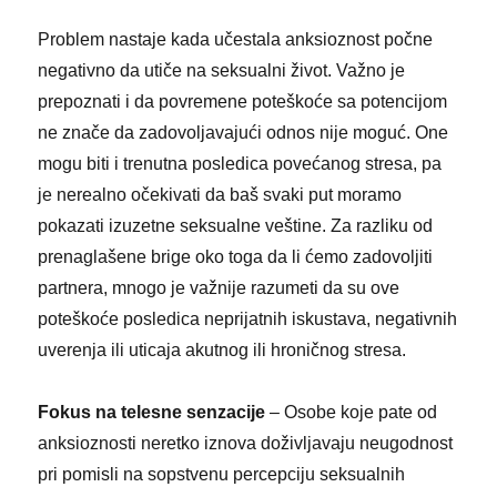
Problem nastaje kada učestala anksioznost počne
negativno da utiče na seksualni život. Važno je
prepoznati i da povremene poteškoće sa potencijom
ne znače da zadovoljavajući odnos nije moguć. One
mogu biti i trenutna posledica povećanog stresa, pa
je nerealno očekivati da baš svaki put moramo
pokazati izuzetne seksualne veštine. Za razliku od
prenaglašene brige oko toga da li ćemo zadovoljiti
partnera, mnogo je važnije razumeti da su ove
poteškoće posledica neprijatnih iskustava, negativnih
uverenja ili uticaja akutnog ili hroničnog stresa.
Fokus na telesne senzacije
– Osobe koje pate od
anksioznosti neretko iznova doživljavaju neugodnost
pri pomisli na sopstvenu percepciju seksualnih